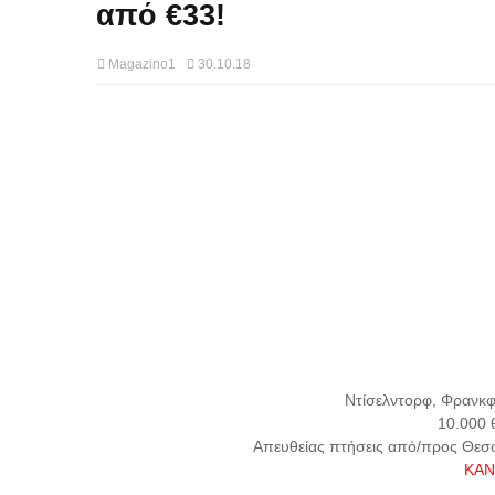
από €33!
Magazino1
30.10.18
Ντίσελντορφ, Φρανκφ
10.000 
Απευθείας πτήσεις από/προς Θεσσ
ΚΑΝ