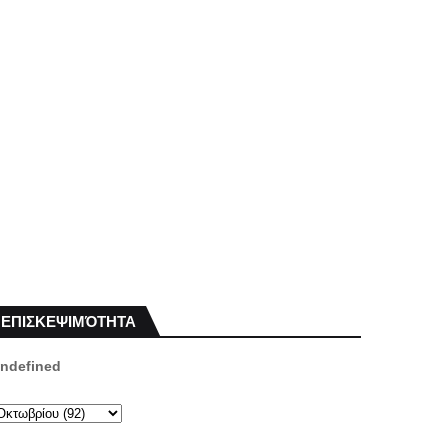
ΕΠΙΣΚΕΨΙΜΌΤΗΤΑ
n
d
e
f
i
n
e
d