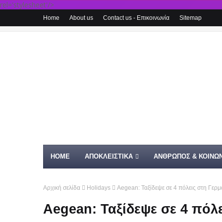
rel='stylesheet'/>
Home
About us
Contact us - Επικοινωνία
Sitemap
HOME
ΑΠΟΚΛΕΙΣΤΙΚΑ
ΑΝΘΡΩΠΟΣ & ΚΟΙΝΩΝ
Αρχική σελίδα
Holidays
Aegean: Ταξίδεψε σε 4 πόλεις στη Γερμ
Aegean: Ταξίδεψε σε 4 πόλε