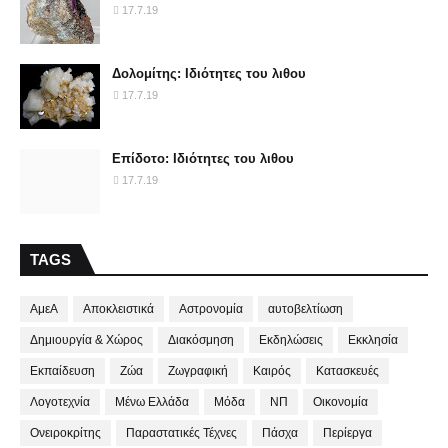
17.7.19
Δολομίτης: Ιδιότητες του λιθου
17.7.19
Επίδοτο: Ιδιότητες του λιθου
17.7.19
TAGS
ΑμεΑ
Αποκλειστικά
Αστρονομία
αυτοβελτίωση
Δημιουργία & Χώρος
Διακόσμηση
Εκδηλώσεις
Εκκλησία
Εκπαίδευση
Ζώα
Ζωγραφική
Καιρός
Κατασκευές
Λογοτεχνία
Μένω Ελλάδα
Μόδα
ΝΠ
Οικονομία
Ονειροκρίτης
Παραστατικές Τέχνες
Πάσχα
Περίεργα