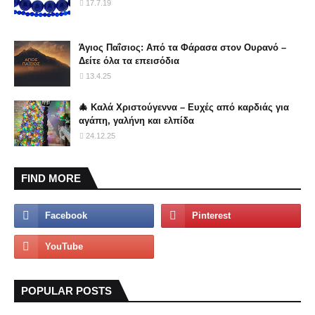
17.7.19
Άγιος Παΐσιος: Από τα Φάρασα στον Ουρανό –
Δείτε όλα τα επεισόδια
13.4.25
🎄 Καλά Χριστούγεννα – Ευχές από καρδιάς για
αγάπη, γαλήνη και ελπίδα
24.12.25
FIND MORE
POPULAR POSTS