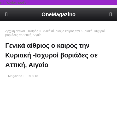
rel='stylesheet'/>
OneMagazino
Αρχική σελίδα
Καιρός
Γενικά αίθριος ο καιρός την Κυριακή -Ισχυροί
βοριάδες σε Αττική, Αιγαίο
Γενικά αίθριος ο καιρός την
Κυριακή -Ισχυροί βοριάδες σε
Αττική, Αιγαίο
Magazino1
5.8.18