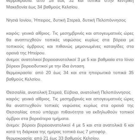
θερμοκρασία: από 18 έως 32 και τοπικά στην κεντρική
Μακεδονία έως 34 βαθμούς Κελσίου.
Νησιά Ιονίου, Ήπειρος, δυτική Στερεά, δυτική Πελοπόννησος
καιρός: γενικά αίθριος. Τις μεσημβρινές και απογευματινές ώρες
θα αναπτυχθούν τοπικές νεφώσεις κυρίως στα βόρεια με
τοπικούς όμβρους και πιθανώς μεμονωμένες καταιγίδες στα
ορεινά της Ηπείρου.
άνεμοι: ανατολικοί βορειοανατολικοί 3 με 5 και βαθμιαία στο Ιόνιο
βόρειοι βορειοδυτικοί με την ίδια ένταση.
θερμοκρασία: από 20 έως 34 και στα ηπειρωτικά τοπικά 35
βαθμούς Κελσίου.
Θεσσαλία, ανατολική Στερεά, Εύβοια, ανατολική Πελοπόννησος
καιρός: γενικά αίθριος. Τις μεσημβρινές και απογευματινές ώρες
θα αναπτυχθούν τοπικές νεφώσεις κυρίως στα ορεινά της
Θεσσαλίας οπού υπάρχει πιθανότητα να εκδηλωθούν τοπικοί
όμβροι στα βορειότερα τμήματα.
άνεμοι: βόρειοι βορειοανατολικοί 4 με 5 και στα ανατολικά 6 και
κατά τη διάρκεια της ημέρας τοπικά έως 7 μποφόρ.
θερμοκρασία: από 21 έως 33 βαθμούς Κελσίου.