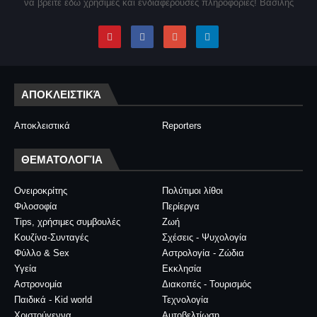
να βρείτε εδώ χρήσιμες και ενδιαφέρουσες πληροφορίες! Βασίλης
ΑΠΟΚΛΕΙΣΤΙΚΆ
Αποκλειστικά
Reporters
ΘΕΜΑΤΟΛΟΓΊΑ
Ονειροκρίτης
Πολύτιμοι λίθοι
Φιλοσοφία
Περίεργα
Tips, χρήσιμες συμβουλές
Ζωή
Κουζίνα-Συνταγές
Σχέσεις - Ψυχολογία
Φύλλο & Sex
Αστρολογία - Ζώδια
Υγεία
Εκκλησία
Αστρονομία
Διακοπές - Τουρισμός
Παιδικά - Kid world
Τεχνολογία
Χριστούγεννα
Αυτοβελτίωση