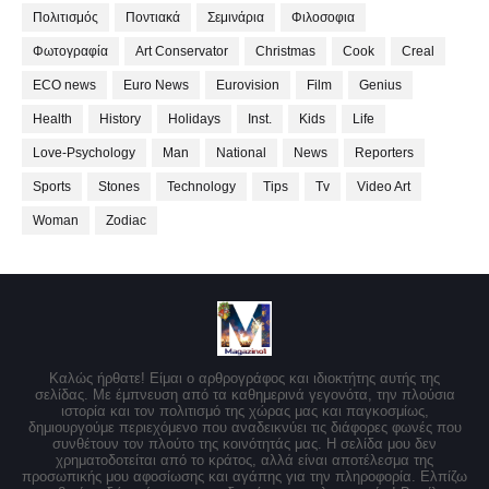
Πολιτισμός
Ποντιακά
Σεμινάρια
Φιλοσοφια
Φωτογραφία
Art Conservator
Christmas
Cook
Creal
ECO news
Euro News
Eurovision
Film
Genius
Health
History
Holidays
Inst.
Kids
Life
Love-Psychology
Man
National
News
Reporters
Sports
Stones
Technology
Tips
Tv
Video Art
Woman
Zodiac
Καλώς ήρθατε! Είμαι ο αρθρογράφος και ιδιοκτήτης αυτής της
σελίδας. Με έμπνευση από τα καθημερινά γεγονότα, την πλούσια
ιστορία και τον πολιτισμό της χώρας μας και παγκοσμίως,
δημιουργούμε περιεχόμενο που αναδεικνύει τις διάφορες φωνές που
συνθέτουν τον πλούτο της κοινότητάς μας. Η σελίδα μου δεν
χρηματοδοτείται από το κράτος, αλλά είναι αποτέλεσμα της
προσωπικής μου αφοσίωσης και αγάπης για την πληροφορία. Ελπίζω