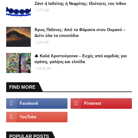
Ζάντ ή Ιαδείτης ή Νεφρίτης: Ιδιότητες του λιθου
17.7.19
Άγιος Παΐσιος: Από τα Φάρασα στον Ουρανό –
Δείτε όλα τα επεισόδια
13.4.25
🎄 Καλά Χριστούγεννα – Ευχές από καρδιάς για
αγάπη, γαλήνη και ελπίδα
24.12.25
FIND MORE
POPULAR POSTS