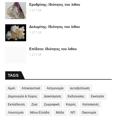
Ερυθρίνης: Ιδιότητες του λιθου
17.7.19
Δολομίτης: Ιδιότητες του λιθου
17.7.19
Επίδοτο: Ιδιότητες του λιθου
17.7.19
TAGS
ΑμεΑ
Αποκλειστικά
Αστρονομία
αυτοβελτίωση
Δημιουργία & Χώρος
Διακόσμηση
Εκδηλώσεις
Εκκλησία
Εκπαίδευση
Ζώα
Ζωγραφική
Καιρός
Κατασκευές
Λογοτεχνία
Μένω Ελλάδα
Μόδα
ΝΠ
Οικονομία