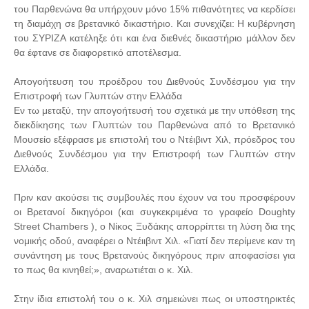
του Παρθενώνα θα υπήρχουν μόνο 15% πιθανότητες να κερδίσει
τη διαμάχη σε βρετανικό δικαστήριο. Και συνεχίζει: Η κυβέρνηση
του ΣΥΡΙΖΑ κατέληξε ότι και ένα διεθνές δικαστήριο μάλλον δεν
θα έφτανε σε διαφορετικό αποτέλεσμα.
Απογοήτευση του προέδρου του Διεθνούς Συνδέσμου για την
Επιστροφή των Γλυπτών στην Ελλάδα
Εν τω μεταξύ, την απογοήτευσή του σχετικά με την υπόθεση της
διεκδίκησης των Γλυπτών του Παρθενώνα από το Βρετανικό
Μουσείο εξέφρασε με επιστολή του ο Ντέιβιντ Χιλ, πρόεδρος του
Διεθνούς Συνδέσμου για την Επιστροφή των Γλυπτών στην
Ελλάδα.
Πριν καν ακούσει τις συμβουλές που έχουν να του προσφέρουν
οι Βρετανοί δικηγόροι (και συγκεκριμένα το γραφείο Doughty
Street Chambers ), ο Νίκος Ξυδάκης απορρίπτει τη λύση δια της
νομικής οδού, αναφέρει ο Ντέιιβιντ Χιλ. «Γιατί δεν περίμενε καν τη
συνάντηση με τους Βρετανούς δικηγόρους πριν αποφασίσει για
το πως θα κινηθεί;», αναρωτιέται ο κ. Χιλ.
Στην ίδια επιστολή του ο κ. Χιλ σημειώνει πως οι υποστηρικτές