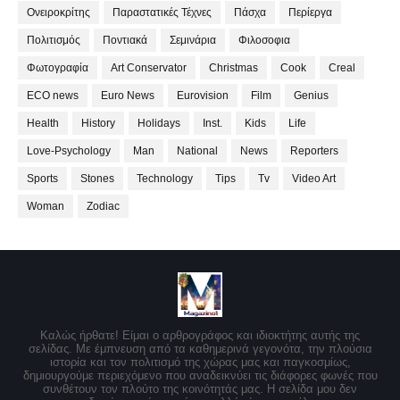
Ονειροκρίτης
Παραστατικές Τέχνες
Πάσχα
Περίεργα
Πολιτισμός
Ποντιακά
Σεμινάρια
Φιλοσοφια
Φωτογραφία
Art Conservator
Christmas
Cook
Creal
ECO news
Euro News
Eurovision
Film
Genius
Health
History
Holidays
Inst.
Kids
Life
Love-Psychology
Man
National
News
Reporters
Sports
Stones
Technology
Tips
Tv
Video Art
Woman
Zodiac
Καλώς ήρθατε! Είμαι ο αρθρογράφος και ιδιοκτήτης αυτής της
σελίδας. Με έμπνευση από τα καθημερινά γεγονότα, την πλούσια
ιστορία και τον πολιτισμό της χώρας μας και παγκοσμίως,
δημιουργούμε περιεχόμενο που αναδεικνύει τις διάφορες φωνές που
συνθέτουν τον πλούτο της κοινότητάς μας. Η σελίδα μου δεν