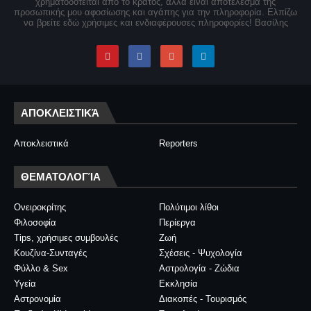
χρηματοδοτείται από το κράτος, αλλά είναι αποτέλεσμα της
προσωπικής μου αφοσίωσης και αγάπης για την πληροφορία. Ελπίζω
να βρείτε εδώ χρήσιμες και ενδιαφέρουσες πληροφορίες! Βασίλης
ΑΠΟΚΛΕΙΣΤΙΚΆ
Αποκλειστικά
Reporters
ΘΕΜΑΤΟΛΟΓΊΑ
Ονειροκρίτης
Πολύτιμοι λίθοι
Φιλοσοφία
Περίεργα
Tips, χρήσιμες συμβουλές
Ζωή
Κουζίνα-Συνταγές
Σχέσεις - Ψυχολογία
Φύλλο & Sex
Αστρολογία - Ζώδια
Υγεία
Εκκλησία
Αστρονομία
Διακοπές - Τουρισμός