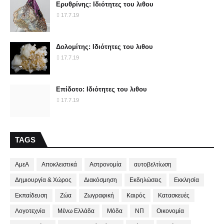
Ερυθρίνης: Ιδιότητες του λιθου
17.7.19
Δολομίτης: Ιδιότητες του λιθου
17.7.19
Επίδοτο: Ιδιότητες του λιθου
17.7.19
TAGS
ΑμεΑ
Αποκλειστικά
Αστρονομία
αυτοβελτίωση
Δημιουργία & Χώρος
Διακόσμηση
Εκδηλώσεις
Εκκλησία
Εκπαίδευση
Ζώα
Ζωγραφική
Καιρός
Κατασκευές
Λογοτεχνία
Μένω Ελλάδα
Μόδα
ΝΠ
Οικονομία