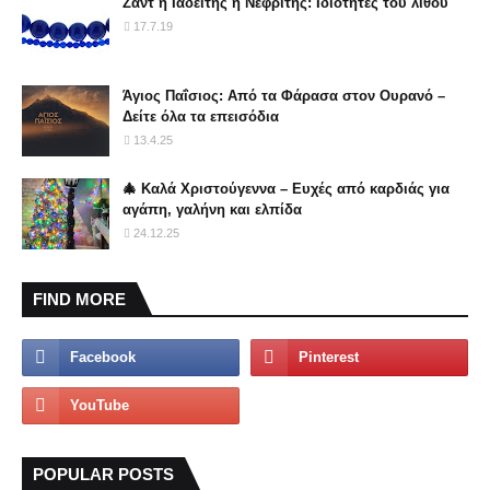
Ζάντ ή Ιαδείτης ή Νεφρίτης: Ιδιότητες του λιθου
17.7.19
Άγιος Παΐσιος: Από τα Φάρασα στον Ουρανό –
Δείτε όλα τα επεισόδια
13.4.25
🎄 Καλά Χριστούγεννα – Ευχές από καρδιάς για
αγάπη, γαλήνη και ελπίδα
24.12.25
FIND MORE
POPULAR POSTS