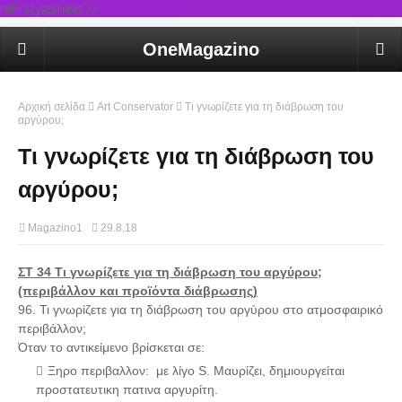
rel='stylesheet'/>
OneMagazino
Αρχική σελίδα
Art Conservator
Τι γνωρίζετε για τη διάβρωση του
αργύρου;
Τι γνωρίζετε για τη διάβρωση του
αργύρου;
Magazino1
29.8.18
ΣΤ 34
Τι γνωρίζετε για τη διάβρωση του αργύρου;
(περιβάλλον και προϊόντα διάβρωσης)
96. Τι γνωρίζετε για τη διάβρωση του αργύρου στο ατμοσφαιρικό
περιβάλλον;
Όταν το αντικείμενο βρίσκεται σε:
Ξηρο περιβαλλον: με λίγο S. Μαυρίζει, δημιουργείται
προστατευτικη πατινα αργυρίτη.