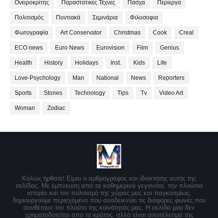
Ονειροκρίτης
Παραστατικές Τέχνες
Πάσχα
Περίεργα
Πολιτισμός
Ποντιακά
Σεμινάρια
Φιλοσοφια
Φωτογραφία
Art Conservator
Christmas
Cook
Creal
ECO news
Euro News
Eurovision
Film
Genius
Health
History
Holidays
Inst.
Kids
Life
Love-Psychology
Man
National
News
Reporters
Sports
Stones
Technology
Tips
Tv
Video Art
Woman
Zodiac
Καλώς ήρθατε! Είμαι ο αρθρογράφος και ιδιοκτήτης αυτής της
σελίδας. Με έμπνευση από τα καθημερινά γεγονότα, την πλούσια
ιστορία και τον πολιτισμό της χώρας μας και παγκοσμίως,
δημιουργούμε περιεχόμενο που αναδεικνύει τις διάφορες φωνές που
συνθέτουν τον πλούτο της κοινότητάς μας. Η σελίδα μου δεν
χρηματοδοτείται από το κράτος, αλλά είναι αποτέλεσμα της