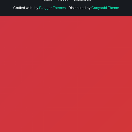
Crafted with
by
Blogger Themes
| Distributed by
Gooyaabi Theme