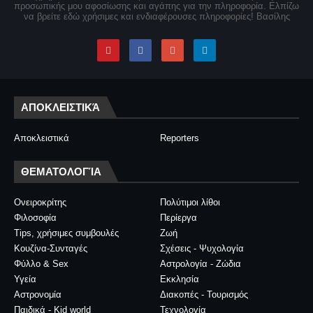
προσωπικής μου αφοσίωσης και αγάπης για την πληροφορία. Ελπίζω
να βρείτε εδώ χρήσιμες και ενδιαφέρουσες πληροφορίες! Βασίλης
ΑΠΟΚΛΕΙΣΤΙΚΆ
Αποκλειστικά
Reporters
ΘΕΜΑΤΟΛΟΓΊΑ
Ονειροκρίτης
Πολύτιμοι λίθοι
Φιλοσοφία
Περίεργα
Tips, χρήσιμες συμβουλές
Ζωή
Κουζίνα-Συνταγές
Σχέσεις - Ψυχολογία
Φύλλο & Sex
Αστρολογία - Ζώδια
Υγεία
Εκκλησία
Αστρονομία
Διακοπές - Τουρισμός
Παιδικά - Kid world
Τεχνολογία