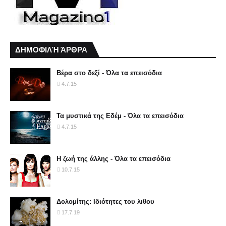
ΔΗΜΟΦΙΛΉ ΆΡΘΡΑ
Βέρα στο δεξί - Όλα τα επεισόδια
4.7.15
Τα μυστικά της Εδέμ - Όλα τα επεισόδια
4.7.15
Η ζωή της άλλης - Όλα τα επεισόδια
10.7.15
Δολομίτης: Ιδιότητες του λιθου
17.7.19