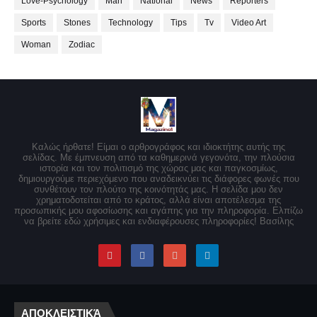
Love-Psychology
Man
National
News
Reporters
Sports
Stones
Technology
Tips
Tv
Video Art
Woman
Zodiac
Καλώς ήρθατε! Είμαι ο αρθρογράφος και ιδιοκτήτης αυτής της
σελίδας. Με έμπνευση από τα καθημερινά γεγονότα, την πλούσια
ιστορία και τον πολιτισμό της χώρας μας και παγκοσμίως,
δημιουργούμε περιεχόμενο που αναδεικνύει τις διάφορες φωνές που
συνθέτουν τον πλούτο της κοινότητάς μας. Η σελίδα μου δεν
χρηματοδοτείται από το κράτος, αλλά είναι αποτέλεσμα της
προσωπικής μου αφοσίωσης και αγάπης για την πληροφορία. Ελπίζω
να βρείτε εδώ χρήσιμες και ενδιαφέρουσες πληροφορίες! Βασίλης
ΑΠΟΚΛΕΙΣΤΙΚΆ