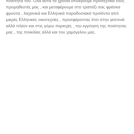
ποιότητα του. Όλα αυτά τα χρόνια επιλέγουμε προσεχτικά τους
προμηθευτές μας , και μεταφέρουμε στο τραπέζι σας φρέσκα
φρούτα , λαχανικά και Ελληνικά παραδοσιακά προϊόντα από
μικρές Ελληνικές οικοτεχνίες , προσφέροντας έτσι στην γειτονιά
αλλά πλέον και στις γύρω περιοχές , την εγγύηση της ποιότητας
μας , της ποικιλίας αλλά και του χαμόγελου μας.