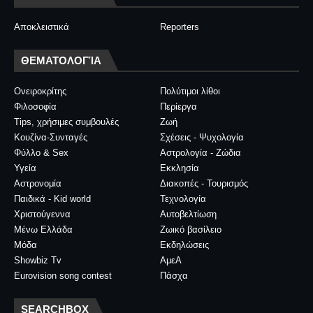
Αποκλειστικά
Reporters
ΘΕΜΑΤΟΛΟΓΊΑ
Ονειροκρίτης
Πολύτιμοι λίθοι
Φιλοσοφία
Περίεργα
Tips, χρήσιμες συμβουλές
Ζωή
Κουζίνα-Συνταγές
Σχέσεις - Ψυχολογία
Φύλλο & Sex
Αστρολογία - Ζώδια
Υγεία
Εκκλησία
Αστρονομία
Διακοπές - Τουρισμός
Παιδικά - Kid world
Τεχνολογία
Χριστούγεννα
Αυτοβελτίωση
Μένω Ελλάδα
Ζωικό βασίλειο
Μόδα
Εκδηλώσεις
Showbiz Tv
ΑμεΑ
Eurovision song contest
Πάσχα
SEARCHBOX