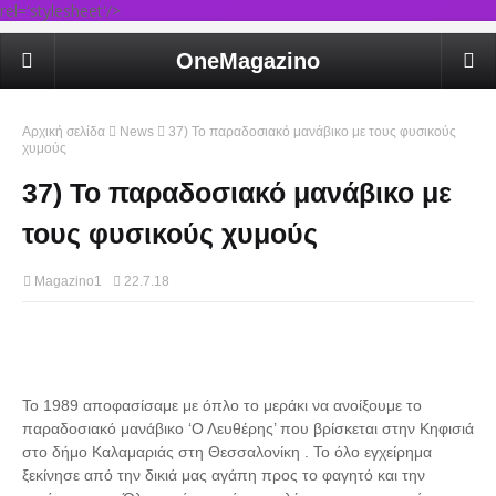
rel='stylesheet'/>
OneMagazino
Αρχική σελίδα
News
37) To παραδοσιακό μανάβικο με τους φυσικούς
χυμούς
37) To παραδοσιακό μανάβικο με
τους φυσικούς χυμούς
Magazino1
22.7.18
Το 1989 αποφασίσαμε με όπλο το μεράκι να ανοίξουμε το
παραδοσιακό μανάβικο ‘Ο Λευθέρης’ που βρίσκεται στην Κηφισιά
στο δήμο Καλαμαριάς στη Θεσσαλονίκη . Το όλο εγχείρημα
ξεκίνησε από την δικιά μας αγάπη προς το φαγητό και την