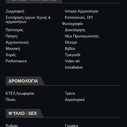
Ζωγραφική
Ιστορία Αρχαιολογία
Συντήρηση έργων τέχνης &
Κατασκευές, DIY
αρχαιοτήτων
Φωτογραφία
Πολιτισμός
Διακόσμηση
Ποίηση
Νέοι Πρωταγωνιστές
Αρχιτεκτονική
Θέατρο
Μουσική
Βιβλίο
Χορός
Τραγούδι
Performance
Video art
Installation
ΔΡΟΜΟΛΌΓΙΑ
ΚΤΕΛ Λεωφορεία
Τρένα
Πλοία
Αεροπορικά
ΦΎΛΛΟ - SEX
Άνδρας
Γυναίκα