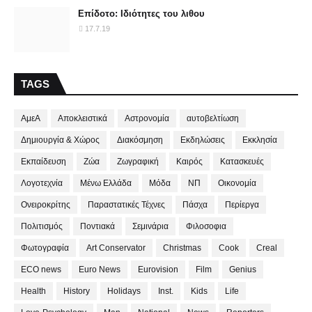
Επίδοτο: Ιδιότητες του λιθου
17.7.19
TAGS
ΑμεΑ
Αποκλειστικά
Αστρονομία
αυτοβελτίωση
Δημιουργία & Χώρος
Διακόσμηση
Εκδηλώσεις
Εκκλησία
Εκπαίδευση
Ζώα
Ζωγραφική
Καιρός
Κατασκευές
Λογοτεχνία
Μένω Ελλάδα
Μόδα
ΝΠ
Οικονομία
Ονειροκρίτης
Παραστατικές Τέχνες
Πάσχα
Περίεργα
Πολιτισμός
Ποντιακά
Σεμινάρια
Φιλοσοφια
Φωτογραφία
Art Conservator
Christmas
Cook
Creal
ECO news
Euro News
Eurovision
Film
Genius
Health
History
Holidays
Inst.
Kids
Life