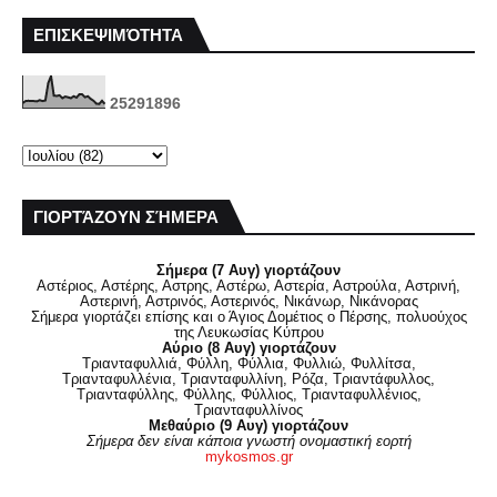
ΕΠΙΣΚΕΨΙΜΌΤΗΤΑ
2
5
2
9
1
8
9
6
ΓΙΟΡΤΆΖΟΥΝ ΣΉΜΕΡΑ
Σήμερα (7 Αυγ) γιορτάζουν
Αστέριος, Αστέρης, Αστρης, Αστέρω, Αστερία, Αστρούλα, Αστρινή,
Αστερινή, Αστρινός, Αστερινός, Νικάνωρ, Νικάνορας
Σήμερα γιορτάζει επίσης και ο Άγιος Δομέτιος ο Πέρσης, πολυούχος
της Λευκωσίας Κύπρου
Αύριο (8 Αυγ) γιορτάζουν
Τριανταφυλλιά, Φύλλη, Φύλλια, Φυλλιώ, Φυλλίτσα,
Τριανταφυλλένια, Τριανταφυλλίνη, Ρόζα, Τριαντάφυλλος,
Τριανταφύλλης, Φύλλης, Φύλλιος, Τριανταφυλλένιος,
Τριανταφυλλίνος
Μεθαύριο (9 Αυγ) γιορτάζουν
Σήμερα δεν είναι κάποια γνωστή ονομαστική εορτή
mykosmos.gr