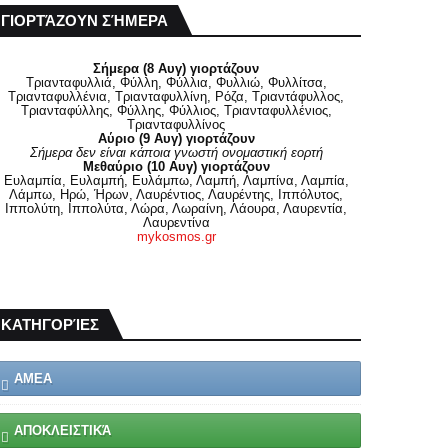
ΓΙΟΡΤΆΖΟΥΝ ΣΉΜΕΡΑ
Σήμερα (8 Αυγ) γιορτάζουν
Τριανταφυλλιά, Φύλλη, Φύλλια, Φυλλιώ, Φυλλίτσα,
Τριανταφυλλένια, Τριανταφυλλίνη, Ρόζα, Τριαντάφυλλος,
Τριανταφύλλης, Φύλλης, Φύλλιος, Τριανταφυλλένιος,
Τριανταφυλλίνος
Αύριο (9 Αυγ) γιορτάζουν
Σήμερα δεν είναι κάποια γνωστή ονομαστική εορτή
Μεθαύριο (10 Αυγ) γιορτάζουν
Ευλαμπία, Ευλαμπή, Ευλάμπω, Λαμπή, Λαμπίνα, Λαμπία,
Λάμπω, Ηρώ, Ήρων, Λαυρέντιος, Λαυρέντης, Ιππόλυτος,
Ιππολύτη, Ιππολύτα, Λώρα, Λωραίνη, Λάουρα, Λαυρεντία,
Λαυρεντίνα
mykosmos.gr
ΚΑΤΗΓΟΡΊΕΣ
ΑΜΕΑ
ΑΠΟΚΛΕΙΣΤΙΚΆ