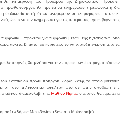
ηγηθεί ενημέρωση του Πρόεδρου της Δημοκρατίας, Προκόπη
 ο πρωθυπουργός θα πρέπει να ενημερώσει τηλεφωνικά ή διά
η διαδικασία αυτή, όπως αναφέρουν οι πληροφορίες, τότε ο κ.
 λαό, ώστε να τον ενημερώσει για τις αποφάσεις της κυβέρνησης
ή συμφωνία... πρόκειται για συμφωνία μεταξύ της ηγεσίας των δύο
ακόμα αρκετά βήματα, με κυριότερο το να υπάρξει έγκριση από τα
πρωθυπουργός θα μιλήσει για την πορεία των διαπραγματεύσεων
 του Σκοπιανού πρωθυπουργού, Ζόραν Ζάεφ, το οποίο μετετέθη
ρηση στο τηλεφώνημα οφείλεται στο ότι στην υπόθεση της
 ο ειδικός διαμεσολαβητής,
Μάθιου Νίμιτς
, ο οποίος θα πρέπει κι
ομασία «Βόρεια Μακεδονία» (Severna Makedonija).