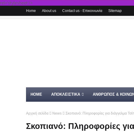
rel='stylesheet'/>
Home
About us
Contact us - Επικοινωνία
Sitemap
HOME
ΑΠΟΚΛΕΙΣΤΙΚΑ
ΑΝΘΡΩΠΟΣ & ΚΟΙΝΩΝ
Αρχική σελίδα
News
Σκοπιανό: Πληροφορίες για διάγγελμα Τσί
Σκοπιανό: Πληροφορίες για