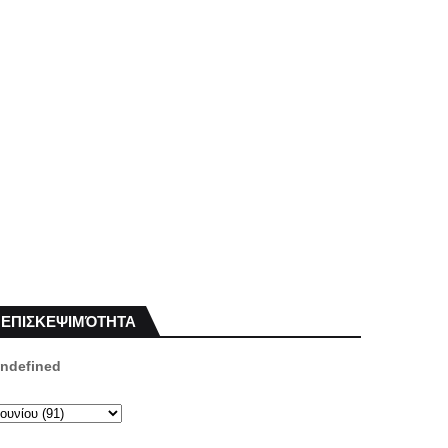
ΕΠΙΣΚΕΨΙΜΌΤΗΤΑ
n
d
e
f
i
n
e
d