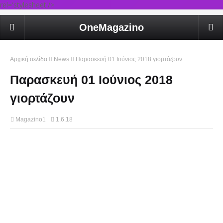
rel='stylesheet'/>
OneMagazino
Αρχική σελίδα
News
Παρασκευή 01 Ιούνιος 2018 γιορτάζουν
Παρασκευή 01 Ιούνιος 2018
γιορτάζουν
Magazino1
1.6.18