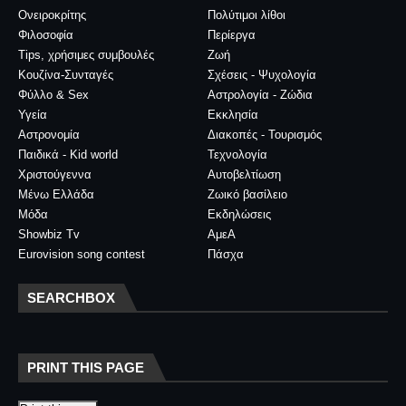
Ονειροκρίτης
Πολύτιμοι λίθοι
Φιλοσοφία
Περίεργα
Tips, χρήσιμες συμβουλές
Ζωή
Κουζίνα-Συνταγές
Σχέσεις - Ψυχολογία
Φύλλο & Sex
Αστρολογία - Ζώδια
Υγεία
Εκκλησία
Αστρονομία
Διακοπές - Τουρισμός
Παιδικά - Kid world
Τεχνολογία
Χριστούγεννα
Αυτοβελτίωση
Μένω Ελλάδα
Ζωικό βασίλειο
Μόδα
Εκδηλώσεις
Showbiz Tv
ΑμεΑ
Eurovision song contest
Πάσχα
SEARCHBOX
PRINT THIS PAGE