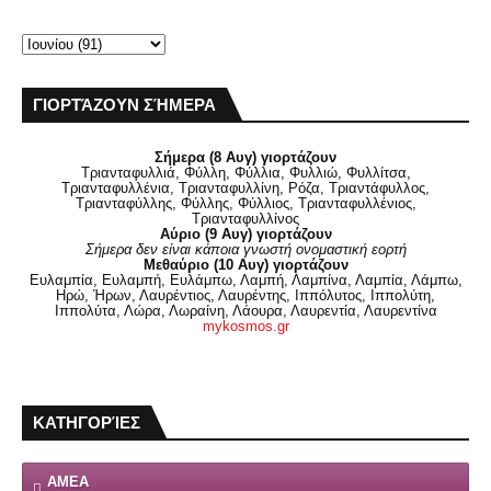
ΓΙΟΡΤΆΖΟΥΝ ΣΉΜΕΡΑ
Σήμερα (8 Αυγ) γιορτάζουν
Τριανταφυλλιά, Φύλλη, Φύλλια, Φυλλιώ, Φυλλίτσα,
Τριανταφυλλένια, Τριανταφυλλίνη, Ρόζα, Τριαντάφυλλος,
Τριανταφύλλης, Φύλλης, Φύλλιος, Τριανταφυλλένιος,
Τριανταφυλλίνος
Αύριο (9 Αυγ) γιορτάζουν
Σήμερα δεν είναι κάποια γνωστή ονομαστική εορτή
Μεθαύριο (10 Αυγ) γιορτάζουν
Ευλαμπία, Ευλαμπή, Ευλάμπω, Λαμπή, Λαμπίνα, Λαμπία, Λάμπω,
Ηρώ, Ήρων, Λαυρέντιος, Λαυρέντης, Ιππόλυτος, Ιππολύτη,
Ιππολύτα, Λώρα, Λωραίνη, Λάουρα, Λαυρεντία, Λαυρεντίνα
mykosmos.gr
ΚΑΤΗΓΟΡΊΕΣ
ΑΜΕΑ