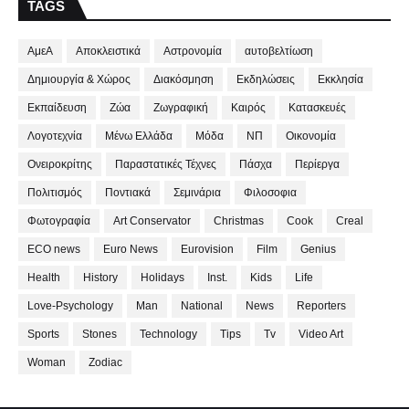
TAGS
ΑμεΑ
Αποκλειστικά
Αστρονομία
αυτοβελτίωση
Δημιουργία & Χώρος
Διακόσμηση
Εκδηλώσεις
Εκκλησία
Εκπαίδευση
Ζώα
Ζωγραφική
Καιρός
Κατασκευές
Λογοτεχνία
Μένω Ελλάδα
Μόδα
ΝΠ
Οικονομία
Ονειροκρίτης
Παραστατικές Τέχνες
Πάσχα
Περίεργα
Πολιτισμός
Ποντιακά
Σεμινάρια
Φιλοσοφια
Φωτογραφία
Art Conservator
Christmas
Cook
Creal
ECO news
Euro News
Eurovision
Film
Genius
Health
History
Holidays
Inst.
Kids
Life
Love-Psychology
Man
National
News
Reporters
Sports
Stones
Technology
Tips
Tv
Video Art
Woman
Zodiac