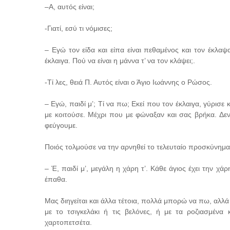
–Α, αυτός είναι;
-Γιατί, εσύ τι νόμισες;
– Εγώ τον είδα και είπα είναι πεθαμένος και τον έκλαψα,
έκλαιγα. Πού να είναι η μάννα τ’ να τον κλάψει;.
-Τί λες, θειά Π. Αυτός είναι ο Άγιο Ιωάννης ο Ρώσος.
– Εγώ, παιδί μ’; Τί να πω; Εκεί που τον έκλαιγα, γύρισε κ
με κοιτούσε. Μέχρι που με φώναξαν και σας βρήκα. Δε
φεύγουμε.
Ποιός τολμούσε να την αρνηθεί το τελευταίο προσκύνημα
– Έ, παιδί μ’, μεγάλη η χάρη τ’. Κάθε άγιος έχει την χάρ
έπαθα.
Μας διηγείται και άλλα τέτοια, πολλά μπορώ να πω, αλλά ό
με το τσιγκελάκι ή τις βελόνες, ή με τα ροζιασμένα 
χαρτοπετσέτα.