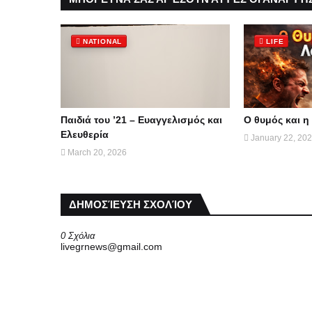
NATIONAL
LIFE
Παιδιά του ’21 – Ευαγγελισμός και
Ο θυμός και η
Ελευθερία
January 22, 20
March 20, 2026
ΔΗΜΟΣΊΕΥΣΗ ΣΧΟΛΊΟΥ
0 Σχόλια
livegrnews@gmail.com