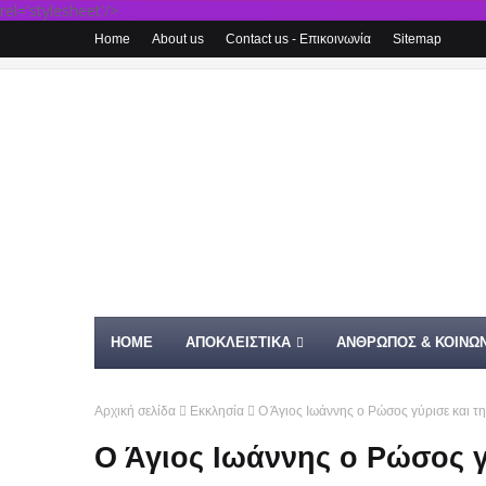
rel='stylesheet'/>
Home
About us
Contact us - Επικοινωνία
Sitemap
HOME
ΑΠΟΚΛΕΙΣΤΙΚΑ
ΑΝΘΡΩΠΟΣ & ΚΟΙΝΩΝ
Αρχική σελίδα
Εκκλησία
Ο Άγιος Ιωάννης ο Ρώσος γύρισε και τ
Ο Άγιος Ιωάννης ο Ρώσος γ