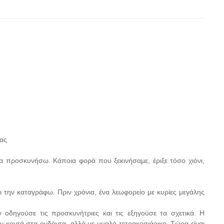
ιας
α προσκυνήσω. Κάποια φορά που ξεκινήσαμε, έριξε τόσο χιόνι,
ι την καταγράφω. Πριν χρόνια, ένα λεωφορείο με κυρίες μεγάλης
οδηγούσε τις προσκυνήτριες και τις εξηγούσε τα σχετικά. Η
ν κοντά στα ογδόντα, αλλά με μυαλό τετρακοσιάρικο. Tώρα είναι