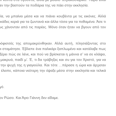
δεν την βαστούν τα ποδάρια της να πάει στην εκκλησία.
α, να μπαίνει μέσα και να πιάνει κουβέντα με τις εικόνες. Αλλά
άδες κεριά για τα ζωντανά και άλλα τόσα για τα πεθαμένα. Άσε τι
ήθως χάνονταν από τις παρέες. Μόνο όταν ήταν να βγουν από τον
ρόφισσές της απομακρύνθηκαν. Αλλά αυτή, πλησιάζοντας στο
 και σταμάτησε. Έβλεπε ένα παλικάρι ξαπλωμένο και κατάλαβε πως
 ξέρει πώς σε λένε, και πού να βρίσκεται η μάννα σ’ να σε κλάψει,
μακρυά, παιδί μ’. Έ, τι δα τράβηξες και συ για τον Χριστό, για να
ε την ψυχή της η γιαγιούλα. Και τότε …πέρασε η ώρα και άρχισαν
 έλειπε, κάποια νεότερη την έψαξε μέσα στην εκκλησία και τελικά
γό.
ον Ρώσο. Και Άγιο Γιάννη δεν είδαμε.