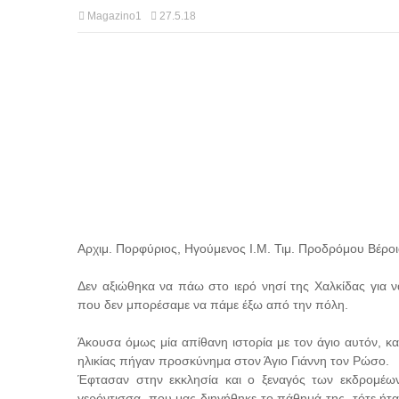
Magazino1
27.5.18
Αρχιμ. Πορφύριος, Ηγούμενος Ι.Μ. Τιμ. Προδρόμου Βέρο
Δεν αξιώθηκα να πάω στο ιερό νησί της Χαλκίδας για ν
που δεν μπορέσαμε να πάμε έξω από την πόλη.
Άκουσα όμως μία απίθανη ιστορία με τον άγιο αυτόν, κα
ηλικίας πήγαν προσκύνημα στον Άγιο Γιάννη τον Ρώσο.
Έφτασαν στην εκκλησία και ο ξεναγός των εκδρομέων 
γερόντισσα, που μας διηγήθηκε το πάθημά της, τότε ήτα