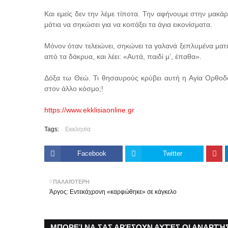
Και εμείς δεν την λέμε τίποτα. Την αφήνουμε στην μακάρι
μάτια να σηκώσει για να κοιτάξει τα άγια εικονίσματα.
Μόνον όταν τελειώνει, σηκώνει τα γαλανά ξεπλυμένα ματά
από τα δάκρυα, και λέει: «Αυτά, παιδί μ’, έπαθα».
Δόξα τω Θεώ. Τι θησαυρούς κρύβει αυτή η Αγία Ορθοδοξ
στον άλλο κόσμο;!
https://www.ekklisiaonline.gr
Tags:
Εκκλησία
Facebook
Twitter
ΠΑΛΑΙΌΤΕΡΗ
Άργος: Εντεκάχρονη «καρφώθηκε» σε κάγκελο
ΜΠΟΡΕΊ ΝΑ ΣΑΣ ΑΡΈΣΟΥΝ ΑΥΤΈΣ ΟΙ ΑΝΑΡΤΉΣ