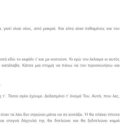
 γιατί είναι νέος, από μακριά. Και είπα είναι πεθαμένος και τον
ατά εδώ το κεφάλι τ’ και με κοιτούσε. Κι εγώ τον έκλαιγα κι αυτός
ν κατάλαβα. Κάτσε μια στιγμή να πάνω να τον προσκυνήσω και
.
η τ’. Τόσοι αγίοι έχουμε. Δοξασμένο τ’ όνομά Του. Αυτά, που λες,
ταν τα λέει δεν σηκώνει μάτια να σε κοιτάξει. Ή θα πλέκει τίποτα
και στεγνά δάχτυλά της θα διπλώνει και θα ξεδιπλώνει καμιά