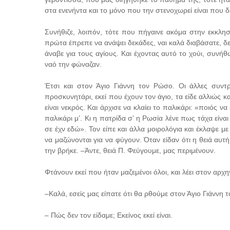
στα ενενήντα και το μόνο που την στενοχωρεί είναι που 
Συνήθιζε, λοιπόν, τότε που πήγαινε ακόμα στην εκκλησί
πρώτα έπρεπε να ανάψει δεκάδες, ναι καλά διαβάσατε, δεκ
άναβε για τους αγίους. Και έχοντας αυτό το χούι, συν
ναό την φώναζαν.
Έτσι και στον Άγιο Γιάννη τον Ρώσο. Οι άλλες συντ
προσκυνητάρι, εκεί που έχουν τον άγιο, τα είδε αλλιώς
είναι νεκρός. Και άρχισε να κλαίει το παλικάρι: «ποιός να
παλικάρι μ’. Κι η πατρίδα σ’ η Ρωσία λένε πως τάχα είναι 
σε έχν εδώ». Τον είπε και άλλα μοιρολόγια και έκλαψε μ
να μαζώνονται για να φύγουν. Όταν είδαν ότι η θειά αυτή
την βρήκε. –Άντε, θειά Π. Φεύγουμε, μας περιμένουν.
Φτάνουν εκεί που ήταν μαζεμένοι όλοι, και λέει στον αρχη
–Καλά, εσείς μας είπατε ότι θα ρθούμε στον Άγιο Γιάννη τ
– Πώς δεν τον είδαμε; Εκείνος εκεί είναι.