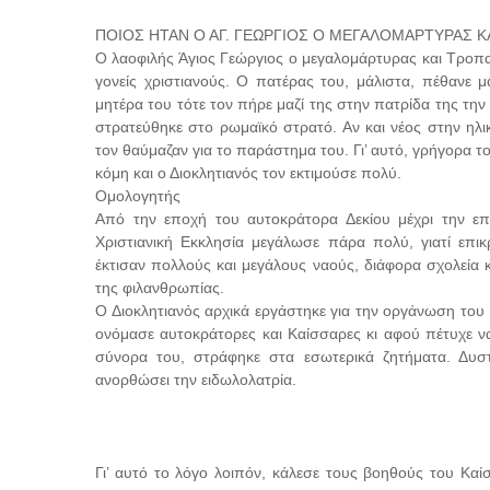
ΠΟΙΟΣ ΗΤΑΝ Ο ΑΓ. ΓΕΩΡΓΙΟΣ Ο ΜΕΓΑΛΟΜΑΡΤΥΡΑΣ 
Ο λαοφιλής Άγιος Γεώργιος ο μεγαλομάρτυρας και Τροπ
γονείς χριστιανούς. Ο πατέρας του, μάλιστα, πέθανε 
μητέρα του τότε τον πήρε μαζί της στην πατρίδα της την 
στρατεύθηκε στο ρωμαϊκό στρατό. Αν και νέος στην ηλικ
τον θαύμαζαν για το παράστημα του. Γι’ αυτό, γρήγορα 
κόμη και ο Διοκλητιανός τον εκτιμούσε πολύ.
Ομολογητής
Από την εποχή του αυτοκράτορα Δεκίου μέχρι την επ
Χριστιανική Εκκλησία μεγάλωσε πάρα πολύ, γιατί επικ
έκτισαν πολλούς και μεγάλους ναούς, διάφορα σχολεία κ
της φιλανθρωπίας.
Ο Διοκλητιανός αρχικά εργάστηκε για την οργάνωση του
ονόμασε αυτοκράτορες και Καίσσαρες κι αφού πέτυχε να
σύνορα του, στράφηκε στα εσωτερικά ζητήματα. Δυστ
ανορθώσει την ειδωλολατρία.
Γι’ αυτό το λόγο λοιπόν, κάλεσε τους βοηθούς του Κα