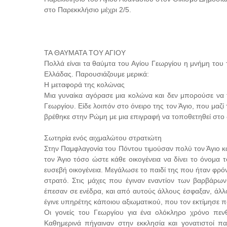
στο Παρεκκλήσιο μέχρι 2/5.
ΤΑ ΘΑΥΜΑΤΑ ΤΟΥ ΑΓΙΟΥ
Πολλά είναι τα θαύμτα του Αγίου Γεωργίου η μνήμη του
Ελλάδας. Παρουσιάζουμε μερικά:
Η μεταφορά της κολώνας
Μια γυναίκα αγόρασε μια κολώνα και δεν μπορούσε να τ
Γεωργίου. Είδε λοιπόν στο όνειρο της τον Άγιο, που μαζ
βρέθηκε στην Ρώμη με μια επιγραφή να τοποθετηθεί στο δ
Σωτηρία ενός αιχμαλώτου στρατιώτη
Στην Παμφλαγονία του Πόντου τιμούσαν πολύ τον Άγιο και
τον Άγιο τόσο ώστε κάθε οικογένεια να δίνει το όνομα 
ευσεβή οικογένεια. Μεγάλωσε το παιδί της που ήταν φρόνι
στρατό. Στις μάχες που έγιναν εναντίον των βαρβάρων
έπεσαν σε ενέδρα, και από αυτούς άλλους έσφαξαν, άλ
έγινε υπηρέτης κάποιου αξιωματικού, που τον εκτίμησε π
Οι γονείς του Γεωργίου για ένα ολόκληρο χρόνο πενθ
Καθημερινά πήγαιναν στην εκκλησία και γονατιστοί π