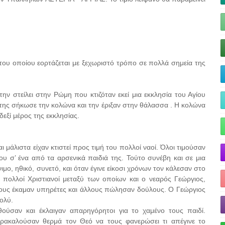
 του οποίου εορτάζεται με ξεχωριστό τρόπο σε πολλά σημεία της
ην στείλει στην Ρώμη που κτιζόταν εκεί μια εκκλησία του Αγίου
ί της σήκωσε την κολώνα και την έριξαν στην θάλασσα . Η κολώνα
εξί μέρος της εκκλησίας.
 μάλιστα είχαν κτιστεί προς τιμή του πολλοί ναοί. Όλοι τιμούσαν
του σ’ ένα από τα αρσενικά παιδιά της. Τούτο συνέβη και σε μια
μο, ηθικό, συνετό, και όταν έγινε είκοσι χρόνων τον κάλεσαν στο
 πολλοί Χριστιανοί μεταξύ των οποίων και ο νεαρός Γεώργιος,
λους έκαμαν υπηρέτες και άλλους πώλησαν δούλους. Ο Γεώργιος
ολύ.
ούσαν και έκλαιγαν απαρηγόρητοι για το χαμένο τους παιδί.
αρακαλούσαν θερμά τον Θεό να τους φανερώσει τι απέγινε το