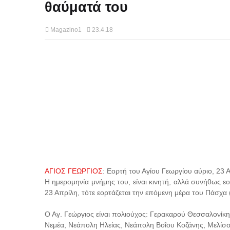
θαύματά του
Magazino1
23.4.18
ΑΓΙΟΣ ΓΕΩΡΓΙΟΣ
: Εορτή του Αγίου Γεωργίου αύριο, 23 Α
Η ημερομηνία μνήμης του, είναι κινητή, αλλά συνήθως εο
23 Απρίλη, τότε εορτάζεται την επόμενη μέρα του Πάσχα 
Ο Αγ. Γεώργιος είναι πολιούχος: Γερακαρού Θεσσαλονίκη
Νεμέα, Νεάπολη Ηλείας, Νεάπολη Βοΐου Κοζάνης, Μελίσσι