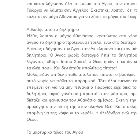
και καταπλήγωσαν όλο το σώμα του Αγίου, τον παρουσ
Γεώργιο να λάμπει σαν Άγγελος. Σκέφτηκε, λοιπόν, ότι το
κάλεσε τον μάγο Αθανάσιο για να λύσει τα μάγια του Γεωρ
Αβλαβής από το δηλητήριο
Ήλθε, λοιπόν ο μάγος Αθανάσιος, κρατώντας στα χέρι
αγγείο το δηλητήριο προξενούσε τρέλα, ενώ στο δεύτερο
Αμέσως οδήγησαν τον Άγιο στον Διοκλητιανό και στον μά
δηλητήριο. Ο Άγιος χωρίς δισταγμό ήπιε το δηλητή
λέγοντας: «Κύριε Ιησού Χριστέ, ο Θεός ημών, ο ειπών 
τα ελέη σου». Και δεν έπαθε απολύτως τίποτα!
Μόλις είδαν ότι δεν έπαθε απολύτως τίποτα, ο βασιλιάς 
αυτό χωρίς να πάθει το παραμικρό. Τότε όλοι έμειναν 
επειμένει ότι για να μην πεθάνει ο Γεώργιος είχε δικά
δηλητήρια, αφού γονάτισε μπροστά στον μάρτυρα, ομο
διέταξε και φόνευσαν τον Αθανάσιο αμέσως. Εκείνη την
ομολόγησε την πίστη της στον αληθινό Θεό. Και ο σκληρ
επομένη να της κόψουν το κεφάλι. Η Αλεξάνδρα ενώ πρ
Θεού.
Το μαρτυρικό τέλος του Αγίου