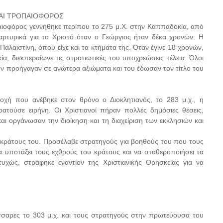
ΚΑΙ ΤΡΟΠΑΙΟΦΟΡΟΣ
αιοφόρος γεννήθηκε περίπου το 275 μ.Χ. στην Καππαδοκία, από
μαρτυρικά για το Χριστό όταν ο Γεώργιος ήταν δέκα χρονών. Η
Παλαιστίνη, όπου είχε και τα κτήματα της. Όταν έγινε 18 χρονών,
ία, διεκπεραίωνε τις στρατιωτικές του υποχρεώσεις τέλεια. Όλοι
τον προήγαγαν σε ανώτερα αξιώματα και του έδωσαν τον τίτλο του
οχή που ανέβηκε στον θρόνο ο Διοκλητιανός, το 283 μ.χ., η
ρατούσε ειρήνη. Οι Χριστιανοί πήραν πολλές δημόσιες θέσεις,
αι οργάνωσαν την διοίκηση και τη διαχείριση των εκκλησιών και
 κράτους του. Προσέλαβε στρατηγούς για βοηθούς του που τους
 υποτάξει τους εχθρούς του κράτους και να σταθεροποιήσει τα
υχώς, στράφηκε εναντίον της Χριστιανικής Θρησκείας για να
ίσσαρες το 303 μ.χ. και τους στρατηγούς στην πρωτεύουσα του