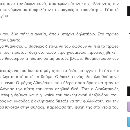
ίασαν στον Διοκλητιανό, που έμεινε έκπληκτος βλέποντας τον
 φαινόμενο αυτό οφειλόταν στις μαγικές του ικανότητες. Γι’ αυτό
γίου.
α του δύο πήλινα αγγεία, όπου υπήρχε δηλητήριο. Στο πρώτο
 τον θάνατο.
γο Αθανάσιο. Ο βασιλιάς διέταξε να του δώσουν να πιει το πρώτο
ριο του πρώτου δοχείου, αφού προηγουμένως προσευχήθηκε ,
καν θανάσιμον τι πίωτιν, ου μη αυτούς βλάψει, θαυμάστωσον νυν
διέταξε να του δώσει ο μάγος και το δεύτερο αγγείο. Το ήπιε και
έκπληκτοι από αυτό το θαύμα. Ο Διοκλητιανός εξακολουθούσε να
 του μάγια. Ο μάγος Αθανάσιος που ήξερε πόσο δραστικά ήταν τα
λόγησε την πίστη του στον αληθινό Θεό. Τότε ο Διοκλητιανός
 στιγμή έφθασε και η γυναίκα του Διοκλητιανού Αλεξάνδρα, που
ός και άκαρδος Διοκλητιανός διέταξε να την φυλακίσουν και την
οσευχόταν στην φυλακή, παρέδωσε την ψυχή της στα χέρια του