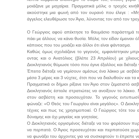
μοιάζανε με μαχαίρια. Πραγματικά μόλις ο τροχός κιν
ακούστηκε μια φωνή από τον ουρανό που έλεγε : «Μη φ
άγγελος ελευθέρωσε τον Άγιο, λύνοντας τον από τον τρ
Ο Γεώργιος αφού απέκτησε το θαυμάσιο παράστημά του
πάει με άλλους να κάνει θυσία. Μόλις τον είδαν έμειναν ό
κάποιος που του μοιάζει και άλλοι ότι είναι φάντασμα.
Καθώς όμως σχολιάζανε το γεγονός, εμφανίστηκαν μπρ
οντας και ο Ανατόλιος (βλέπε 23 Απριλίου) με χίλιο
Διοκλητιανός θύμωσε τόσο που έγινε έξαλλος και διέταξ
Έπειτα διέταξε να γεμίσουν αμέσως ένα λάκκο με ασβέσ
μέσα 3 μέρες και 3 νύχτες, έτσι που να διαλυθούν και τα 
Πραγματικά οι δήμιοι ρίξανε τον Άγιο στον ζεματιστό ασ
Διοκλητιανός έστειλε στρατιώτες να ανοίξουν το λάκκο
στον ασβέστη και προσευχόταν. Το γεγονός εντυπωσ
φώναζε: «Ο Θεός του Γεωργίου είναι μεγάλος». Ο Διοκλητ
τέχνες και πως τις χρησιμοποιεί. Ο Γεώργιος τότε του
δύναμης και όχι μαγείας και γοητείας.
Ο Διοκλητιανός οργισμένος διέταξε να του φορέσουν πυ
να περπατά. Ο Άγιος προσευχόταν και περπατούσε χωρίς
να φωνάξει του άρχοντες για να συσκεφτούν τι έπρεπε ν