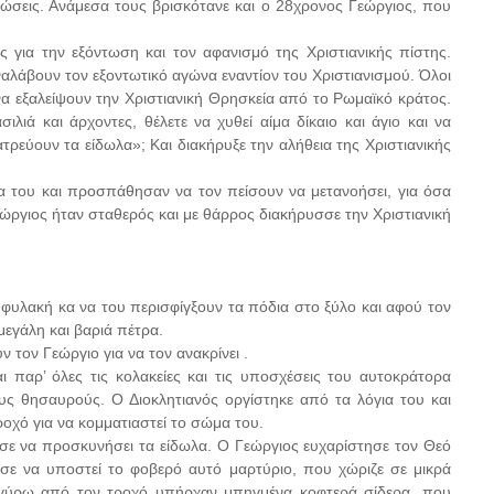
ρώσεις. Ανάμεσα τους βρισκότανε και ο 28χρονος Γεώργιος, που
 για την εξόντωση και τον αφανισμό της Χριστιανικής πίστης.
ναλάβουν τον εξοντωτικό αγώνα εναντίον του Χριστιανισμού. Όλοι
α εξαλείψουν την Χριστιανική Θρησκεία από το Ρωμαϊκό κράτος.
σιλιά και άρχοντες, θέλετε να χυθεί αίμα δίκαιο και άγιο και να
τρεύουν τα είδωλα»; Και διακήρυξε την αλήθεια της Χριστιανικής
ία του και προσπάθησαν να τον πείσουν να μετανοήσει, για όσα
Γεώργιος ήταν σταθερός και με θάρρος διακήρυσσε την Χριστιανική
ν φυλακή κα να του περισφίγξουν τα πόδια στο ξύλο και αφού τον
εγάλη και βαριά πέτρα.
 τον Γεώργιο για να τον ανακρίνει .
ι παρ’ όλες τις κολακείες και τις υποσχέσεις του αυτοκράτορα
ους θησαυρούς. Ο Διοκλητιανός οργίστηκε από τα λόγια του και
ροχό για να κομματιαστεί το σώμα του.
λεσε να προσκυνήσει τα είδωλα. Ο Γεώργιος ευχαρίστησε τον Θεό
ησε να υποστεί το φοβερό αυτό μαρτύριο, που χώριζε σε μικρά
 γύρω από τον τροχό υπήρχαν μπηγμένα κοφτερά σίδερα, που