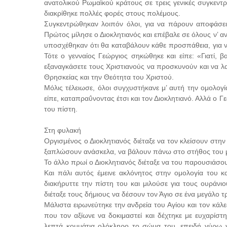
ανατολικού Ρωμαϊκού κράτους σε τρεις γενικές συγκεντ
διακρίθηκε πολλές φορές στους πολέμους.
Συγκεντρώθηκαν λοιπόν όλοι, για να πάρουν αποφάσεις
Πρώτος μίλησε ο Διοκλητιανός και επέβαλε σε όλους ν’ α
υποσχέθηκαν ότι θα καταβάλουν κάθε προσπάθεια, για ν
Τότε ο γενναίος Γεώργιος σηκώθηκε και είπε: «Γιατί, βα
εξαναγκάσετε τους Χριστιανούς να προσκυνούν και να λα
Θρησκείας και την Θεότητα του Χριστού.
Μόλις τέλειωσε, όλοι συγχυστήκανε μ’ αυτή την ομολογ
είπε, καταπραΰνοντας έτσι και τον Διοκλητιανό. Αλλά ο 
του πίστη.
Στη φυλακή
Οργισμένος ο Διοκλητιανός διέταξε να τον κλείσουν στη
ξαπλώσουν ανάσκελα, να βάλουν πάνω στο στήθος του μ
Το άλλο πρωί ο Διοκλητιανός διέταξε να του παρουσιάσουν
Και πάλι αυτός έμεινε ακλόνητος στην ομολογία του κα
διακήρυττε την πίστη του και μιλούσε για τους ουράνι
διέταξε τους δήμιους να δέσουν τον Άγιο σε ένα μεγάλο τ
Μάλιστα ειρωνεύτηκε την ανδρεία του Αγίου και τον κά
που τον αξίωνε να δοκιμαστεί και δέχτηκε με ευχαρίστ
λεπτά κομμάτια ολόκληρο το σώμα του, επειδή γύρω