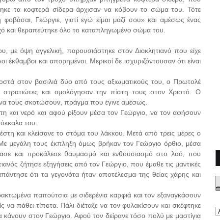
ήθηκε τα κοφτερά σίδερα άρχισαν να κόβουν το σώμα του. Τότε
οβάσαι, Γεώργιε, γιατί εγώ είμαι μαζί σου» και αμέσως ένας
οχό και θεραπεύτηκε όλο το καταπληγωμένο σώμα του.
, με όψη αγγελική, παρουσιάστηκε στον Διοκλητιανό που είχε
λοι έκθαμβοι και απορημένοι. Μερικοί δε ισχυριζόντουσαν ότι είναι
οστά στον βασιλιά δύο από τους αξιωματικούς του, ο Πρωτολέ
υς στρατιώτες και ομολόγησαν την πίστη τους στον Χριστό. Ο
ε να τους σκοτώσουν, πράγμα που έγινε αμέσως.
τη και νερό και αφού ρίξουν μέσα τον Γεώργιο, να τον αφήσουν
κόκκαλα του.
βέστη και κλείσανε το στόμα του λάκκου. Μετά από τρεις μέρες ο
. Με μεγάλη τους έκπληξη όμως βρήκαν τον Γεώργιο όρθιο, μέσα
ίασε και προκάλεσε θαυμασμό και ενθουσιασμό στο λαό, που
ιανός ζήτησε εξηγήσεις από τον Γεώργιο, που έμαθε τις μαντικές
 απάντησε ότι τα γεγονότα ήταν αποτέλεσμα της θείας χάρης και
ρακτωμένα παπούτσια με σιδερένια καρφιά και τον εξαναγκάσουν
 να πάθει τίποτα. Πάλι διέταξε να τον φυλακίσουν και σκέφτηκε
α κάνουν στον Γεώργιο. Αφού τον δείρανε τόσο πολύ με μαστίγια