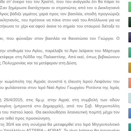
δε στ’ όνειρο του τον Χριστό, που του ανάγγειλε ότι θα πάρει το
. Σαν ξημέρωσε διατάχτηκαν οι στρατιώτες από τον ο Διοκλητιανό
γιος βάδιζε γεμάτος χαρά προς τον βασιλέα, επειδή προγνώριζε
Διοκλητιανός, του πρότεινε να πάνε στον ναό του Απόλλωνα για να
σήκωσε το χέρι και αφού έκανε το σημείο του σταυρού διέταξε το
ν, που φώναζαν στον βασιλέα να θανατώσει τον Γεώργιο. Ο
την επιθυμία του Αγίου, παρέλαβε το Άγιο λείψανο του Μάρτυρα
 μετέφερε στη Λύδδα της Παλαιστίνης. Από εκεί, όπως βεβαιώνουν
ας Πολυχρονίας και τα μετέφεραν στη Δύση.
την κωμόπολη της Αγριάς συνιστά η έλευση Ιερού Λειψάνου του
 φυλάσσεται στον Ιερό Ναό Αγίου Γεωργίου Ροτόντα της Ιεράς
 26/4/2015, στις 6μ.μ. στην Αγριά, στη συμβολή των οδών
ογένη (μπροστά στο Δημαρχείο), από τον Σεβ. Μητροπολίτη
αι του πιστού λαού. Θα ακολουθήσει λιτανευτική πομπή μέχρι τον
ψανο τεθεί προς προσκύνηση.
πτη 30/4 και στη συνέχεια θα μεταφερθεί στο Ιερό Μητροπολιτικό
ν Υπαλλήλων ΑΣΤΕΡΙΑ – ΑΓΡΙΑΣ. Το τίμιο λείψανο θα παραμείνει