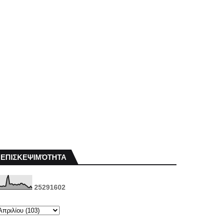
ΕΠΙΣΚΕΨΙΜΌΤΗΤΑ
2
5
2
9
1
6
0
2