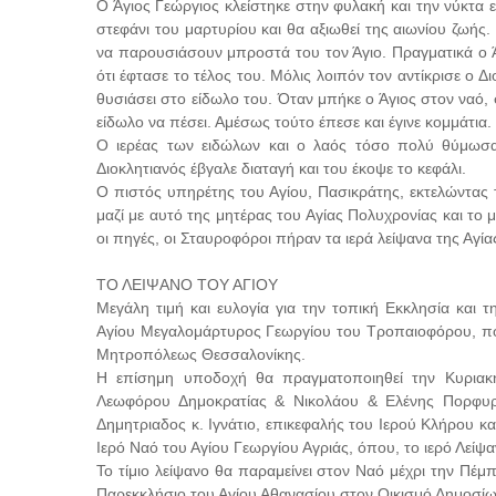
Ο Άγιος Γεώργιος κλείστηκε στην φυλακή και την νύκτα εί
στεφάνι του μαρτυρίου και θα αξιωθεί της αιωνίου ζωής
να παρουσιάσουν μπροστά του τον Άγιο. Πραγματικά ο Ά
ότι έφτασε το τέλος του. Μόλις λοιπόν τον αντίκρισε ο 
θυσιάσει στο είδωλο του. Όταν μπήκε ο Άγιος στον ναό, 
είδωλο να πέσει. Αμέσως τούτο έπεσε και έγινε κομμάτια.
Ο ιερέας των ειδώλων και ο λαός τόσο πολύ θύμωσα
Διοκλητιανός έβγαλε διαταγή και του έκοψε το κεφάλι.
Ο πιστός υπηρέτης του Αγίου, Πασικράτης, εκτελώντας 
μαζί με αυτό της μητέρας του Αγίας Πολυχρονίας και το
οι πηγές, οι Σταυροφόροι πήραν τα ιερά λείψανα της Αγί
ΤΟ ΛΕΙΨΑΝΟ ΤΟΥ ΑΓΙΟΥ
Μεγάλη τιμή και ευλογία για την τοπική Εκκλησία και 
Αγίου Μεγαλομάρτυρος Γεωργίου του Τροπαιοφόρου, που
Μητροπόλεως Θεσσαλονίκης.
Η επίσημη υποδοχή θα πραγματοποιηθεί την Κυριακή
Λεωφόρου Δημοκρατίας & Νικολάου & Ελένης Πορφυρ
Δημητριαδος κ. Ιγνάτιο, επικεφαλής του Ιερού Κλήρου κ
Ιερό Ναό του Αγίου Γεωργίου Αγριάς, όπου, το ιερό Λεί
Το τίμιο λείψανο θα παραμείνει στον Ναό μέχρι την Πέμ
Παρεκκλήσιο του Αγίου Αθανασίου στον Οικισμό Δημοσίω