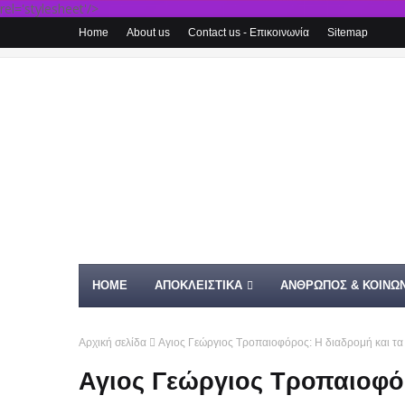
rel='stylesheet'/>
Home
About us
Contact us - Επικοινωνία
Sitemap
HOME
ΑΠΟΚΛΕΙΣΤΙΚΑ
ΑΝΘΡΩΠΟΣ & ΚΟΙΝΩΝ
Αρχική σελίδα
Αγιος Γεώργιος Τροπαιοφόρος: Η διαδρομή και τα
Αγιος Γεώργιος Τροπαιοφόρ