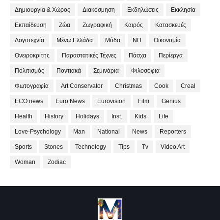
Δημιουργία & Χώρος
Διακόσμηση
Εκδηλώσεις
Εκκλησία
Εκπαίδευση
Ζώα
Ζωγραφική
Καιρός
Κατασκευές
Λογοτεχνία
Μένω Ελλάδα
Μόδα
ΝΠ
Οικονομία
Ονειροκρίτης
Παραστατικές Τέχνες
Πάσχα
Περίεργα
Πολιτισμός
Ποντιακά
Σεμινάρια
Φιλοσοφια
Φωτογραφία
Art Conservator
Christmas
Cook
Creal
ECO news
Euro News
Eurovision
Film
Genius
Health
History
Holidays
Inst.
Kids
Life
Love-Psychology
Man
National
News
Reporters
Sports
Stones
Technology
Tips
Tv
Video Art
Woman
Zodiac