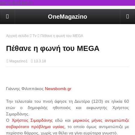
rel='stylesheet'/>
OneMagazino
Αρχική σελίδα
Tv
Πέθανε η φωνή του MEGA
Πέθανε η φωνή του MEGA
Magazino1
13.3.18
Γιάννης Φιλιππάκος
Newsbomb.gr
Την τελευταία του πνοή άφησε τη Δευτέρα (12/3) σε ηλικία 60
ετών ο δημοφιλής ηθοποιός και εκφωνητής Χρήστος
Σιμαρδάνης.
Ο
Χρήστος Σιμαρδάνης
εδώ και
μερικούς μήνες αντιμετώπιζε
σοβαρότατο πρόβλημα υγείας
, το οποίο όμως αντιμετώπιζε με
περίσσιο θάρρος, χωρίς να θέλει να γίνει ευρύτερα γνωστό.