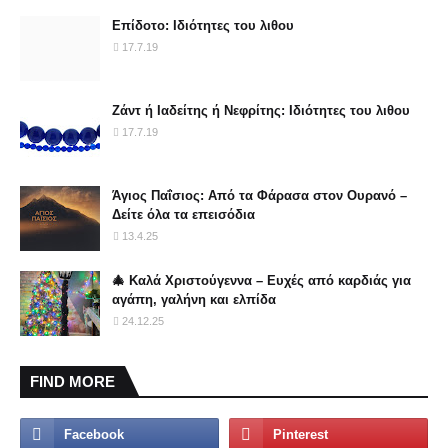
Επίδοτο: Ιδιότητες του λιθου
17.7.19
Ζάντ ή Ιαδείτης ή Νεφρίτης: Ιδιότητες του λιθου
17.7.19
Άγιος Παΐσιος: Από τα Φάρασα στον Ουρανό –
Δείτε όλα τα επεισόδια
13.4.25
🎄 Καλά Χριστούγεννα – Ευχές από καρδιάς για
αγάπη, γαλήνη και ελπίδα
24.12.25
FIND MORE