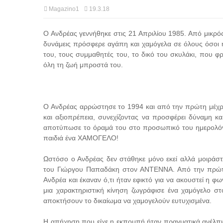
Magazino1
19.3.18
Ο Ανδρέας γεννήθηκε στις 21 Απριλίου 1985. Από μικρός ή
δυνάμεις πρόσφερε αγάπη και χαμόγελα σε όλους όσοι ή
του, τους συμμαθητές του, το δικό του σκυλάκι, που φρό
όλη τη ζωή μπροστά του.
Ο Ανδρέας αρρώστησε το 1994 και από την πρώτη μέχρι 
και αξιοπρέπεια, συνεχίζοντας να προσφέρει δύναμη κ
αποτύπωσε το όραμά του στο προσωπικό του ημερολόγιο
παιδιά ένα ΧΑΜΟΓΕΛΟ!
Ωστόσο ο Ανδρέας δεν στάθηκε μόνο εκεί αλλά μοιράστ
του Γιώργου Παπαδάκη στον ΑΝΤΕΝΝΑ. Από την πρώτη 
Ανδρέα και έκαναν ό,τι ήταν εφικτό για να ακουστεί η φ
μια χαρακτηριστική κίνηση ζωγράφισε ένα χαμόγελο σ
αποκτήσουν το δικαίωμα να χαμογελούν ευτυχισμένα.
Η απήχηση που είχε η εκπομπή ήταν πραγματικά ανέλπι