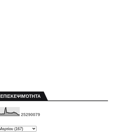
ΕΠΙΣΚΕΨΙΜΌΤΗΤΑ
2
5
2
9
0
0
7
9