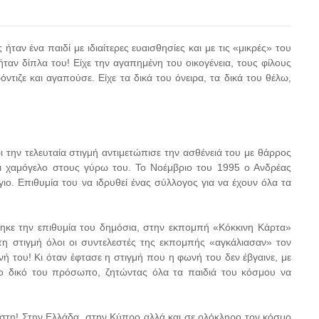
ταν ένα παιδί με ιδιαίτερες ευαισθησίες και με τις «μικρές» του
ταν δίπλα του! Είχε την αγαπημένη του οικογένεια, τους φίλους
ντιζε και αγαπούσε. Είχε τα δικά του όνειρα, τα δικά του θέλω,
την τελευταία στιγμή αντιμετώπισε την ασθένειά του με θάρρος
αι χαμόγελο στους γύρω του. Το Νοέμβριο του 1995 ο Ανδρέας
. Επιθυμία του να ιδρυθεί ένας σύλλογος για να έχουν όλα τα
ηκε την επιθυμία του δημόσια, στην εκπομπή «Κόκκινη Κάρτα»
στιγμή όλοι οι συντελεστές της εκπομπής «αγκάλιασαν» τον
ωνή του! Κι όταν έφτασε η στιγμή που η φωνή του δεν έβγαινε, με
το δικό του πρόσωπο, ζητώντας όλα τα παιδιά του κόσμου να
στη! Στην Ελλάδα, στην Κύπρο αλλά και σε ολόκληρο τον κόσμο