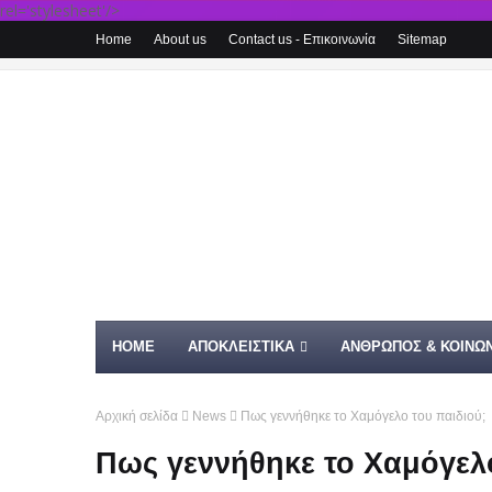
rel='stylesheet'/>
Home
About us
Contact us - Επικοινωνία
Sitemap
HOME
ΑΠΟΚΛΕΙΣΤΙΚΑ
ΑΝΘΡΩΠΟΣ & ΚΟΙΝΩΝ
Αρχική σελίδα
News
Πως γεννήθηκε το Χαμόγελο του παιδιού;
Πως γεννήθηκε το Χαμόγελο