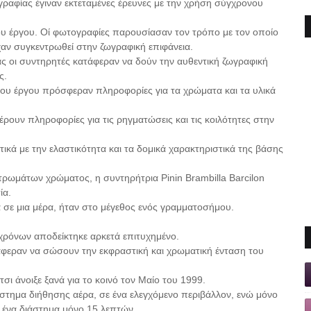
ραφίας έγιναν εκτεταμένες έρευνες με την χρήση σύγχρονου
υ έργου. Οί φωτογραφίες παρουσίασαν τον τρόπο με τον οποίο
ίχαν συγκεντρωθεί στην ζωγραφική επιφάνεια.
ς οι συντηρητές κατάφεραν να δούν την αυθεντική ζωγραφική
ς.
του έργου πρόσφεραν πληροφορίες για τα χρώματα και τα υλικά
ουν πληροφορίες για τις ρηγματώσεις και τις κοιλότητες στην
ικά με την ελαστικότητα και τα δομικά χαρακτηριστικά της βάσης
τρωμάτων χρώματος, η συντηρήτρια Pinin Brambilla Barcilon
ία.
α σε μια μέρα, ήταν στο μέγεθος ενός γραμματοσήμου.
χρόνων αποδείκτηκε αρκετά επιτυχημένο.
τάφεραν να σώσουν την εκφραστική και χρωματική ένταση του
σι άνοιξε ξανά για το κοινό τον Μαίο του 1999.
στημα διήθησης αέρα, σε ένα ελεγχόμενο περιβάλλον, ενώ μόνο
 ένα διάστημα μόνο 15 λεπτών.