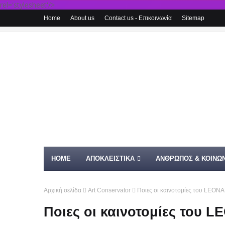
rel='stylesheet'/>
Home
About us
Contact us - Επικοινωνία
Sitemap
HOME
ΑΠΟΚΛΕΙΣΤΙΚΑ
ΑΝΘΡΩΠΟΣ & ΚΟΙΝΩΝ
Αρχική σελίδα
Art Conservator
Ποιες οι καινοτομίες του LEONA
Ποιες οι καινοτομίες του 