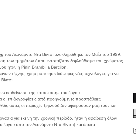
ου
του Λεονάρντο Ντα Βίντσι ολοκληρώθηκε τον Μαΐο του 1999.
αση των τμημάτων όπου εντοπιζόταν ξεφλούδισμα του χρώματος.
 ήταν η Pinin Brambilla Barcilon.
έργων τέχνης, χρησιμοποίησε διάφορες νέες τεχνολογίες για να
Βίντσι.
έρω επιδείνωση της κατάστασης του έργου.
ότι οι επιζωγραφίσεις από προηγούμενες προσπάθειες
ώς αυτές οί περιοχές ξεφλούδιζαν αφαιρούσαν μαζί τους και
ργασία για εκείνη την χρονική περίοδο, ήταν ή αφαίρεση όλων
έργου απο τον Λεονάρντο Ντα Βίντσι) και έπειτα.