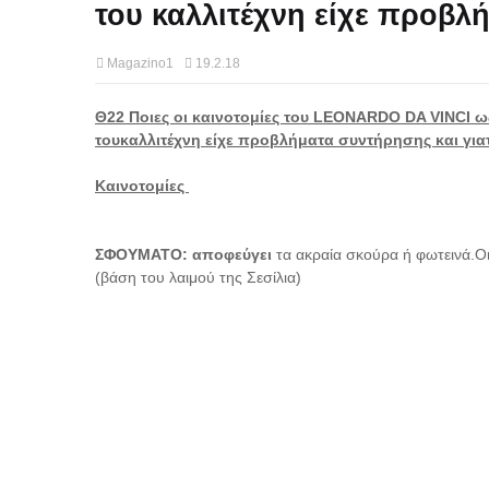
του καλλιτέχνη είχε προβλ
Magazino1
19.2.18
Θ22 Ποιες οι καινοτομίες του LEONARDO DA VINCI 
τουκαλλιτέχνη είχε προβλήματα συντήρησης και γιατ
Καινοτομίες
ΣΦΟΥΜΑΤΟ: αποφεύγει
τα ακραία σκούρα ή φωτεινά.Οι
(βάση του λαιμού της Σεσίλια)