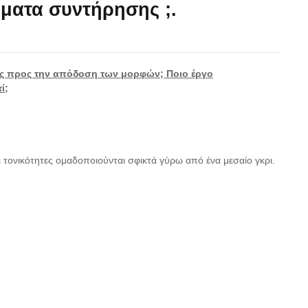
ήματα συντήρησης ;.
ως προς την απόδοση των μορφών; Ποιο έργο
ί;
 τονικότητες ομαδοποιούνται σφικτά γύρω από ένα μεσαίο γκρι.