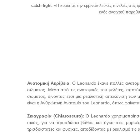
catch-light
: «Η κυρία με την ερμίνα»-λευκές πινελιές στις
ενός ανοιχτού παραθύ
Ανατομική Ακρίβεια
: Ο Leonardo έκανε πολλές ανατομι
σώματος. Μέσα από τις ανατομικές του μελέτες, αποτύπ
σώματος, δίνοντας έτσι μια ρεαλιστική απεικόνιση των
είναι η Ανθρώπινη Ανατομία του Leonardo, όπως φαίνεται 
Σκιαγραφία (Chiaroscuro)
: Ο Leonardo χρησιμοποίησε
σκιάς, για να προσδώσει βάθος και όγκο στις μορφές
τρισδιάστατες και φυσικές, αποδίδοντας με ρεαλισμό τι