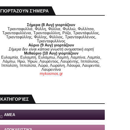
ΓΙΟΡΤΆΖΟΥΝ ΣΉΜΕΡΑ
Σήμερα (8 Αυγ) γιορτάζουν
Τριανταφυλλιά, Φύλλη, Φύλλια, Φυλλιώ, Φυλλίτσα,
Τριανταφυλλένια, Τριανταφυλλίνη, Ρόζα, Τριαντάφυλλος,
Τριανταφύλλης, Φύλλης, Φύλλιος, Τριανταφυλλένιος,
Τριανταφυλλίνος
Αύριο (9 Αυγ) γιορτάζουν
Σήμερα δεν είναι κάποια γνωστή ονομαστική εορτή
Μεθαύριο (10 Αυγ) γιορτάζουν
Ευλαμπία, Ευλαμπή, Ευλάμπω, Λαμπή, Λαμπίνα, Λαμπία,
Λάμπω, Ηρώ, Ήρων, Λαυρέντιος, Λαυρέντης, Ιππόλυτος,
Ιππολύτη, Ιππολύτα, Λώρα, Λωραίνη, Λάουρα, Λαυρεντία,
Λαυρεντίνα
mykosmos.gr
ΚΑΤΗΓΟΡΊΕΣ
ΑΜΕΑ
ΑΠΟΚΛΕΙΣΤΙΚΆ