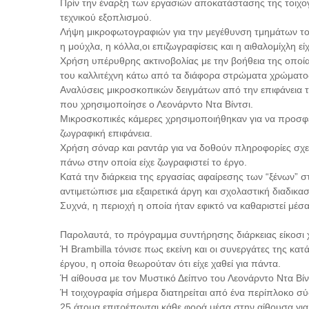
Πρίν την έναρξη των εργασιών αποκατάστασης της τοιχογ
τεχνικού εξοπλισμού.
Λήψη μικροφωτογραφιών για την μεγέθυνση τμημάτων το
η μούχλα, η κόλλα,οι επιζωγραφίσεις και η αιθαλομίχλη ε
Χρήση υπέρυθρης ακτινοβολίας με την βοήθεια της οποία
του καλλιτέχνη κάτω από τα διάφορα στρώματα χρώματο
Αναλύσεις μικροσκοπικών δειγμάτων από την επιφάνεια 
που χρησιμοποίησε ο Λεονάρντο Ντα Βίντσι.
Μικροσκοπικές κάμερες χρησιμοποιήθηκαν για να προσφέρ
ζωγραφική επιφάνεια.
Χρήση σόναρ και ραντάρ για να δοθούν πληροφορίες σχετ
πάνω στην οποία είχε ζωγραφιστεί το έργο.
Κατά την διάρκεια της εργασίας αφαίρεσης των “ξένων” σ
αντιμετώπισε μια εξαιρετικά άργη και σχολαστική διαδικασ
Συχνά, η περιοχή η οποία ήταν εφικτό να καθαριστεί μέσ
Παρολαυτά, το πρόγραμμα συντήρησης διάρκειας είκοσι 
Ή Brambilla τόνισε πως εκείνη και οι συνεργάτες της κα
έργου, η οποία θεωρούταν ότι είχε χαθεί για πάντα.
Ή αίθουσα με τον Μυστικό Δείπνο του Λεονάρντο Ντα Βίντ
Ή τοιχογραφία σήμερα διατηρείται από ένα περίπλοκο σύ
25 άτομα επιτρέπονται κάθε φορά μέσα στην αίθουσα για