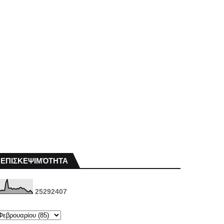
ΕΠΙΣΚΕΨΙΜΌΤΗΤΑ
2
5
2
9
2
4
0
7