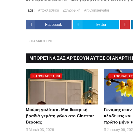
Tags:
Αποκλειστικά
Ζωγραφική
Art Conservator
Facebook
Twitter
ΠΑΛΑΙΌΤΕΡΗ
ΜΠΟΡΕΊ ΝΑ ΣΑΣ ΑΡΈΣΟΥΝ ΑΥΤΈΣ ΟΙ ΑΝΑΡΤΉΣ
ΑΠΟΚΛΕΙΣΤΙΚΆ
ΑΠΟΚΛΕΙΣΤ
Μαύρη γαλότσα: Μια θεατρική
Γενάρης στον 
βραδιά γεμάτη γέλιο στο Cinestar
κλαδέψεις και 
Βέροιας
πρώτο μήνα τ
March 03, 2026
January 06, 20