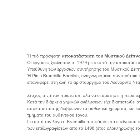
Ή πιό πρόσφατη
αποκατάσταση του Μυστικού Δείπν
Οί εργασίες ξεκίνησαν το 1979 με σκοπό την αποκατάστ
Υπεύθυνη των εργασιών συντήρησης του Μυστικού Δείπνου
Ή Pinin Brambilla Barcilon, αναγνωρισμένη συντηρήτρια 
επαναφέρει στη ζωή το αριστούργημα του Λεονάρντο Ντα 
Στόχος της ήταν πρώτα απ' όλα να σταματησεί η περαιτ
Κατά την διάρκεια χημικών ανάλυσεων είχε διαπιστωθεί 
αποκατάστασης διάβρωναν τα αυθεντικά χρώματα, και καθ
τμήματα του αυθεντικού έργου.
Για αυτό τον λόγο η Brambilla αποφάσισε ότι επείγουσα ε
των επιζωγραφίσεων απο το 1498 (έτος ολοκλήρωσης του 