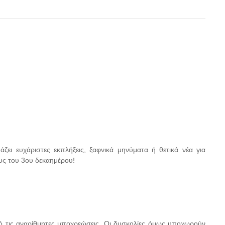
ζει ευχάριστες εκπλήξεις, ξαφνικά μηνύματα ή θετικά νέα για
ους του 3ου δεκαημέρου!
ό τις αναρίθμητες υποχρεώσεις. Οι δυσκολίες όμως υποχωρούν