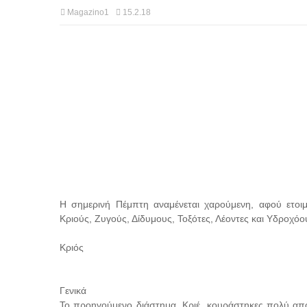
Magazino1
15.2.18
Η σημερινή Πέμπτη αναμένεται χαρούμενη, αφού ετοιμά
Κριούς, Ζυγούς, Δίδυμους, Τοξότες, Λέοντες και Υδροχό
Κριός
Γενικά
Το προηγούμενο διάστημα, Κριέ, κουράστηκες πολύ απ