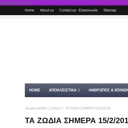
rel='stylesheet'/>
Home
About us
Contact us - Επικοινωνία
Sitemap
HOME
ΑΠΟΚΛΕΙΣΤΙΚΑ
ΑΝΘΡΩΠΟΣ & ΚΟΙΝΩΝ
Αρχική σελίδα
Zodiac
ΤΑ ΖΩΔΙΑ ΣΗΜΕΡΑ 15/2/2018
ΤΑ ΖΩΔΙΑ ΣΗΜΕΡΑ 15/2/20