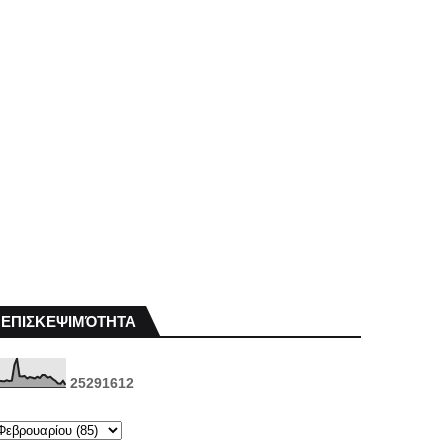
ΕΠΙΣΚΕΨΙΜΌΤΗΤΑ
2
5
2
9
1
6
1
2