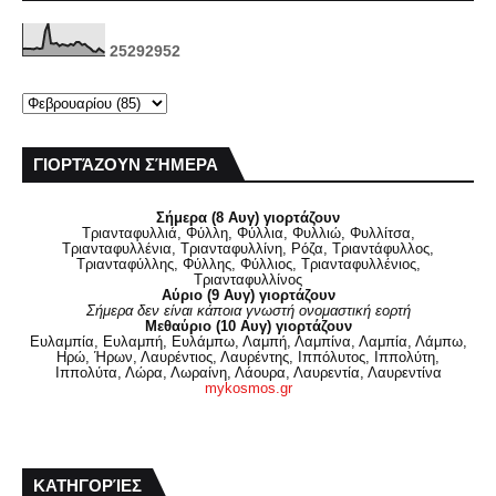
2
5
2
9
2
9
5
2
ΓΙΟΡΤΆΖΟΥΝ ΣΉΜΕΡΑ
Σήμερα (8 Αυγ) γιορτάζουν
Τριανταφυλλιά, Φύλλη, Φύλλια, Φυλλιώ, Φυλλίτσα,
Τριανταφυλλένια, Τριανταφυλλίνη, Ρόζα, Τριαντάφυλλος,
Τριανταφύλλης, Φύλλης, Φύλλιος, Τριανταφυλλένιος,
Τριανταφυλλίνος
Αύριο (9 Αυγ) γιορτάζουν
Σήμερα δεν είναι κάποια γνωστή ονομαστική εορτή
Μεθαύριο (10 Αυγ) γιορτάζουν
Ευλαμπία, Ευλαμπή, Ευλάμπω, Λαμπή, Λαμπίνα, Λαμπία, Λάμπω,
Ηρώ, Ήρων, Λαυρέντιος, Λαυρέντης, Ιππόλυτος, Ιππολύτη,
Ιππολύτα, Λώρα, Λωραίνη, Λάουρα, Λαυρεντία, Λαυρεντίνα
mykosmos.gr
ΚΑΤΗΓΟΡΊΕΣ