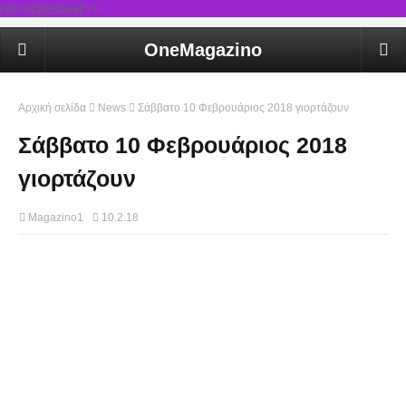
rel='stylesheet'/>
OneMagazino
Αρχική σελίδα
News
Σάββατο 10 Φεβρουάριος 2018 γιορτάζουν
Σάββατο 10 Φεβρουάριος 2018
γιορτάζουν
Magazino1
10.2.18