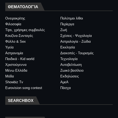
ΘΕΜΑΤΟΛΟΓΊΑ
Ονειροκρίτης
Πολύτιμοι λίθοι
Φιλοσοφία
Περίεργα
Tips, χρήσιμες συμβουλές
Ζωή
Κουζίνα-Συνταγές
Σχέσεις - Ψυχολογία
Φύλλο & Sex
Αστρολογία - Ζώδια
Υγεία
Εκκλησία
Αστρονομία
Διακοπές - Τουρισμός
Παιδικά - Kid world
Τεχνολογία
Χριστούγεννα
Αυτοβελτίωση
Μένω Ελλάδα
Ζωικό βασίλειο
Μόδα
Εκδηλώσεις
Showbiz Tv
ΑμεΑ
Eurovision song contest
Πάσχα
SEARCHBOX