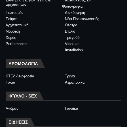
Συντήρηση έργων τέχνης &
Κατασκευές, DIY
αρχαιοτήτων
Φωτογραφία
Πολιτισμός
Διακόσμηση
Ποίηση
Νέοι Πρωταγωνιστές
Αρχιτεκτονική
Θέατρο
Μουσική
Βιβλίο
Χορός
Τραγούδι
Performance
Video art
Installation
ΔΡΟΜΟΛΌΓΙΑ
ΚΤΕΛ Λεωφορεία
Τρένα
Πλοία
Αεροπορικά
ΦΎΛΛΟ - SEX
Άνδρας
Γυναίκα
ΕΙΔΗΣΕΙΣ