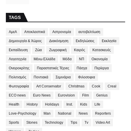
TAGS
ΑμεΑ
Αποκλειστικά
Αστρονομία
αυτοβελτίωση
Δημιουργία & Χώρος
Διακόσμηση
Εκδηλώσεις
Εκκλησία
Εκπαίδευση
Ζώα
Ζωγραφική
Καιρός
Κατασκευές
Λογοτεχνία
Μένω Ελλάδα
Μόδα
ΝΠ
Οικονομία
Ονειροκρίτης
Παραστατικές Τέχνες
Πάσχα
Περίεργα
Πολιτισμός
Ποντιακά
Σεμινάρια
Φιλοσοφια
Φωτογραφία
Art Conservator
Christmas
Cook
Creal
ECO news
Euro News
Eurovision
Film
Genius
Health
History
Holidays
Inst.
Kids
Life
Love-Psychology
Man
National
News
Reporters
Sports
Stones
Technology
Tips
Tv
Video Art