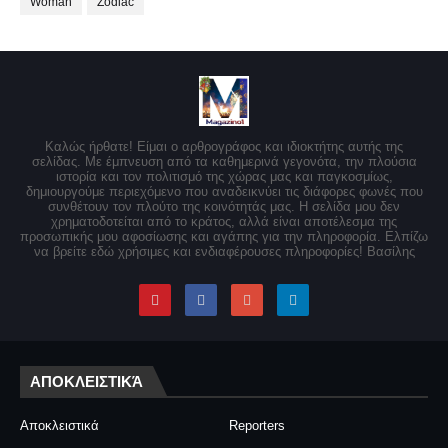
Woman
Zodiac
Καλώς ήρθατε! Είμαι ο αρθρογράφος και ιδιοκτήτης αυτής της
σελίδας. Με έμπνευση από τα καθημερινά γεγονότα, την πλούσια
ιστορία και τον πολιτισμό της χώρας μας και παγκοσμίως,
δημιουργούμε περιεχόμενο που αναδεικνύει τις διάφορες φωνές που
συνθέτουν τον πλούτο της κοινότητάς μας. Η σελίδα μου δεν
χρηματοδοτείται από το κράτος, αλλά είναι αποτέλεσμα της
προσωπικής μου αφοσίωσης και αγάπης για την πληροφορία. Ελπίζω
να βρείτε εδώ χρήσιμες και ενδιαφέρουσες πληροφορίες! Βασίλης
ΑΠΟΚΛΕΙΣΤΙΚΆ
Αποκλειστικά
Reporters