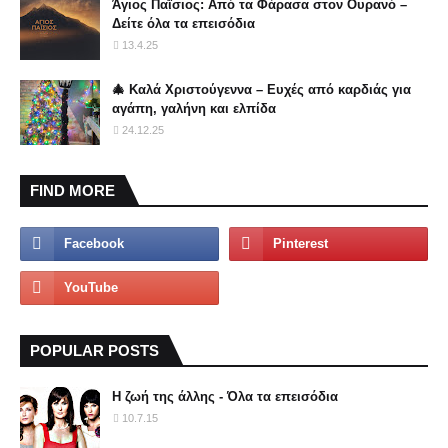
Άγιος Παΐσιος: Από τα Φάρασα στον Ουρανό –
Δείτε όλα τα επεισόδια
13.4.25
🎄 Καλά Χριστούγεννα – Ευχές από καρδιάς για
αγάπη, γαλήνη και ελπίδα
24.12.25
FIND MORE
POPULAR POSTS
Η ζωή της άλλης - Όλα τα επεισόδια
10.7.15