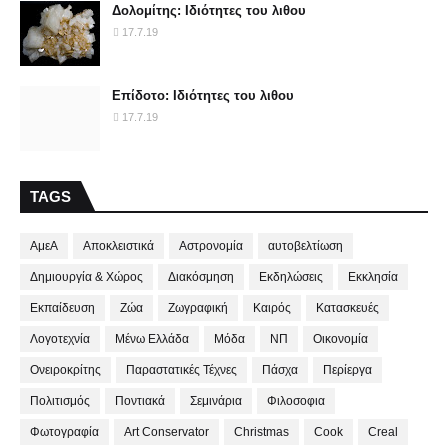
Δολομίτης: Ιδιότητες του λιθου
17.7.19
Επίδοτο: Ιδιότητες του λιθου
17.7.19
TAGS
ΑμεΑ
Αποκλειστικά
Αστρονομία
αυτοβελτίωση
Δημιουργία & Χώρος
Διακόσμηση
Εκδηλώσεις
Εκκλησία
Εκπαίδευση
Ζώα
Ζωγραφική
Καιρός
Κατασκευές
Λογοτεχνία
Μένω Ελλάδα
Μόδα
ΝΠ
Οικονομία
Ονειροκρίτης
Παραστατικές Τέχνες
Πάσχα
Περίεργα
Πολιτισμός
Ποντιακά
Σεμινάρια
Φιλοσοφια
Φωτογραφία
Art Conservator
Christmas
Cook
Creal