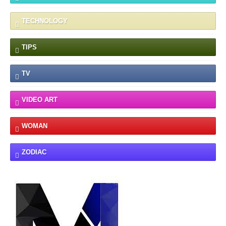
TECHNOLOGY
TIPS
TV
VIDEO ART
WOMAN
ZODIAC