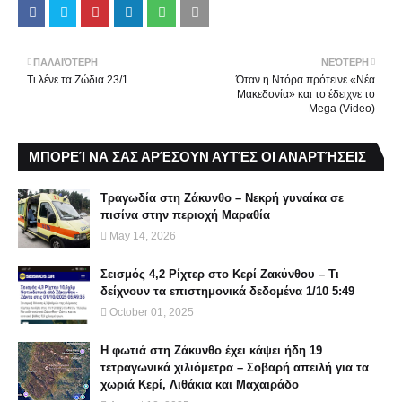
ΠΑΛΑΙΌΤΕΡΗ
ΝΕΌΤΕΡΗ
Τι λένε τα Ζώδια 23/1
Όταν η Ντόρα πρότεινε «Νέα
Μακεδονία» και το έδειχνε το
Mega (Video)
ΜΠΟΡΕΊ ΝΑ ΣΑΣ ΑΡΈΣΟΥΝ ΑΥΤΈΣ ΟΙ ΑΝΑΡΤΉΣΕΙΣ
Τραγωδία στη Ζάκυνθο – Νεκρή γυναίκα σε
πισίνα στην περιοχή Μαραθία
May 14, 2026
Σεισμός 4,2 Ρίχτερ στο Κερί Ζακύνθου – Τι
δείχνουν τα επιστημονικά δεδομένα 1/10 5:49
October 01, 2025
Η φωτιά στη Ζάκυνθο έχει κάψει ήδη 19
τετραγωνικά χιλιόμετρα – Σοβαρή απειλή για τα
χωριά Κερί, Λιθάκια και Μαχαιράδο