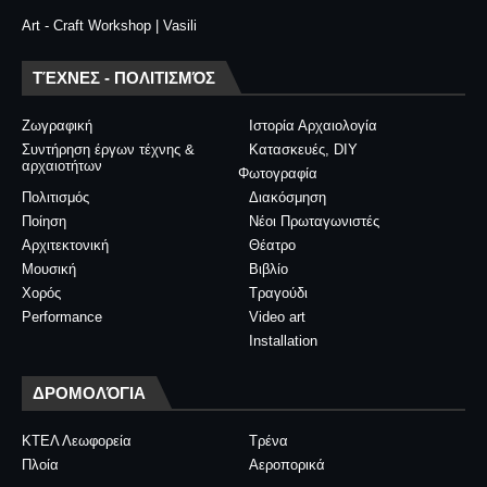
Art - Craft Workshop | Vasili
ΤΈΧΝΕΣ - ΠΟΛΙΤΙΣΜΌΣ
Ζωγραφική
Ιστορία Αρχαιολογία
Συντήρηση έργων τέχνης &
Κατασκευές, DIY
αρχαιοτήτων
Φωτογραφία
Πολιτισμός
Διακόσμηση
Ποίηση
Νέοι Πρωταγωνιστές
Αρχιτεκτονική
Θέατρο
Μουσική
Βιβλίο
Χορός
Τραγούδι
Performance
Video art
Installation
ΔΡΟΜΟΛΌΓΙΑ
ΚΤΕΛ Λεωφορεία
Τρένα
Πλοία
Αεροπορικά