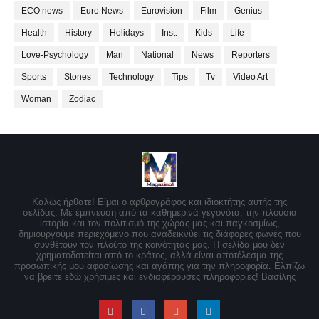
ECO news
Euro News
Eurovision
Film
Genius
Health
History
Holidays
Inst.
Kids
Life
Love-Psychology
Man
National
News
Reporters
Sports
Stones
Technology
Tips
Tv
Video Art
Woman
Zodiac
Καλώς ήρθατε! Είμαι ο αρθρογράφος και ιδιοκτήτης αυτής της
σελίδας. Με έμπνευση από τα καθημερινά γεγονότα, την πλούσια
ιστορία και τον πολιτισμό της χώρας μας και παγκοσμίως,
δημιουργούμε περιεχόμενο που αναδεικνύει τις διάφορες φωνές που
συνθέτουν τον πλούτο της κοινότητάς μας. Η σελίδα μου δεν
χρηματοδοτείται από το κράτος, αλλά είναι αποτέλεσμα της
προσωπικής μου αφοσίωσης και αγάπης για την πληροφορία. Ελπίζω
να βρείτε εδώ χρήσιμες και ενδιαφέρουσες πληροφορίες! Βασίλης