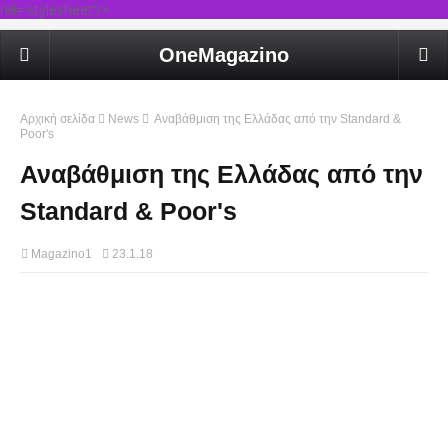
rel='stylesheet'/>
OneMagazino
Αρχική σελίδα
News
Αναβάθμιση της Ελλάδας από την Standard &
Poor's
Αναβάθμιση της Ελλάδας από την
Standard & Poor's
Magazino1
23.1.18