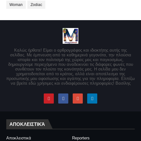
Woman
Zodiac
Καλώς ήρθατε! Είμαι ο αρθρογράφος και ιδιοκτήτης αυτής της
σελίδας. Με έμπνευση από τα καθημερινά γεγονότα, την πλούσια
ιστορία και τον πολιτισμό της χώρας μας και παγκοσμίως,
δημιουργούμε περιεχόμενο που αναδεικνύει τις διάφορες φωνές που
συνθέτουν τον πλούτο της κοινότητάς μας. Η σελίδα μου δεν
χρηματοδοτείται από το κράτος, αλλά είναι αποτέλεσμα της
προσωπικής μου αφοσίωσης και αγάπης για την πληροφορία. Ελπίζω
να βρείτε εδώ χρήσιμες και ενδιαφέρουσες πληροφορίες! Βασίλης
ΑΠΟΚΛΕΙΣΤΙΚΆ
Αποκλειστικά
Reporters