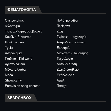
ΘΕΜΑΤΟΛΟΓΊΑ
Ονειροκρίτης
Πολύτιμοι λίθοι
Φιλοσοφία
Περίεργα
Tips, χρήσιμες συμβουλές
Ζωή
Κουζίνα-Συνταγές
Σχέσεις - Ψυχολογία
Φύλλο & Sex
Αστρολογία - Ζώδια
Υγεία
Εκκλησία
Αστρονομία
Διακοπές - Τουρισμός
Παιδικά - Kid world
Τεχνολογία
Χριστούγεννα
Αυτοβελτίωση
Μένω Ελλάδα
Ζωικό βασίλειο
Μόδα
Εκδηλώσεις
Showbiz Tv
ΑμεΑ
Eurovision song contest
Πάσχα
SEARCHBOX