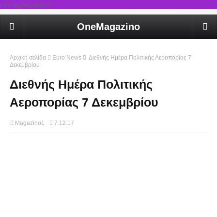
rel='stylesheet'/>
OneMagazino
Αρχική σελίδα
Euro News
Διεθνής Ημέρα Πολιτικής Αεροπορίας 7
Δεκεμβρίου
Διεθνής Ημέρα Πολιτικής
Αεροπορίας 7 Δεκεμβρίου
Magazino1
7.12.17