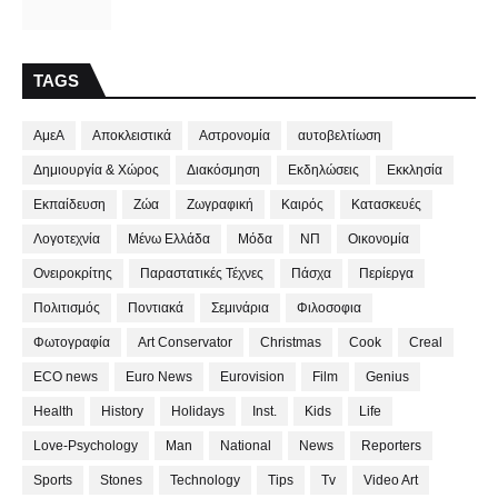
TAGS
ΑμεΑ
Αποκλειστικά
Αστρονομία
αυτοβελτίωση
Δημιουργία & Χώρος
Διακόσμηση
Εκδηλώσεις
Εκκλησία
Εκπαίδευση
Ζώα
Ζωγραφική
Καιρός
Κατασκευές
Λογοτεχνία
Μένω Ελλάδα
Μόδα
ΝΠ
Οικονομία
Ονειροκρίτης
Παραστατικές Τέχνες
Πάσχα
Περίεργα
Πολιτισμός
Ποντιακά
Σεμινάρια
Φιλοσοφια
Φωτογραφία
Art Conservator
Christmas
Cook
Creal
ECO news
Euro News
Eurovision
Film
Genius
Health
History
Holidays
Inst.
Kids
Life
Love-Psychology
Man
National
News
Reporters
Sports
Stones
Technology
Tips
Tv
Video Art