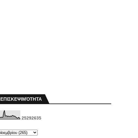
ΕΠΙΣΚΕΨΙΜΌΤΗΤΑ
2
5
2
9
2
6
3
5