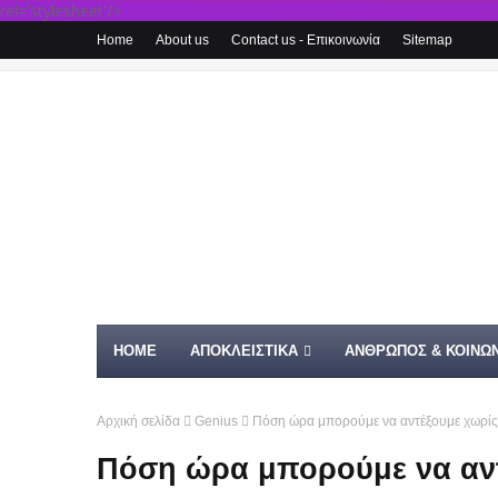
rel='stylesheet'/>
Home
About us
Contact us - Επικοινωνία
Sitemap
HOME
ΑΠΟΚΛΕΙΣΤΙΚΑ
ΑΝΘΡΩΠΟΣ & ΚΟΙΝΩΝ
Αρχική σελίδα
Genius
Πόση ώρα μπορούμε να αντέξουμε χωρίς
Πόση ώρα μπορούμε να αν