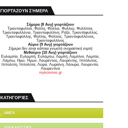
ΓΙΟΡΤΆΖΟΥΝ ΣΉΜΕΡΑ
Σήμερα (8 Αυγ) γιορτάζουν
Τριανταφυλλιά, Φύλλη, Φύλλια, Φυλλιώ, Φυλλίτσα,
Τριανταφυλλένια, Τριανταφυλλίνη, Ρόζα, Τριαντάφυλλος,
Τριανταφύλλης, Φύλλης, Φύλλιος, Τριανταφυλλένιος,
Τριανταφυλλίνος
Αύριο (9 Αυγ) γιορτάζουν
Σήμερα δεν είναι κάποια γνωστή ονομαστική εορτή
Μεθαύριο (10 Αυγ) γιορτάζουν
Ευλαμπία, Ευλαμπή, Ευλάμπω, Λαμπή, Λαμπίνα, Λαμπία,
Λάμπω, Ηρώ, Ήρων, Λαυρέντιος, Λαυρέντης, Ιππόλυτος,
Ιππολύτη, Ιππολύτα, Λώρα, Λωραίνη, Λάουρα, Λαυρεντία,
Λαυρεντίνα
mykosmos.gr
ΚΑΤΗΓΟΡΊΕΣ
ΑΜΕΑ
ΑΠΟΚΛΕΙΣΤΙΚΆ