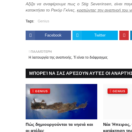
Αξίζει να αναφέρουμε πως ο Stig Severinsen, είναι πα
κατακτήσει το Ρεκόρ Γκίνες,
κρατώντας την αναπνοή του γι
Tags:
Genius
Facebook
Twitter
ΠΑΛΑΙΌΤΕΡΗ
Η λειτουργία της αναπνοής. Τί είναι το διάφραγμα;
ΜΠΟΡΕΊ ΝΑ ΣΑΣ ΑΡΈΣΟΥΝ ΑΥΤΈΣ ΟΙ ΑΝΑΡΤΉΣ
GENIUS
GENIUS
Πώς δημιουργούνται τα νησιά και
Νέα Ήπειρος, 
οι ατόλες
κατάκτηση της