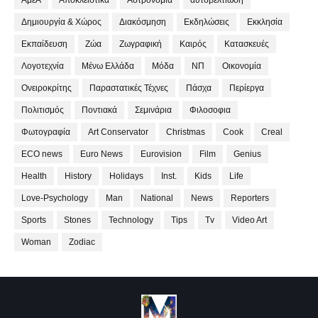
ΑμεΑ
Αποκλειστικά
Αστρονομία
αυτοβελτίωση
Δημιουργία & Χώρος
Διακόσμηση
Εκδηλώσεις
Εκκλησία
Εκπαίδευση
Ζώα
Ζωγραφική
Καιρός
Κατασκευές
Λογοτεχνία
Μένω Ελλάδα
Μόδα
ΝΠ
Οικονομία
Ονειροκρίτης
Παραστατικές Τέχνες
Πάσχα
Περίεργα
Πολιτισμός
Ποντιακά
Σεμινάρια
Φιλοσοφια
Φωτογραφία
Art Conservator
Christmas
Cook
Creal
ECO news
Euro News
Eurovision
Film
Genius
Health
History
Holidays
Inst.
Kids
Life
Love-Psychology
Man
National
News
Reporters
Sports
Stones
Technology
Tips
Tv
Video Art
Woman
Zodiac