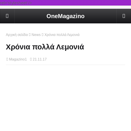
rel='stylesheet'/>
OneMagazino
Αρχική σελίδα
News
Χρόνια πολλά Λεμονιά
Χρόνια πολλά Λεμονιά
Magazino1
21.11.17