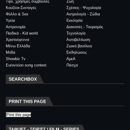
Tips, χρήσιμες συμβουλές
Ζωή
Κουζίνα-Συνταγές
Σχέσεις - Ψυχολογία
Φύλλο & Sex
Αστρολογία - Ζώδια
Υγεία
Εκκλησία
Αστρονομία
Διακοπές - Τουρισμός
Παιδικά - Kid world
Τεχνολογία
Χριστούγεννα
Αυτοβελτίωση
Μένω Ελλάδα
Ζωικό βασίλειο
Μόδα
Εκδηλώσεις
Showbiz Tv
ΑμεΑ
Eurovision song contest
Πάσχα
SEARCHBOX
PRINT THIS PAGE
Print this page
ΤΑΙΝΊΕΣ - ΣΕΙΡΈΣ | FILM - SERIES