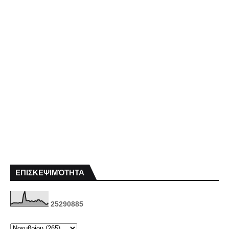
ΕΠΙΣΚΕΨΙΜΌΤΗΤΑ
2
5
2
9
0
8
8
5