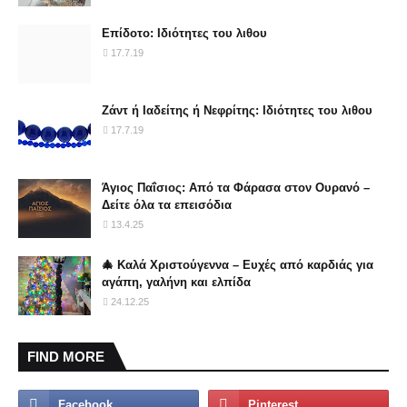
Επίδοτο: Ιδιότητες του λιθου
17.7.19
Ζάντ ή Ιαδείτης ή Νεφρίτης: Ιδιότητες του λιθου
17.7.19
Άγιος Παΐσιος: Από τα Φάρασα στον Ουρανό –
Δείτε όλα τα επεισόδια
13.4.25
🎄 Καλά Χριστούγεννα – Ευχές από καρδιάς για
αγάπη, γαλήνη και ελπίδα
24.12.25
FIND MORE