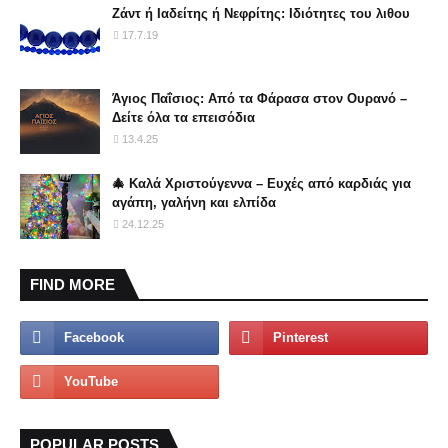
Ζάντ ή Ιαδείτης ή Νεφρίτης: Ιδιότητες του λιθου
17.7.19
Άγιος Παΐσιος: Από τα Φάρασα στον Ουρανό –
Δείτε όλα τα επεισόδια
13.4.25
🎄 Καλά Χριστούγεννα – Ευχές από καρδιάς για
αγάπη, γαλήνη και ελπίδα
24.12.25
FIND MORE
POPULAR POSTS