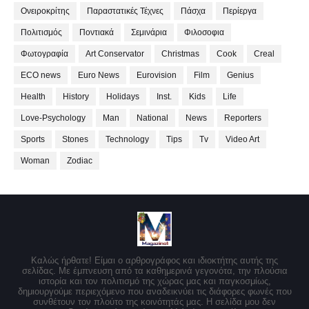
Ονειροκρίτης
Παραστατικές Τέχνες
Πάσχα
Περίεργα
Πολιτισμός
Ποντιακά
Σεμινάρια
Φιλοσοφια
Φωτογραφία
Art Conservator
Christmas
Cook
Creal
ECO news
Euro News
Eurovision
Film
Genius
Health
History
Holidays
Inst.
Kids
Life
Love-Psychology
Man
National
News
Reporters
Sports
Stones
Technology
Tips
Tv
Video Art
Woman
Zodiac
Καλώς ήρθατε! Είμαι ο αρθρογράφος και ιδιοκτήτης αυτής της
σελίδας. Με έμπνευση από τα καθημερινά γεγονότα, την πλούσια
ιστορία και τον πολιτισμό της χώρας μας και παγκοσμίως,
δημιουργούμε περιεχόμενο που αναδεικνύει τις διάφορες φωνές που
συνθέτουν τον πλούτο της κοινότητάς μας. Η σελίδα μου δεν