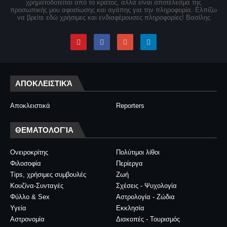
χρηματοδοτείται από το κράτος, αλλά είναι αποτέλεσμα της
προσωπικής μου αφοσίωσης και αγάπης για την πληροφορία. Ελπίζω
να βρείτε εδώ χρήσιμες και ενδιαφέρουσες πληροφορίες! Βασίλης
ΑΠΟΚΛΕΙΣΤΙΚΆ
Αποκλειστικά
Reporters
ΘΕΜΑΤΟΛΟΓΊΑ
Ονειροκρίτης
Πολύτιμοι λίθοι
Φιλοσοφία
Περίεργα
Tips, χρήσιμες συμβουλές
Ζωή
Κουζίνα-Συνταγές
Σχέσεις - Ψυχολογία
Φύλλο & Sex
Αστρολογία - Ζώδια
Υγεία
Εκκλησία
Αστρονομία
Διακοπές - Τουρισμός