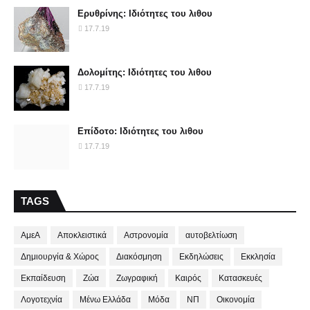
Ερυθρίνης: Ιδιότητες του λιθου
17.7.19
Δολομίτης: Ιδιότητες του λιθου
17.7.19
Επίδοτο: Ιδιότητες του λιθου
17.7.19
TAGS
ΑμεΑ
Αποκλειστικά
Αστρονομία
αυτοβελτίωση
Δημιουργία & Χώρος
Διακόσμηση
Εκδηλώσεις
Εκκλησία
Εκπαίδευση
Ζώα
Ζωγραφική
Καιρός
Κατασκευές
Λογοτεχνία
Μένω Ελλάδα
Μόδα
ΝΠ
Οικονομία