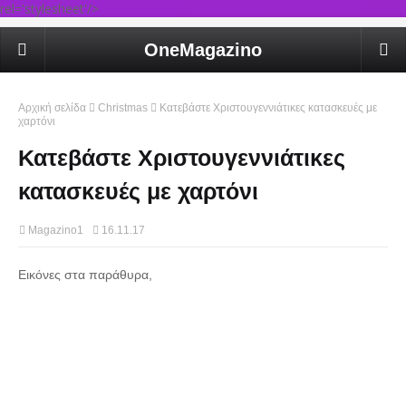
rel='stylesheet'/>
OneMagazino
Αρχική σελίδα
Christmas
Κατεβάστε Χριστουγεννιάτικες κατασκευές με
χαρτόνι
Κατεβάστε Χριστουγεννιάτικες
κατασκευές με χαρτόνι
Magazino1
16.11.17
Εικόνες στα παράθυρα,