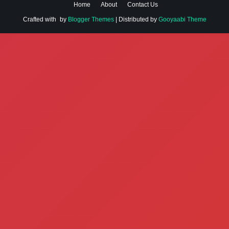
Home
About
Contact Us
Crafted with
by
Blogger Themes
| Distributed by
Gooyaabi Theme