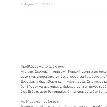
Magazino1
4.11.17
Προβλέψεις για το ζώδιο σας
Αγαπητέ Σκορπιέ, η σημερινή Κυριακή αναμένεται αρκετ
αυτό είναι απαραίτητο να βρεις χρόνο για ξεκούραση, σ
Ευνοείται η διασκέδαση και η καλή παρέα. Σε οικονομι
βοηθήσουν να ανακάμψεις, βρίσκοντας νέες πηγές εσόδω
έχει. Βέβαια, αυτό δεν σημαίνει ότι τα πράγματα δεν θα π
Αισθηματικές προβλέψεις
Μπορείς να κάτσεις με τον σύντροφο σου και να μιλήσε