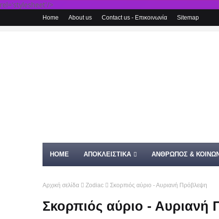
rel='stylesheet'/>
Home
About us
Contact us - Επικοινωνία
Sitemap
HOME
ΑΠΟΚΛΕΙΣΤΙΚΑ
ΑΝΘΡΩΠΟΣ & ΚΟΙΝΩΝ
Αρχική σελίδα
Zodiac
Σκορπιός αύριο - Αυριανή Πρόβλεψη
Σκορπιός αύριο - Αυριανή