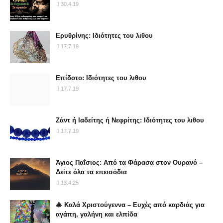
30.4.19
Ερυθρίνης: Ιδιότητες του λιθου
17.7.19
Επίδοτο: Ιδιότητες του λιθου
17.7.19
Ζάντ ή Ιαδείτης ή Νεφρίτης: Ιδιότητες του λιθου
17.7.19
Άγιος Παΐσιος: Από τα Φάρασα στον Ουρανό –
Δείτε όλα τα επεισόδια
13.4.25
🎄 Καλά Χριστούγεννα – Ευχές από καρδιάς για
αγάπη, γαλήνη και ελπίδα