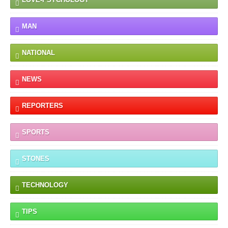
MAN
NATIONAL
NEWS
REPORTERS
SPORTS
STONES
TECHNOLOGY
TIPS