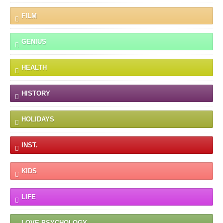
FILM
GENIUS
HEALTH
HISTORY
HOLIDAYS
INST.
KIDS
LIFE
LOVE-PSYCHOLOGY