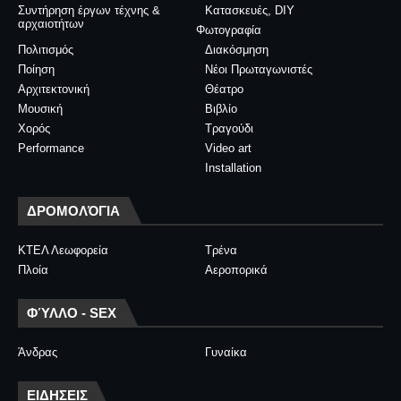
Συντήρηση έργων τέχνης &
Κατασκευές, DIY
αρχαιοτήτων
Φωτογραφία
Πολιτισμός
Διακόσμηση
Ποίηση
Νέοι Πρωταγωνιστές
Αρχιτεκτονική
Θέατρο
Μουσική
Βιβλίο
Χορός
Τραγούδι
Performance
Video art
Installation
ΔΡΟΜΟΛΌΓΙΑ
ΚΤΕΛ Λεωφορεία
Τρένα
Πλοία
Αεροπορικά
ΦΎΛΛΟ - SEX
Άνδρας
Γυναίκα
ΕΙΔΗΣΕΙΣ