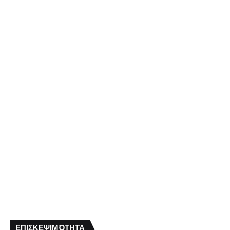
ΕΠΙΣΚΕΨΙΜΌΤΗΤΑ