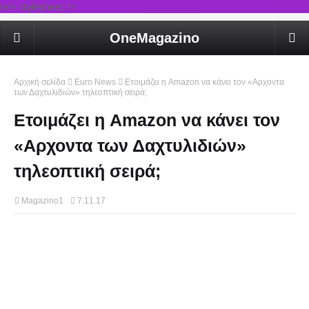
rel='stylesheet'/>
OneMagazino
Αρχική σελίδα
Euro News
Ετοιμάζει η Amazon να κάνει τον «Αρχοντα
των Δαχτυλιδιών» τηλεοπτική σειρά;
Ετοιμάζει η Amazon να κάνει τον
«Αρχοντα των Δαχτυλιδιών»
τηλεοπτική σειρά;
Magazino1
7.11.17