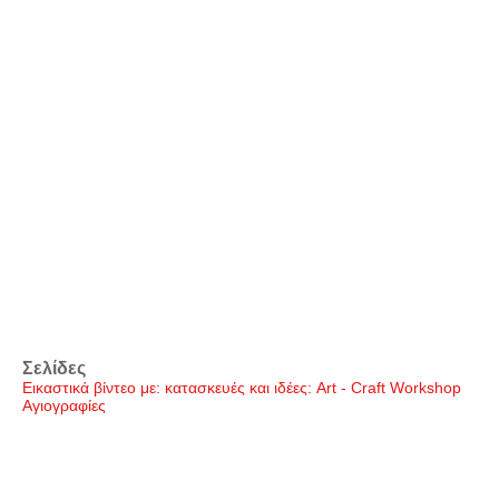
Σελίδες
Εικαστικά βίντεο με: κατασκευές και ιδέες: Art - Craft Workshop
Αγιογραφίες