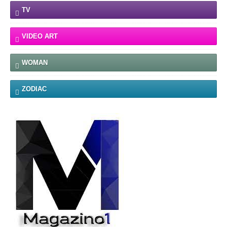
TV
VIDEO ART
WOMAN
ZODIAC