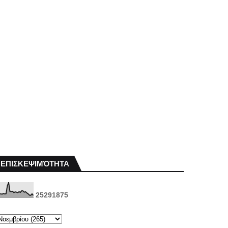
ΕΠΙΣΚΕΨΙΜΌΤΗΤΑ
2
5
2
9
1
8
7
5