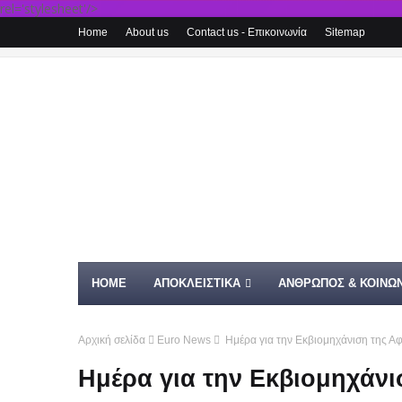
rel='stylesheet'/>
Home
About us
Contact us - Επικοινωνία
Sitemap
HOME
ΑΠΟΚΛΕΙΣΤΙΚΑ
ΑΝΘΡΩΠΟΣ & ΚΟΙΝΩΝ
Αρχική σελίδα
Euro News
Ημέρα για την Εκβιομηχάνιση της Α
Ημέρα για την Εκβιομηχάνι