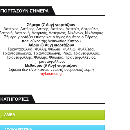
ΓΙΟΡΤΆΖΟΥΝ ΣΉΜΕΡΑ
Σήμερα (7 Αυγ) γιορτάζουν
Αστέριος, Αστέρης, Αστρης, Αστέρω, Αστερία, Αστρούλα,
Αστρινή, Αστερινή, Αστρινός, Αστερινός, Νικάνωρ, Νικάνορας
Σήμερα γιορτάζει επίσης και ο Άγιος Δομέτιος ο Πέρσης,
πολυούχος της Λευκωσίας Κύπρου
Αύριο (8 Αυγ) γιορτάζουν
Τριανταφυλλιά, Φύλλη, Φύλλια, Φυλλιώ, Φυλλίτσα,
Τριανταφυλλένια, Τριανταφυλλίνη, Ρόζα, Τριαντάφυλλος,
Τριανταφύλλης, Φύλλης, Φύλλιος, Τριανταφυλλένιος,
Τριανταφυλλίνος
Μεθαύριο (9 Αυγ) γιορτάζουν
Σήμερα δεν είναι κάποια γνωστή ονομαστική εορτή
mykosmos.gr
ΚΑΤΗΓΟΡΊΕΣ
ΑΜΕΑ
ΑΠΟΚΛΕΙΣΤΙΚΆ