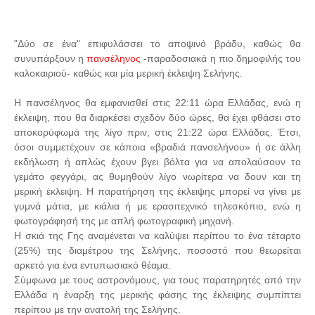
"Δύο σε ένα" επιφυλάσσει το αποψινό βράδυ, καθώς θα
συνυπάρξουν η
πανσέληνος
-παραδοσιακά η πιο δημοφιλής του
καλοκαιριού- καθώς και μία μερική έκλειψη Σελήνης.
H πανσέληνος θα εμφανισθεί στις 22:11 ώρα Ελλάδας, ενώ η
έκλειψη, που θα διαρκέσει σχεδόν δύο ώρες, θα έχει φθάσει στο
αποκορύφωμά της λίγο πριν, στις 21:22 ώρα Ελλάδας. Έτσι,
όσοι συμμετέχουν σε κάποια «βραδιά πανσελήνου» ή σε άλλη
εκδήλωση ή απλώς έχουν βγει βόλτα για να απολαύσουν το
γεμάτο φεγγάρι, ας θυμηθούν λίγο νωρίτερα να δουν και τη
μερική έκλειψη. Η παρατήρηση της έκλειψης μπορεί να γίνει με
γυμνά μάτια, με κιάλια ή με ερασιτεχνικό τηλεσκόπιο, ενώ η
φωτογράφησή της με απλή φωτογραφική μηχανή.
Η σκιά της Γης αναμένεται να καλύψει περίπου το ένα τέταρτο
(25%) της διαμέτρου της Σελήνης, ποσοστό που θεωρείται
αρκετό για ένα εντυπωσιακό θέαμα.
Σύμφωνα με τους αστρονόμους, για τους παρατηρητές από την
Ελλάδα η έναρξη της μερικής φάσης της έκλειψης συμπίπτει
περίπου με την ανατολή της Σελήνης.