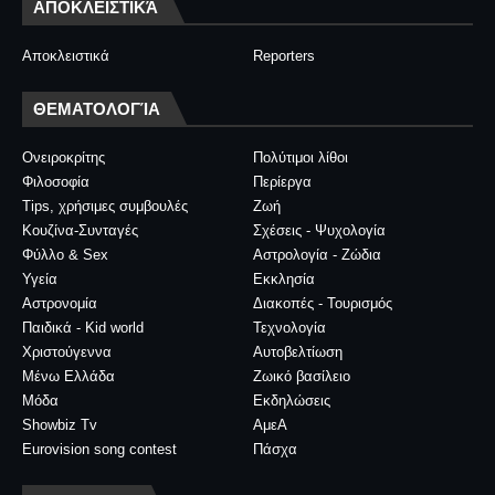
ΑΠΟΚΛΕΙΣΤΙΚΆ
Αποκλειστικά
Reporters
ΘΕΜΑΤΟΛΟΓΊΑ
Ονειροκρίτης
Πολύτιμοι λίθοι
Φιλοσοφία
Περίεργα
Tips, χρήσιμες συμβουλές
Ζωή
Κουζίνα-Συνταγές
Σχέσεις - Ψυχολογία
Φύλλο & Sex
Αστρολογία - Ζώδια
Υγεία
Εκκλησία
Αστρονομία
Διακοπές - Τουρισμός
Παιδικά - Kid world
Τεχνολογία
Χριστούγεννα
Αυτοβελτίωση
Μένω Ελλάδα
Ζωικό βασίλειο
Μόδα
Εκδηλώσεις
Showbiz Tv
ΑμεΑ
Eurovision song contest
Πάσχα