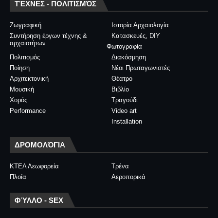
ΤΈΧΝΕΣ - ΠΟΛΙΤΙΣΜΌΣ
Ζωγραφική
Ιστορία Αρχαιολογία
Συντήρηση έργων τέχνης &
Κατασκευές, DIY
αρχαιοτήτων
Φωτογραφία
Πολιτισμός
Διακόσμηση
Ποίηση
Νέοι Πρωταγωνιστές
Αρχιτεκτονική
Θέατρο
Μουσική
Βιβλίο
Χορός
Τραγούδι
Performance
Video art
Installation
ΔΡΟΜΟΛΌΓΙΑ
ΚΤΕΛ Λεωφορεία
Τρένα
Πλοία
Αεροπορικά
ΦΎΛΛΟ - SEX