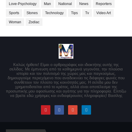
Love-Psychology
Man
National
News
Reporters
Sports
Stones
Technology
Tips
Tv
Video Art
Woman
Zodiac
Καλώς ήρθατε! Είμαι ο αρθρογράφος και ιδιοκτήτης αυτής της
σελίδας. Με έμπνευση από τα καθημερινά γεγονότα, την πλούσια
ιστορία και τον πολιτισμό της χώρας μας και παγκοσμίως,
δημιουργούμε περιεχόμενο που αναδεικνύει τις διάφορες φωνές που
συνθέτουν τον πλούτο της κοινότητάς μας. Η σελίδα μου δεν
χρηματοδοτείται από το κράτος, αλλά είναι αποτέλεσμα της
προσωπικής μου αφοσίωσης και αγάπης για την πληροφορία. Ελπίζω
να βρείτε εδώ χρήσιμες και ενδιαφέρουσες πληροφορίες! Βασίλης