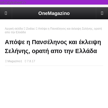
rel='stylesheet'/>
OneMagazino
Αρχική σελίδα
Zodiac
Απόψε η Πανσέληνος και έκλειψη Σελήνης, ορατή
απο την Ελλάδα
Απόψε η Πανσέληνος και έκλειψη
Σελήνης, ορατή απο την Ελλάδα
Magazino1
7.8.17