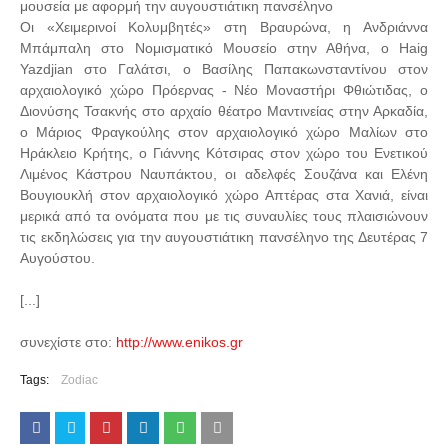
μουσεία με αφορμή την αυγουστιάτικη πανσέληνο
Οι «Χειμερινοί Κολυμβητές» στη Βραυρώνα, η Ανδριάννα
Μπάμπαλη στο Νομισματικό Μουσείο στην Αθήνα, ο Haig
Yazdjian στο Γαλάτσι, ο Βασίλης Παπακωνσταντίνου στον
αρχαιολογικό χώρο Πρόερνας - Νέο Μοναστήρι Φθιώτιδας, ο
Διονύσης Τσακνής στο αρχαίο θέατρο Μαντινείας στην Αρκαδία,
ο Μάριος Φραγκούλης στον αρχαιολογικό χώρο Μαλίων στο
Ηράκλειο Κρήτης, ο Γιάννης Κότσιρας στον χώρο του Ενετικού
Λιμένος Κάστρου Ναυπάκτου, οι αδελφές Σουζάνα και Ελένη
Βουγιουκλή στον αρχαιολογικό χώρο Απτέρας στα Χανιά, είναι
μερικά από τα ονόματα που με τις συναυλίες τους πλαισιώνουν
τις εκδηλώσεις για την αυγουστιάτικη πανσέληνο της Δευτέρας 7
Αυγούστου.
[...]
συνεχίστε στο:
http://www.enikos.gr
Tags:
Zodiac