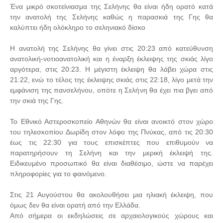
Ένα μικρό σκοτείνιασμα της Σελήνης θα είναι ήδη ορατό κατά
την ανατολή της Σελήνης καθώς η παρασκιά της Γης θα
καλύπτει ήδη ολόκληρο το σεληνιακό δίσκο
Η ανατολή της Σελήνης θα γίνει στις 20:23 από κατεύθυνση
ανατολική-νοτιοανατολική και η έναρξη έκλειψης της σκιάς λίγο
αργότερα, στις 20:23. Η μέγιστη έκλειψη θα λάβει χώρα στις
21:22, ενώ το τέλος της έκλειψης σκιάς στις 22:18, λίγο μετά την
εμφάνιση της πανσελήνου, οπότε η Σελήνη θα έχει πια βγει από
την σκιά της Γης.
Το Εθνικό Αστεροσκοπείο Αθηνών θα είναι ανοικτό στον χώρο
του τηλεσκοπίου Δωρίδη στον λόφο της Πνύκας, από τις 20:30
έως τις 22:30 για τους επισκέπτες που επιθυμούν να
παρατηρήσουν τη Σελήνη και την μερική έκλειψή της.
Ειδικευμένο προσωπικό θα είναι διαθέσιμο, ώστε να παρέχει
πληροφορίες για το φαινόμενο.
Στις 21 Αυγούστου θα ακολουθήσει μια ηλιακή έκλειψη, που
όμως δεν θα είναι ορατή από την Ελλάδα.
Από σήμερα οι εκδηλώσεις σε αρχαιολογικούς χώρους και