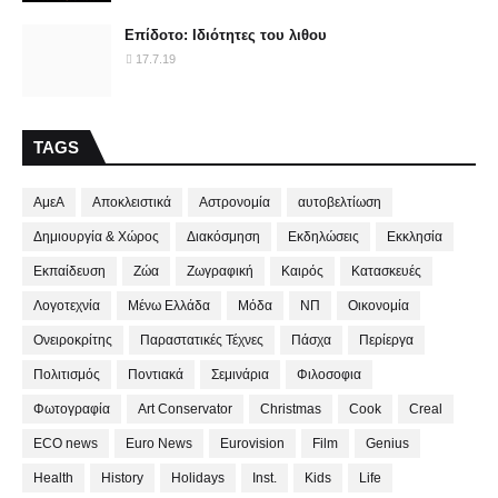
Επίδοτο: Ιδιότητες του λιθου
17.7.19
TAGS
ΑμεΑ
Αποκλειστικά
Αστρονομία
αυτοβελτίωση
Δημιουργία & Χώρος
Διακόσμηση
Εκδηλώσεις
Εκκλησία
Εκπαίδευση
Ζώα
Ζωγραφική
Καιρός
Κατασκευές
Λογοτεχνία
Μένω Ελλάδα
Μόδα
ΝΠ
Οικονομία
Ονειροκρίτης
Παραστατικές Τέχνες
Πάσχα
Περίεργα
Πολιτισμός
Ποντιακά
Σεμινάρια
Φιλοσοφια
Φωτογραφία
Art Conservator
Christmas
Cook
Creal
ECO news
Euro News
Eurovision
Film
Genius
Health
History
Holidays
Inst.
Kids
Life