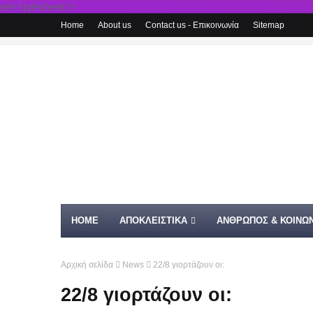
rel='stylesheet'/>
Home
About us
Contact us - Επικοινωνία
Sitemap
HOME
ΑΠΟΚΛΕΙΣΤΙΚΑ
ΑΝΘΡΩΠΟΣ & ΚΟΙΝΩΝ
Αρχική σελίδα
News
22/8 γιορτάζουν οι:
22/8 γιορτάζουν οι: