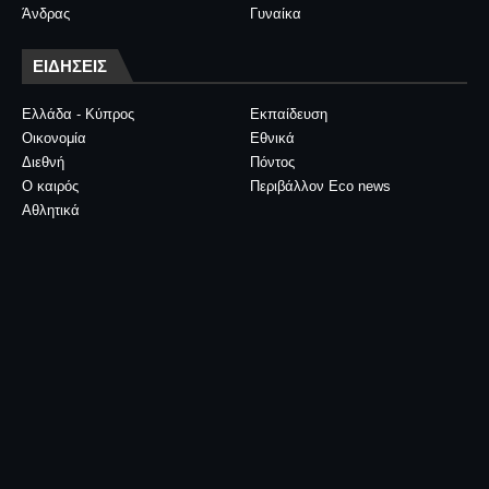
Άνδρας
Γυναίκα
ΕΙΔΗΣΕΙΣ
Ελλάδα - Κύπρος
Εκπαίδευση
Οικονομία
Εθνικά
Διεθνή
Πόντος
Ο καιρός
Περιβάλλον Eco news
Αθλητικά