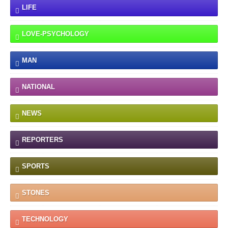
LIFE
LOVE-PSYCHOLOGY
MAN
NATIONAL
NEWS
REPORTERS
SPORTS
STONES
TECHNOLOGY