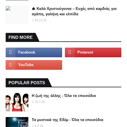
🎄 Καλά Χριστούγεννα – Ευχές από καρδιάς για
αγάπη, γαλήνη και ελπίδα
24.12.25
FIND MORE
POPULAR POSTS
Η ζωή της άλλης - Όλα τα επεισόδια
10.7.15
Τα μυστικά της Εδέμ - Όλα τα επεισόδια
4.7.15