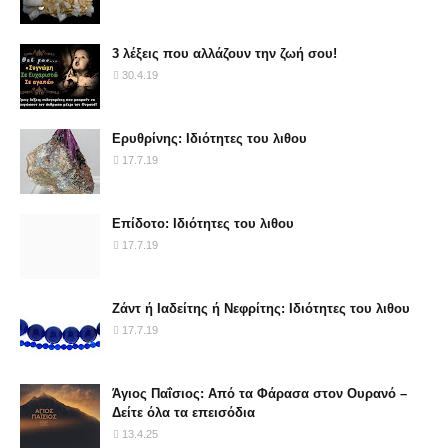
3 λέξεις που αλλάζουν την ζωή σου!
30.4.19
Ερυθρίνης: Ιδιότητες του λιθου
17.7.19
Επίδοτο: Ιδιότητες του λιθου
17.7.19
Ζάντ ή Ιαδείτης ή Νεφρίτης: Ιδιότητες του λιθου
17.7.19
Άγιος Παΐσιος: Από τα Φάρασα στον Ουρανό –
Δείτε όλα τα επεισόδια
13.4.25