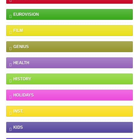
EUROVISION
FILM
GENIUS
HEALTH
HISTORY
HOLIDAYS
INST.
KIDS