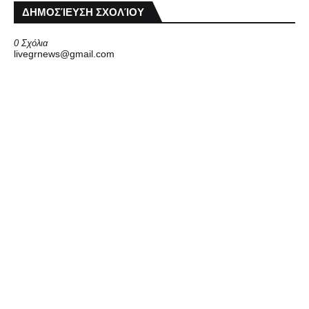
ΔΗΜΟΣΊΕΥΣΗ ΣΧΟΛΊΟΥ
0 Σχόλια
livegrnews@gmail.com