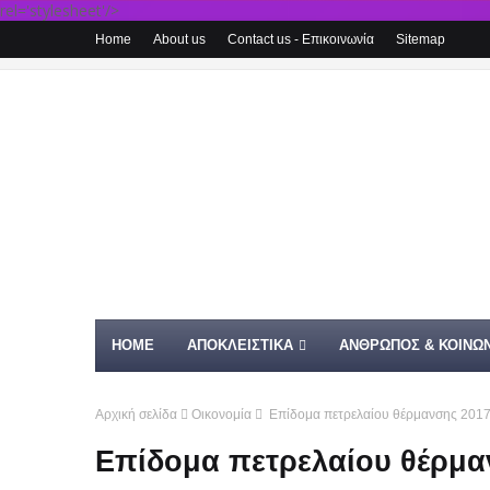
rel='stylesheet'/>
Home
About us
Contact us - Επικοινωνία
Sitemap
HOME
ΑΠΟΚΛΕΙΣΤΙΚΑ
ΑΝΘΡΩΠΟΣ & ΚΟΙΝΩΝ
Αρχική σελίδα
Οικονομία
Επίδομα πετρελαίου θέρμανσης 2017:
Επίδομα πετρελαίου θέρμαν