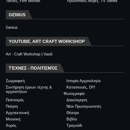
Ταινίες, Film Movies
Τηλεοπτικές σειρές, TV Series
GENIUS
Genius
YOUTUBE, ART CRAFT WORKSHOP
Art - Craft Workshop | Vasili
ΤΈΧΝΕΣ - ΠΟΛΙΤΙΣΜΌΣ
Ζωγραφική
Ιστορία Αρχαιολογία
Συντήρηση έργων τέχνης &
Κατασκευές, DIY
αρχαιοτήτων
Φωτογραφία
Πολιτισμός
Διακόσμηση
Ποίηση
Νέοι Πρωταγωνιστές
Αρχιτεκτονική
Θέατρο
Μουσική
Βιβλίο
Χορός
Τραγούδι