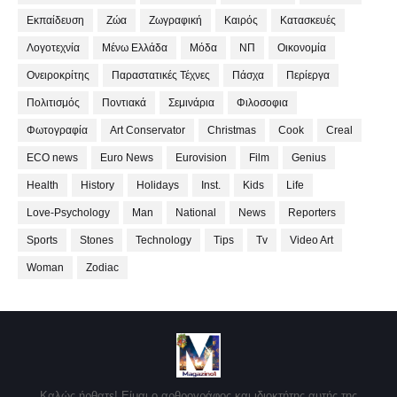
Εκπαίδευση
Ζώα
Ζωγραφική
Καιρός
Κατασκευές
Λογοτεχνία
Μένω Ελλάδα
Μόδα
ΝΠ
Οικονομία
Ονειροκρίτης
Παραστατικές Τέχνες
Πάσχα
Περίεργα
Πολιτισμός
Ποντιακά
Σεμινάρια
Φιλοσοφια
Φωτογραφία
Art Conservator
Christmas
Cook
Creal
ECO news
Euro News
Eurovision
Film
Genius
Health
History
Holidays
Inst.
Kids
Life
Love-Psychology
Man
National
News
Reporters
Sports
Stones
Technology
Tips
Tv
Video Art
Woman
Zodiac
Καλώς ήρθατε! Είμαι ο αρθρογράφος και ιδιοκτήτης αυτής της