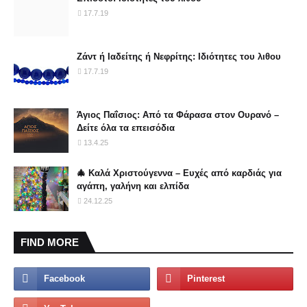
17.7.19
Ζάντ ή Ιαδείτης ή Νεφρίτης: Ιδιότητες του λιθου
17.7.19
Άγιος Παΐσιος: Από τα Φάρασα στον Ουρανό –
Δείτε όλα τα επεισόδια
13.4.25
🎄 Καλά Χριστούγεννα – Ευχές από καρδιάς για
αγάπη, γαλήνη και ελπίδα
24.12.25
FIND MORE