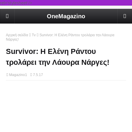
rel='stylesheet'/>
OneMagazino
Αρχική σελίδα
Tv
Survivor: Η Ελένη Ράντου τρολάρει την Λάουρα
Νάργες!
Survivor: Η Ελένη Ράντου
τρολάρει την Λάουρα Νάργες!
Magazino1
7.5.17