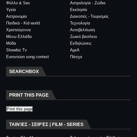
Φύλλο & Sex
Αστρολογία - Ζώδια
Υγεία
Εκκλησία
Αστρονομία
Διακοπές - Τουρισμός
Παιδικά - Kid world
Τεχνολογία
Χριστούγεννα
Αυτοβελτίωση
Μένω Ελλάδα
Ζωικό βασίλειο
Μόδα
Εκδηλώσεις
Showbiz Tv
ΑμεΑ
Eurovision song contest
Πάσχα
SEARCHBOX
PRINT THIS PAGE
Print this page
ΤΑΙΝΊΕΣ - ΣΕΙΡΈΣ | FILM - SERIES