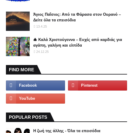
Άγιος Παΐσιος: Από τα Φάρασα στον Ουρανό –
Δείτε όλα τα επεισόδια
13.4.25
🎄 Καλά Χριστούγεννα – Ευχές από καρδιάς για
αγάπη, γαλήνη και ελπίδα
24.12.25
FIND MORE
POPULAR POSTS
Η ζωή της άλλης - Όλα τα επεισόδια