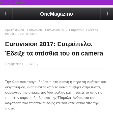
rel='stylesheet'/>
OneMagazino
Αρχική σελίδα
Eurovision
Eurovision 2017: Ευτράπελο. Έδειξε τα
οπίσθια του on camera
Eurovision 2017: Ευτράπελο.
Έδειξε τα οπίσθια του on camera
Magazino1
14.5.17
Την ώρα που τραγουδούσε η στη σκηνη η περσινή νικήτρια του
διαγωνισμού, ένας θεατής απο το κοινό ανεβηκε στην πίστα,
φορωντας την σημαια της Αυστραλίας και ... εδειξε τα οπισθια
του στην καμερα, δίπλα απο την Τζαμαλα. Ανθρωποι της
ασφαλειας τον επιασαν αμεσως και τον κατεβασαν απο την
πιστα.