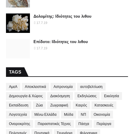
Δολομίτης: Ιδιότητες του λιθου
17.7.19
Επίδοτο: Ιδιότητες του λιθου
17.7.19
TAGS
ΑμεΑ
Αποκλειστικά
Αστρονομία
αυτοβελτίωση
Δημιουργία & Χώρος
Διακόσμηση
Εκδηλώσεις
Εκκλησία
Εκπαίδευση
Ζώα
Ζωγραφική
Καιρός
Κατασκευές
Λογοτεχνία
Μένω Ελλάδα
Μόδα
ΝΠ
Οικονομία
Ονειροκρίτης
Παραστατικές Τέχνες
Πάσχα
Περίεργα
Πολιτισμός
Ποντιακά
Σεμινάρια
Φιλοσοφια