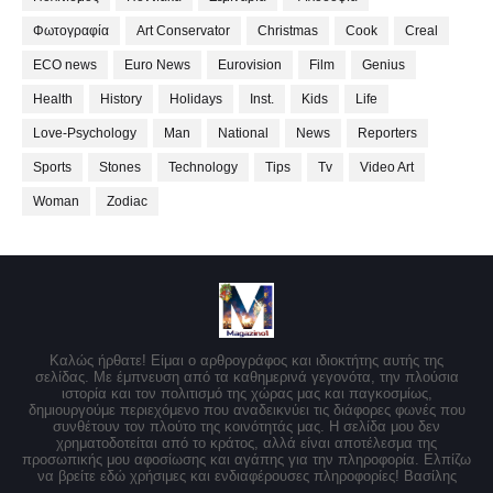
Φωτογραφία
Art Conservator
Christmas
Cook
Creal
ECO news
Euro News
Eurovision
Film
Genius
Health
History
Holidays
Inst.
Kids
Life
Love-Psychology
Man
National
News
Reporters
Sports
Stones
Technology
Tips
Tv
Video Art
Woman
Zodiac
Καλώς ήρθατε! Είμαι ο αρθρογράφος και ιδιοκτήτης αυτής της
σελίδας. Με έμπνευση από τα καθημερινά γεγονότα, την πλούσια
ιστορία και τον πολιτισμό της χώρας μας και παγκοσμίως,
δημιουργούμε περιεχόμενο που αναδεικνύει τις διάφορες φωνές που
συνθέτουν τον πλούτο της κοινότητάς μας. Η σελίδα μου δεν
χρηματοδοτείται από το κράτος, αλλά είναι αποτέλεσμα της
προσωπικής μου αφοσίωσης και αγάπης για την πληροφορία. Ελπίζω
να βρείτε εδώ χρήσιμες και ενδιαφέρουσες πληροφορίες! Βασίλης