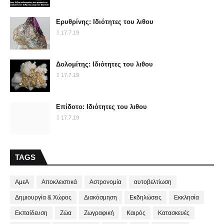
Ερυθρίνης: Ιδιότητες του λιθου
17.7.19
Δολομίτης: Ιδιότητες του λιθου
17.7.19
Επίδοτο: Ιδιότητες του λιθου
17.7.19
TAGS
ΑμεΑ
Αποκλειστικά
Αστρονομία
αυτοβελτίωση
Δημιουργία & Χώρος
Διακόσμηση
Εκδηλώσεις
Εκκλησία
Εκπαίδευση
Ζώα
Ζωγραφική
Καιρός
Κατασκευές