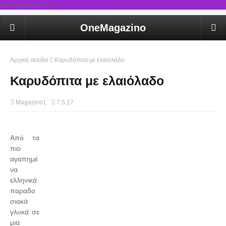
rel='stylesheet'/>
OneMagazino
Αρχική σελίδα
Καρυδόπιτα με ελαιόλαδο
Καρυδόπιτα με ελαιόλαδο
Magazino1
7.5.17
Από τα
πιο
αγαπημέ
να
ελληνικά
παραδο
σιακά
γλυκά σε
μια