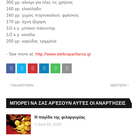
300 γρ. αλεύρι για όλες τις χρήσεις
160 γρ. ελαιόλαδο
160 γρ. χυμός πορτοκαλιού, φρέσκος
170 γρ. άχνη ζάχαρη
1/2 κ.γ. μπέικιν πάουντερ
1/2 κ.γ. κανέλα
200 γρ. καρύδια, τριμμένα
- See more at:
http://www.steliosparliaros.gr
ΠΑΛΑΙΌΤΕΡΗ
ΝΕΌΤΕΡΗ
ΜΠΟΡΕΊ ΝΑ ΣΑΣ ΑΡΈΣΟΥΝ ΑΥΤΈΣ ΟΙ ΑΝΑΡΤΉΣΕΙΣ
Η παγίδα της φιλαργυρίας
June 03, 2026