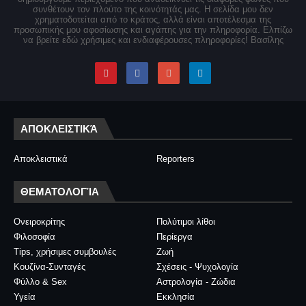
συνθέτουν τον πλούτο της κοινότητάς μας. Η σελίδα μου δεν
χρηματοδοτείται από το κράτος, αλλά είναι αποτέλεσμα της
προσωπικής μου αφοσίωσης και αγάπης για την πληροφορία. Ελπίζω
να βρείτε εδώ χρήσιμες και ενδιαφέρουσες πληροφορίες! Βασίλης
ΑΠΟΚΛΕΙΣΤΙΚΆ
Αποκλειστικά
Reporters
ΘΕΜΑΤΟΛΟΓΊΑ
Ονειροκρίτης
Πολύτιμοι λίθοι
Φιλοσοφία
Περίεργα
Tips, χρήσιμες συμβουλές
Ζωή
Κουζίνα-Συνταγές
Σχέσεις - Ψυχολογία
Φύλλο & Sex
Αστρολογία - Ζώδια
Υγεία
Εκκλησία