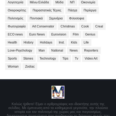
Λογοτεχνία
Μένω Ελλάδα
Μόδα
ΝΠ
Οικονομία
Ονειροκρίτης
Παραστατικές Τέχνες
Πάσχα
Περίεργα
Πολιτισμός
Ποντιακά
Σεμινάρια
Φιλοσοφια
Φωτογραφία
Art Conservator
Christmas
Cook
Creal
ECO news
Euro News
Eurovision
Film
Genius
Health
History
Holidays
Inst.
Kids
Life
Love-Psychology
Man
National
News
Reporters
Sports
Stones
Technology
Tips
Tv
Video Art
Woman
Zodiac
Καλώς ήρθατε! Είμαι ο αρθρογράφος και ιδιοκτήτης αυτής της
σελίδας. Με έμπνευση από τα καθημερινά γεγονότα, την πλούσια
ιστορία και τον πολιτισμό της χώρας μας και παγκοσμίως,
δημιουργούμε περιεχόμενο που αναδεικνύει τις διάφορες φωνές που