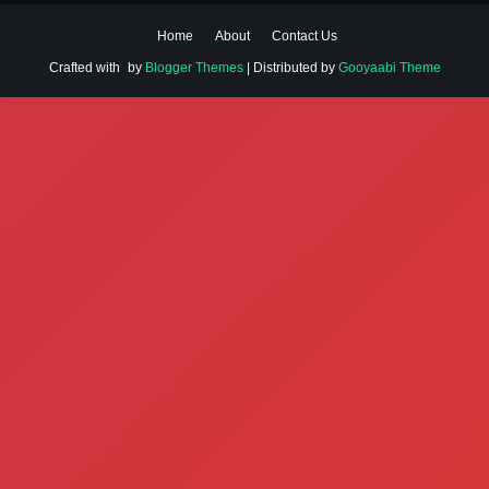
Home
About
Contact Us
Crafted with
by
Blogger Themes
| Distributed by
Gooyaabi Theme