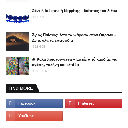
Ζάντ ή Ιαδείτης ή Νεφρίτης: Ιδιότητες του λιθου
17.7.19
Άγιος Παΐσιος: Από τα Φάρασα στον Ουρανό –
Δείτε όλα τα επεισόδια
13.4.25
🎄 Καλά Χριστούγεννα – Ευχές από καρδιάς για
αγάπη, γαλήνη και ελπίδα
24.12.25
FIND MORE