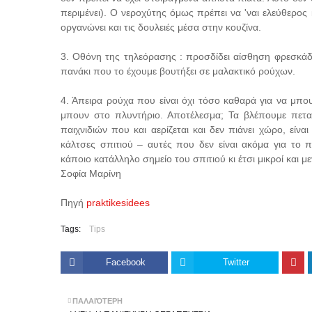
περιμένει). Ο νεροχύτης όμως πρέπει να 'ναι ελεύθερο
οργανώνει και τις δουλειές μέσα στην κουζίνα.
3. Οθόνη της τηλεόρασης : προσδίδει αίσθηση φρεσκάδ
πανάκι που το έχουμε βουτήξει σε μαλακτικό ρούχων.
4. Άπειρα ρούχα που είναι όχι τόσο καθαρά για να μπο
μπουν στο πλυντήριο. Αποτέλεσμα; Τα βλέπουμε πετα
παιχνιδιών που και αερίζεται και δεν πιάνει χώρο, είναι 
κάλτσες σπιτιού – αυτές που δεν είναι ακόμα για το π
κάποιο κατάλληλο σημείο του σπιτιού κι έτσι μικροί και μ
Σοφία Μαρίνη
Πηγή
praktikesidees
Tags:
Tips
Facebook
Twitter
ΠΑΛΑΙΌΤΕΡΗ