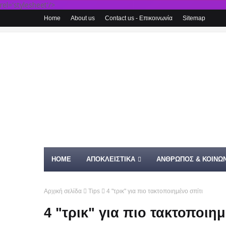
rel='stylesheet'/>
Home
About us
Contact us - Επικοινωνία
Sitemap
HOME
ΑΠΟΚΛΕΙΣΤΙΚΑ
ΑΝΘΡΩΠΟΣ & ΚΟΙΝΩΝ
Αρχική σελίδα
Tips
4 "τρικ" για πιο τακτοποιημένο σπίτι
4 "τρικ" για πιο τακτοποιημ