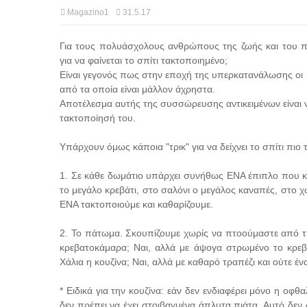
Magazino1
31.5.17
Για τους πολυάσχολους ανθρώπους της ζωής και του π
για να φαίνεται το σπίτι τακτοποιημένο;
Είναι γεγονός πως στην εποχή της υπερκατανάλωσης οι 
από τα οποία είναι μάλλον άχρηστα.
Αποτέλεσμα αυτής της συσσώρευσης αντικειμένων είναι ν
τακτοποίησή του.
Υπάρχουν όμως κάποια "τρικ" για να δείχνει το σπίτι πιο
1. Σε κάθε δωμάτιο υπάρχει συνήθως ΕΝΑ έπιπλο που κα
το μεγάλο κρεβάτι, στο σαλόνι ο μεγάλος καναπές, στο χω
ΕΝΑ τακτοποιούμε και καθαρίζουμε.
2. Το πάτωμα. Σκουπίζουμε χωρίς να πτοούμαστε από τ
κρεβατοκάμαρα; Ναι, αλλά με άψογα στρωμένο το κρεβά
Χάλια η κουζίνα; Ναι, αλλά με καθαρό τραπέζι και ούτε έ
* Ειδικά για την κουζίνα: εάν δεν ενδιαφέρει μόνο η 
δεν πρέπει να έχει στοιβαγμένα άπλυτα πιάτα. Αυτό δεν