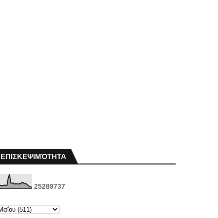
ΕΠΙΣΚΕΨΙΜΌΤΗΤΑ
2
5
2
8
9
7
3
7