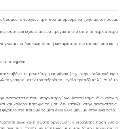
ολιτισμού, υπάρχουν τρικ που μπορούμε να χρησιμοποιήσουμε
περισσότεροι έχουμε άπειρα πράγματα στο σπίτι τα περισσότερα
α γίνεται πιο δύσκολη τόσο η καθαριότητα του σπιτιού όσο και η
 τακτοποιημένο:
ταλαμβάνει τη μεγαλύτερη επιφάνεια (π.χ. στην κρεβατοκάμαρα
λ το γραφείο, στην τραπεζαρία το μεγάλο τραπέζι κτ.λ.). Αυτό το
ην ακαταστασία που υπάρχει τριγύρω. Αποτέλεσμα: άνω κάτω η
τι και καθαρό πάτωμα το μάτι δεν εστιάζει στην ακαταστασία.
να ψίχουλο στο πάτωμα το μάτι δίνει άλλο μήνυμα στον εγκέφαλο.
οφθαλμαπάτη αλλά και η σωστή οργάνωση, ο νεροχύτης πάση θυσία
 σημαίνει πως πρέπει να τα πλύνουμε άμεσα (αυτό μπορεί και να