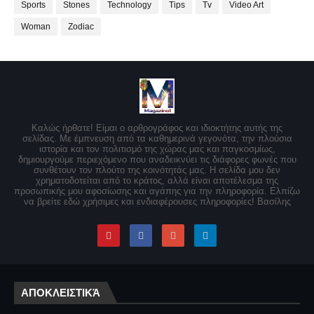
Sports
Stones
Technology
Tips
Tv
Video Art
Woman
Zodiac
Καλώς ήρθατε! Είμαι ο αρθρογράφος και ιδιοκτήτης αυτής της
σελίδας. Με έμπνευση από τα καθημερινά γεγονότα, την πλούσια
ιστορία και τον πολιτισμό της χώρας μας και παγκοσμίως,
δημιουργούμε περιεχόμενο που αναδεικνύει τις διάφορες φωνές που
συνθέτουν τον πλούτο της κοινότητάς μας. Η σελίδα μου δεν
χρηματοδοτείται από το κράτος, αλλά είναι αποτέλεσμα της
προσωπικής μου αφοσίωσης και αγάπης για την πληροφορία. Ελπίζω
να βρείτε εδώ χρήσιμες και ενδιαφέρουσες πληροφορίες! Βασίλης
ΑΠΟΚΛΕΙΣΤΙΚΆ