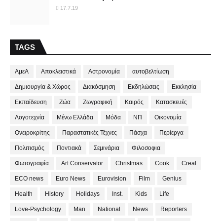
17.7.19
TAGS
ΑμεΑ
Αποκλειστικά
Αστρονομία
αυτοβελτίωση
Δημιουργία & Χώρος
Διακόσμηση
Εκδηλώσεις
Εκκλησία
Εκπαίδευση
Ζώα
Ζωγραφική
Καιρός
Κατασκευές
Λογοτεχνία
Μένω Ελλάδα
Μόδα
ΝΠ
Οικονομία
Ονειροκρίτης
Παραστατικές Τέχνες
Πάσχα
Περίεργα
Πολιτισμός
Ποντιακά
Σεμινάρια
Φιλοσοφια
Φωτογραφία
Art Conservator
Christmas
Cook
Creal
ECO news
Euro News
Eurovision
Film
Genius
Health
History
Holidays
Inst.
Kids
Life
Love-Psychology
Man
National
News
Reporters