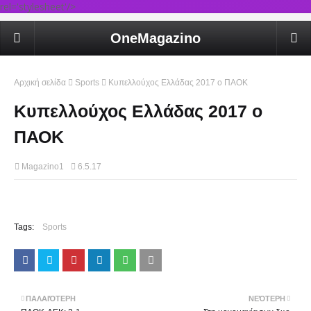
rel='stylesheet'/>
OneMagazino
Αρχική σελίδα
Sports
Κυπελλούχος Ελλάδας 2017 ο ΠΑΟΚ
Κυπελλούχος Ελλάδας 2017 ο
ΠΑΟΚ
Magazino1
6.5.17
Tags:
Sports
ΠΑΛΑΙΌΤΕΡΗ
ΝΕΌΤΕΡΗ