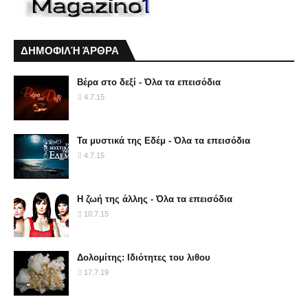
ΔΗΜΟΦΙΛΉ ΆΡΘΡΑ
Βέρα στο δεξί - Όλα τα επεισόδια
4.7.15
Τα μυστικά της Εδέμ - Όλα τα επεισόδια
4.7.15
Η ζωή της άλλης - Όλα τα επεισόδια
10.7.15
Δολομίτης: Ιδιότητες του λιθου
17.7.19