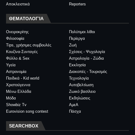
Αποκλειστικά
Reporters
ΘΕΜΑΤΟΛΟΓΊΑ
Ονειροκρίτης
Πολύτιμοι λίθοι
Φιλοσοφία
Περίεργα
Tips, χρήσιμες συμβουλές
Ζωή
Κουζίνα-Συνταγές
Σχέσεις - Ψυχολογία
Φύλλο & Sex
Αστρολογία - Ζώδια
Υγεία
Εκκλησία
Αστρονομία
Διακοπές - Τουρισμός
Παιδικά - Kid world
Τεχνολογία
Χριστούγεννα
Αυτοβελτίωση
Μένω Ελλάδα
Ζωικό βασίλειο
Μόδα
Εκδηλώσεις
Showbiz Tv
ΑμεΑ
Eurovision song contest
Πάσχα
SEARCHBOX