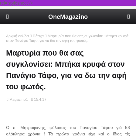
rel='stylesheet'/>
OneMagazino
Αρχική σελίδα
Πάσχα
Μαρτυρία που θα σας συγκλονίσει: Μπήκα κρυφά
στον Πανάγιο Τάφο, για να δω την αφή του φωτός.
Μαρτυρία που θα σας
συγκλονίσει: Μπήκα κρυφά στον
Πανάγιο Τάφο, για να δω την αφή
του φωτός.
Magazino1
15.4.17
Ο π. Μητροφάνης, φύλακας τού Παναγίου Τάφου γιά 58
ολόκληρα χρόνια ! Τά πρώτα χρόνια είχε καί ο ίδιος τίς