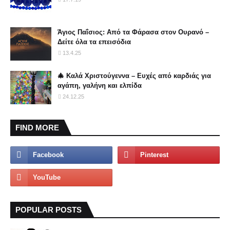
Άγιος Παΐσιος: Από τα Φάρασα στον Ουρανό –
Δείτε όλα τα επεισόδια
13.4.25
🎄 Καλά Χριστούγεννα – Ευχές από καρδιάς για
αγάπη, γαλήνη και ελπίδα
24.12.25
FIND MORE
POPULAR POSTS