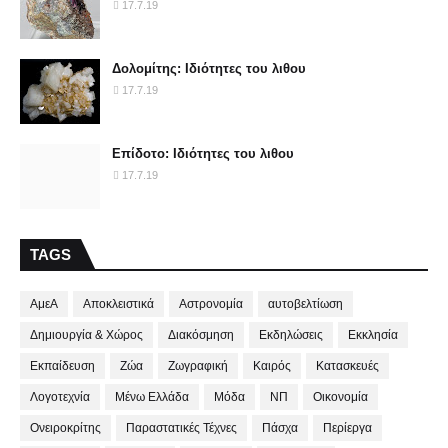
17.7.19
Δολομίτης: Ιδιότητες του λιθου
17.7.19
Επίδοτο: Ιδιότητες του λιθου
17.7.19
TAGS
ΑμεΑ
Αποκλειστικά
Αστρονομία
αυτοβελτίωση
Δημιουργία & Χώρος
Διακόσμηση
Εκδηλώσεις
Εκκλησία
Εκπαίδευση
Ζώα
Ζωγραφική
Καιρός
Κατασκευές
Λογοτεχνία
Μένω Ελλάδα
Μόδα
ΝΠ
Οικονομία
Ονειροκρίτης
Παραστατικές Τέχνες
Πάσχα
Περίεργα