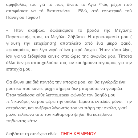
αμφιβολίες του γιά τό πώς δίνετε τό Άγιο Φώς μέχρι πού
αποφάσισε να τό διαπιστώσει.... Εδώ, στό εσωτερικό τού
Παναγίου Τάφου !
« Ήταν ακριβώς, δωδεκάμισυ το βράδυ τής Μεγάλης
Παρασκευής προς το Μεγάλο Σάββατο. Η προετοιμασία μου (
γι΄αυτή την επιχείρηση) αποτελείτο από ένα μικρό φακό,
«φαναράκι», και λίγο νερό σ΄ένα μικρό δοχείο. Ήταν τόσο λίγο,
ίσα για να ξεδιψάσει κανείς στις ώρες της αγωνίας μου. Τίποτα
άλλο δεν με απασχολούσε πιά, αν και ήμουνα σίγουρος για την
επιτυχία μου.
Θα έλυνα μια διά παντός την απορία μου, και θα εγνώριζα ένα
μυστικό πού κανείς μέχρι σήμερα δεν μπορούσε να γνωρίζει.
Όταν τελείωσα κάθε λεπτομέρεια φώναξα τον βοηθό μου
π.Νίκανδρο, να μού φέρει την σκάλα. Είμαστε εντελώς μόνοι. Την
στερέωσα, και ανέβηκα λέγοντάς του να πάρη την σκάλα, γιατί
μόλις τελείωνα από τον καθαρισμό ψηλά, θα κατέβαινα
πηδώντας κάτω.
διαβάστε τη συνέχεια εδώ:
ΠΗΓΗ ΚΕΙΜΕΝΟΥ