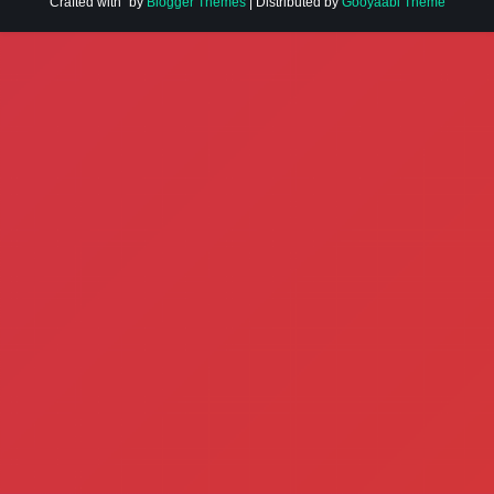
Crafted with
by
Blogger Themes
| Distributed by
Gooyaabi Theme