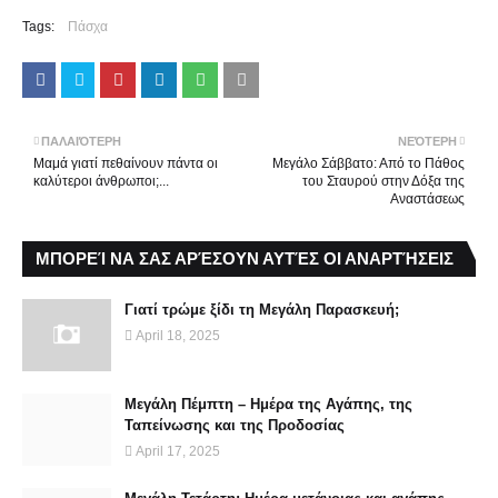
Tags:
Πάσχα
ΠΑΛΑΙΌΤΕΡΗ
ΝΕΌΤΕΡΗ
Μαμά γιατί πεθαίνουν πάντα οι
Μεγάλο Σάββατο: Από το Πάθος
καλύτεροι άνθρωποι;...
του Σταυρού στην Δόξα της
Αναστάσεως
ΜΠΟΡΕΊ ΝΑ ΣΑΣ ΑΡΈΣΟΥΝ ΑΥΤΈΣ ΟΙ ΑΝΑΡΤΉΣΕΙΣ
Γιατί τρώμε ξίδι τη Μεγάλη Παρασκευή;
April 18, 2025
Μεγάλη Πέμπτη – Ημέρα της Αγάπης, της
Ταπείνωσης και της Προδοσίας
April 17, 2025