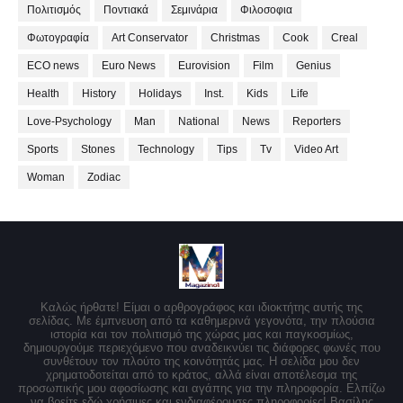
Πολιτισμός
Ποντιακά
Σεμινάρια
Φιλοσοφια
Φωτογραφία
Art Conservator
Christmas
Cook
Creal
ECO news
Euro News
Eurovision
Film
Genius
Health
History
Holidays
Inst.
Kids
Life
Love-Psychology
Man
National
News
Reporters
Sports
Stones
Technology
Tips
Tv
Video Art
Woman
Zodiac
Καλώς ήρθατε! Είμαι ο αρθρογράφος και ιδιοκτήτης αυτής της
σελίδας. Με έμπνευση από τα καθημερινά γεγονότα, την πλούσια
ιστορία και τον πολιτισμό της χώρας μας και παγκοσμίως,
δημιουργούμε περιεχόμενο που αναδεικνύει τις διάφορες φωνές που
συνθέτουν τον πλούτο της κοινότητάς μας. Η σελίδα μου δεν
χρηματοδοτείται από το κράτος, αλλά είναι αποτέλεσμα της
προσωπικής μου αφοσίωσης και αγάπης για την πληροφορία. Ελπίζω
να βρείτε εδώ χρήσιμες και ενδιαφέρουσες πληροφορίες! Βασίλης