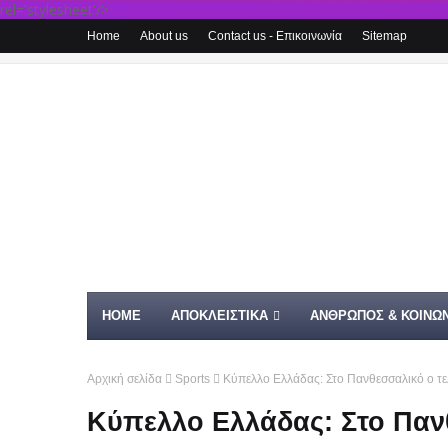
rel='stylesheet'/>
Home
About us
Contact us - Επικοινωνία
Sitemap
HOME
ΑΠΟΚΛΕΙΣΤΙΚΑ
ΑΝΘΡΩΠΟΣ & ΚΟΙΝΩΝ
Αρχική σελίδα
Sports
Κύπελλο Ελλάδας: Στο Πανθεσσαλικό ο τ
Κύπελλο Ελλάδας: Στο Παν