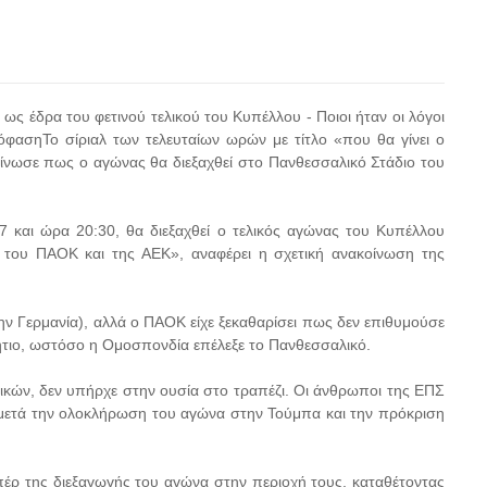
ως έδρα του φετινού τελικού του Κυπέλλου - Ποιοι ήταν οι λόγοι
ασηΤο σίριαλ των τελευταίων ωρών με τίτλο «που θα γίνει ο
ίνωσε πως ο αγώνας θα διεξαχθεί στο Πανθεσσαλικό Στάδιο του
 και ώρα 20:30, θα διεξαχθεί ο τελικός αγώνας του Κυπέλλου
του ΠΑΟΚ και της ΑΕΚ», αναφέρει η σχετική ανακοίνωση της
ην Γερμανία), αλλά ο ΠΑΟΚ είχε ξεκαθαρίσει πως δεν επιθυμούσε
ήτιο, ωστόσο η Ομοσπονδία επέλεξε το Πανθεσσαλικό.
λικών, δεν υπήρχε στην ουσία στο τραπέζι. Οι άνθρωποι της ΕΠΣ
ετά την ολοκλήρωση του αγώνα στην Τούμπα και την πρόκριση
πέρ της διεξαγωγής του αγώνα στην περιοχή τους, καταθέτοντας