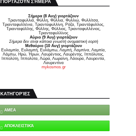
ΓΙΟΡΤΆΖΟΥΝ ΣΉΜΕΡΑ
Σήμερα (8 Αυγ) γιορτάζουν
Τριανταφυλλιά, Φύλλη, Φύλλια, Φυλλιώ, Φυλλίτσα,
Τριανταφυλλένια, Τριανταφυλλίνη, Ρόζα, Τριαντάφυλλος,
Τριανταφύλλης, Φύλλης, Φύλλιος, Τριανταφυλλένιος,
Τριανταφυλλίνος
Αύριο (9 Αυγ) γιορτάζουν
Σήμερα δεν είναι κάποια γνωστή ονομαστική εορτή
Μεθαύριο (10 Αυγ) γιορτάζουν
Ευλαμπία, Ευλαμπή, Ευλάμπω, Λαμπή, Λαμπίνα, Λαμπία,
Λάμπω, Ηρώ, Ήρων, Λαυρέντιος, Λαυρέντης, Ιππόλυτος,
Ιππολύτη, Ιππολύτα, Λώρα, Λωραίνη, Λάουρα, Λαυρεντία,
Λαυρεντίνα
mykosmos.gr
ΚΑΤΗΓΟΡΊΕΣ
ΑΜΕΑ
ΑΠΟΚΛΕΙΣΤΙΚΆ