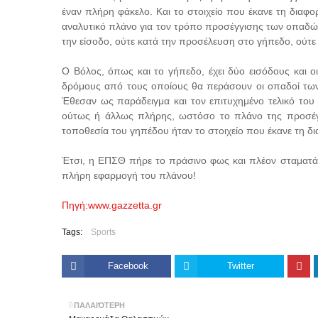
έναν πλήρη φάκελο. Και το στοιχείο που έκανε τη διαφ
αναλυτικό πλάνο για τον τρόπο προσέγγισης των οπαδών
την είσοδο, ούτε κατά την προσέλευση στο γήπεδο, ούτ
Ο Βόλος, όπως και το γήπεδο, έχει δύο εισόδους και 
δρόμους από τους οποίους θα περάσουν οι οπαδοί των
Έθεσαν ως παράδειγμα και τον επιτυχημένο τελικό του
ούτως ή άλλως πλήρης, ωστόσο το πλάνο της προσέγγ
τοποθεσία του γηπέδου ήταν το στοιχείο που έκανε τη δι
Έτσι, η ΕΠΣΘ πήρε το πράσινο φως και πλέον σταματά 
πλήρη εφαρμογή του πλάνου!
Πηγή:www.gazzetta.gr
Tags:
Sports
Facebook
Twitter
ΠΑΛΑΙΌΤΕΡΗ