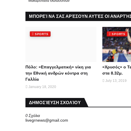
Μακαρονάδα Θαλασσινών
ΜΠΟΡΕΊ ΝΑ ΣΑΣ ΑΡΈΣΟΥΝ ΑΥΤΈΣ ΟΙ ΑΝΑΡΤΉΣ
SPORTS
SPORTS
Πόλο: «Επαγγελματική» νίκη για
«Χρυσός» ο Τε
την Εθνική ανδρών κόντρα στη
στα 8.32μ.
Γαλλία
July 13, 2019
January 18, 2020
ΔΗΜΟΣΊΕΥΣΗ ΣΧΟΛΊΟΥ
0 Σχόλια
livegrnews@gmail.com