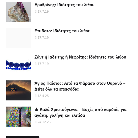
Ερυθρίνης: Ιδιότητες του λιθου
17.7.19
Επίδοτο: Ιδιότητες του λιθου
17.7.19
Ζάντ ή Ιαδείτης ή Νεφρίτης: Ιδιότητες του λιθου
17.7.19
Άγιος Παΐσιος: Από τα Φάρασα στον Ουρανό –
Δείτε όλα τα επεισόδια
13.4.25
🎄 Καλά Χριστούγεννα – Ευχές από καρδιάς για
αγάπη, γαλήνη και ελπίδα
24.12.25