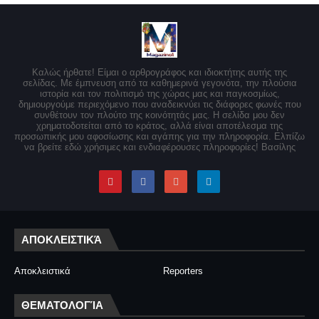
Καλώς ήρθατε! Είμαι ο αρθρογράφος και ιδιοκτήτης αυτής της
σελίδας. Με έμπνευση από τα καθημερινά γεγονότα, την πλούσια
ιστορία και τον πολιτισμό της χώρας μας και παγκοσμίως,
δημιουργούμε περιεχόμενο που αναδεικνύει τις διάφορες φωνές που
συνθέτουν τον πλούτο της κοινότητάς μας. Η σελίδα μου δεν
χρηματοδοτείται από το κράτος, αλλά είναι αποτέλεσμα της
προσωπικής μου αφοσίωσης και αγάπης για την πληροφορία. Ελπίζω
να βρείτε εδώ χρήσιμες και ενδιαφέρουσες πληροφορίες! Βασίλης
ΑΠΟΚΛΕΙΣΤΙΚΆ
Αποκλειστικά
Reporters
ΘΕΜΑΤΟΛΟΓΊΑ