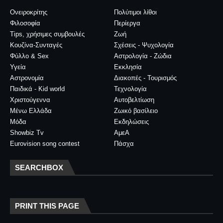
Ονειροκρίτης
Πολύτιμοι λίθοι
Φιλοσοφία
Περίεργα
Tips, χρήσιμες συμβουλές
Ζωή
Κουζίνα-Συνταγές
Σχέσεις - Ψυχολογία
Φύλλο & Sex
Αστρολογία - Ζώδια
Υγεία
Εκκλησία
Αστρονομία
Διακοπές - Τουρισμός
Παιδικά - Kid world
Τεχνολογία
Χριστούγεννα
Αυτοβελτίωση
Μένω Ελλάδα
Ζωικό βασίλειο
Μόδα
Εκδηλώσεις
Showbiz Tv
ΑμεΑ
Eurovision song contest
Πάσχα
SEARCHBOX
PRINT THIS PAGE