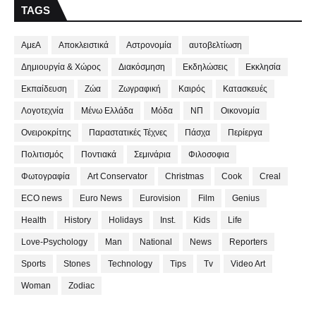
TAGS
ΑμεΑ
Αποκλειστικά
Αστρονομία
αυτοβελτίωση
Δημιουργία & Χώρος
Διακόσμηση
Εκδηλώσεις
Εκκλησία
Εκπαίδευση
Ζώα
Ζωγραφική
Καιρός
Κατασκευές
Λογοτεχνία
Μένω Ελλάδα
Μόδα
ΝΠ
Οικονομία
Ονειροκρίτης
Παραστατικές Τέχνες
Πάσχα
Περίεργα
Πολιτισμός
Ποντιακά
Σεμινάρια
Φιλοσοφια
Φωτογραφία
Art Conservator
Christmas
Cook
Creal
ECO news
Euro News
Eurovision
Film
Genius
Health
History
Holidays
Inst.
Kids
Life
Love-Psychology
Man
National
News
Reporters
Sports
Stones
Technology
Tips
Tv
Video Art
Woman
Zodiac