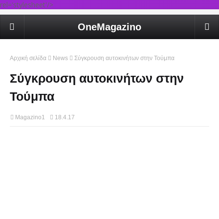
rel='stylesheet'/>
OneMagazino
Αρχική σελίδα
News
Σύγκρουση αυτοκινήτων στην Τούμπα
Σύγκρουση αυτοκινήτων στην
Τούμπα
Magazino1
18.4.17