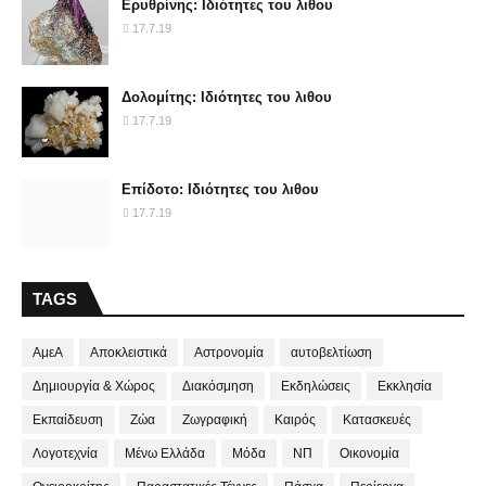
Ερυθρίνης: Ιδιότητες του λιθου
17.7.19
Δολομίτης: Ιδιότητες του λιθου
17.7.19
Επίδοτο: Ιδιότητες του λιθου
17.7.19
TAGS
ΑμεΑ
Αποκλειστικά
Αστρονομία
αυτοβελτίωση
Δημιουργία & Χώρος
Διακόσμηση
Εκδηλώσεις
Εκκλησία
Εκπαίδευση
Ζώα
Ζωγραφική
Καιρός
Κατασκευές
Λογοτεχνία
Μένω Ελλάδα
Μόδα
ΝΠ
Οικονομία