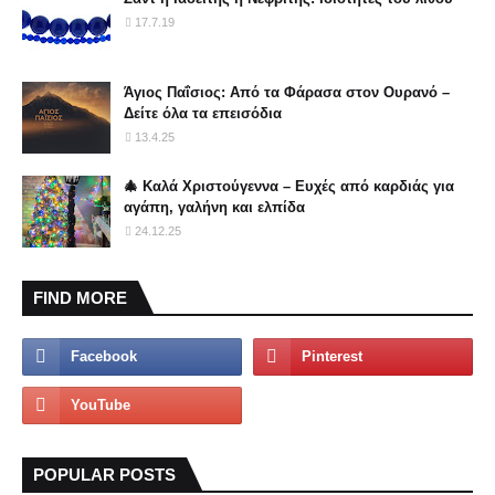
17.7.19
Άγιος Παΐσιος: Από τα Φάρασα στον Ουρανό –
Δείτε όλα τα επεισόδια
13.4.25
🎄 Καλά Χριστούγεννα – Ευχές από καρδιάς για
αγάπη, γαλήνη και ελπίδα
24.12.25
FIND MORE
POPULAR POSTS