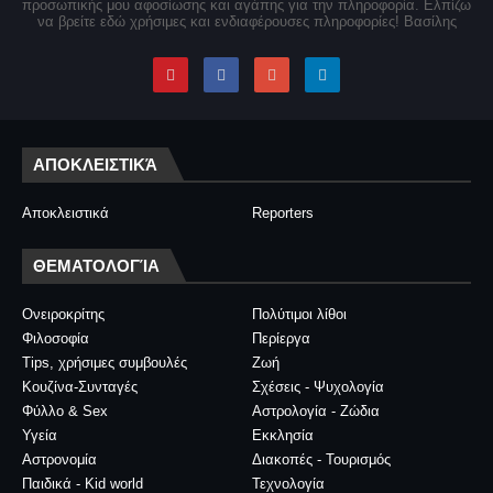
προσωπικής μου αφοσίωσης και αγάπης για την πληροφορία. Ελπίζω
να βρείτε εδώ χρήσιμες και ενδιαφέρουσες πληροφορίες! Βασίλης
ΑΠΟΚΛΕΙΣΤΙΚΆ
Αποκλειστικά
Reporters
ΘΕΜΑΤΟΛΟΓΊΑ
Ονειροκρίτης
Πολύτιμοι λίθοι
Φιλοσοφία
Περίεργα
Tips, χρήσιμες συμβουλές
Ζωή
Κουζίνα-Συνταγές
Σχέσεις - Ψυχολογία
Φύλλο & Sex
Αστρολογία - Ζώδια
Υγεία
Εκκλησία
Αστρονομία
Διακοπές - Τουρισμός
Παιδικά - Kid world
Τεχνολογία