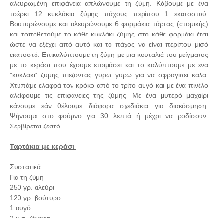
αλευρωμένη επιφάνεια απλώνουμε τη ζύμη. Κόβουμε με ένα
τσέρκι 12 κυκλάκια ζύμης πάχους περίπου 1 εκατοστού.
Βουτυρώνουμε και αλευρώνουμε 6 φορμάκια τάρτας (ατομικής)
και τοποθετούμε το κάθε κυκλάκι ζύμης στο κάθε φορμάκι έτσι
ώστε να εξέχει από αυτό και το πάχος να είναι περίπου μισό
εκατοστό. Επικαλύπτουμε τη ζύμη με μια κουταλιά του μείγματος
με το κεράσι που έχουμε ετοιμάσει και το καλύπτουμε με ένα
"κυκλάκι" ζύμης πιέζοντας γύρω γύρω για να σφραγίσει καλά.
Χτυπάμε ελαφρά τον κρόκο από το τρίτο αυγό και με ένα πινέλο
αλείφουμε τις επιφάνειες της ζύμης. Με ένα μυτερό μαχαίρι
κάνουμε εάν θέλουμε διάφορα σχεδιάκια για διακόσμηση.
Ψήνουμε στο φούρνο για 30 λεπτά ή μέχρι να ροδίσουν.
Σερβίρεται ζεστό.
Ταρτάκια με κεράσι
Συστατικά
Για τη ζύμη
250 γρ. αλεύρι
120 γρ. βούτυρο
1 αυγό