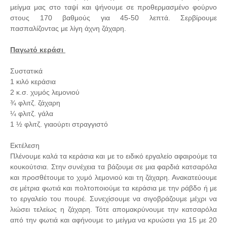
μείγμα μας στο ταψί και ψήνουμε σε προθερμασμένο φούρνο
στους 170 βαθμούς για 45-50 λεπτά. Σερβίρουμε
πασπαλίζοντας με λίγη άχνη ζάχαρη.
Παγωτό κεράσι
Συστατικά
1 κιλό κεράσια
2 κ.σ. χυμός λεμονιού
¾ φλιτζ. ζάχαρη
¼ φλιτζ. γάλα
1 ½ φλιτζ. γιαούρτι στραγγιστό
Εκτέλεση
Πλένουμε καλά τα κεράσια και με το ειδικό εργαλείο αφαιρούμε τα
κουκούτσια. Στην συνέχεια τα βάζουμε σε μια φαρδιά κατσαρόλα
και προσθέτουμε το χυμό λεμονιού και τη ζάχαρη. Ανακατεύουμε
σε μέτρια φωτιά και πολτοποιούμε τα κεράσια με την ράβδο ή με
το εργαλείο του πουρέ. Συνεχίσουμε να σιγοβράζουμε μέχρι να
λιώσει τελείως η ζάχαρη. Τότε απομακρύνουμε την κατσαρόλα
από την φωτιά και αφήνουμε το μείγμα να κρυώσει για 15 με 20