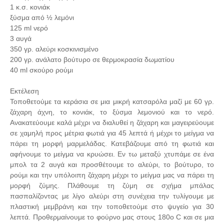
1 κ.σ. κονιάκ
ξύσμα από ½ λεμόνι
125 ml νερό
3 αυγά
350 γρ. αλεύρι κοσκινισμένο
200 γρ. ανάλατο βούτυρο σε θερμοκρασία δωματίου
40 ml σκούρο ρούμι
Εκτέλεση
Τοποθετούμε τα κεράσια σε μια μικρή κατσαρόλα μαζί με 60 γρ.
ζάχαρη άχνη, το κονιάκ, το ξύσμα λεμονιού και το νερό.
Ανακατεύουμε καλά μέχρι να διαλυθεί η ζάχαρη και μαγειρεύουμε
σε χαμηλή προς μέτρια φωτιά για 45 λεπτά ή μέχρι το μείγμα να
πάρει τη μορφή μαρμελάδας. Κατεβάζουμε από τη φωτιά και
αφήνουμε το μείγμα να κρυώσει. Εν τω μεταξύ χτυπάμε σε ένα
μπολ τα 2 αυγά και προσθέτουμε το αλεύρι, το βούτυρο, το
ρούμι και την υπόλοιπη ζάχαρη μέχρι το μείγμα μας να πάρει τη
μορφή ζύμης. Πλάθουμε τη ζύμη σε σχήμα μπάλας
πασπαλίζοντας με λίγο αλεύρι στη συνέχεια την τυλίγουμε με
πλαστική μεμβράνη και την τοποθετούμε στο ψυγείο για 30
λεπτά. Προθερμαίνουμε το φούρνο μας στους 180ο C και σε μια