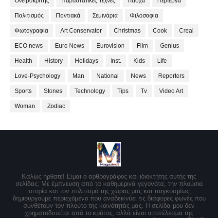
Ονειροκρίτης
Παραστατικές Τέχνες
Πάσχα
Περίεργα
Πολιτισμός
Ποντιακά
Σεμινάρια
Φιλοσοφια
Φωτογραφία
Art Conservator
Christmas
Cook
Creal
ECO news
Euro News
Eurovision
Film
Genius
Health
History
Holidays
Inst.
Kids
Life
Love-Psychology
Man
National
News
Reporters
Sports
Stones
Technology
Tips
Tv
Video Art
Woman
Zodiac
Καλώς ήρθατε! Είμαι ο αρθρογράφος και ιδιοκτήτης αυτής της
σελίδας. Με έμπνευση από τα καθημερινά γεγονότα, την πλούσια
ιστορία και τον πολιτισμό της χώρας μας και παγκοσμίως,
δημιουργούμε περιεχόμενο που αναδεικνύει τις διάφορες φωνές που
συνθέτουν τον πλούτο της κοινότητάς μας. Η σελίδα μου δεν
χρηματοδοτείται από το κράτος, αλλά είναι αποτέλεσμα της