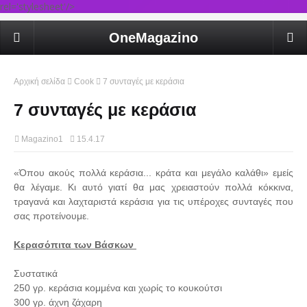
rel='stylesheet'/>
OneMagazino
Αρχική σελίδα
Cook
7 συνταγές με κεράσια
7 συνταγές με κεράσια
Magazino1
15.4.17
«Όπου ακούς πολλά κεράσια... κράτα και μεγάλο καλάθι» εμείς
θα λέγαμε. Κι αυτό γιατί θα μας χρειαστούν πολλά κόκκινα,
τραγανά και λαχταριστά κεράσια για τις υπέροχες συνταγές που
σας προτείνουμε.
Κερασόπιτα των Βάσκων
Συστατικά
250 γρ. κεράσια κομμένα και χωρίς το κουκούτσι
300 γρ. άχνη ζάχαρη