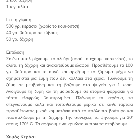
2 κ.σ. ζάχαρη
1 κ.γ. αλάτι
Για τη γέμιση
500 γρ. κεράσια (χωρίς το κουκούτσι)
40 γρ. βούτυρο σε κύβους
50 γρ. ζάχαρη
Εκτέλεση
Σε ένα μπολ ρίχνουμε το αλεύρι (αφού το έχουμε κοσκινίσει), το
αλάτι, τη ζάχαρη και ανακατεύουμε ελαφρά. Προσθέτουμε τα 100
γρ. βούτυρο και το αυγό και αρχίζουμε το ζύμωμα μέχρι να
σχηματιστεί μια ζύμη που δεν κολλάει στα χέρια. Τυλίγουμε τη
ζύμη σε μεμβράνη και τη βάζουμε στο ψυγείο για 1 ώρα.
Ανοίγουμε τη ζύμη και τη μοιράζουμε σε ατομικά φορμάκια για
τάρτα ελαφρώς βουτυρωμένα. Πλένουμε τα κεράσια, τα
στεγνώνουμε καλά και τοποθετούμε μερικά σε κάθε ταρτάκι
προσθέτοντας μικρά κομματάκια από το υπόλοιπο βούτυρο και
πασπαλίζουμε με τη ζάχαρη. Την συνέχεια, τα ψήνουμε για 30'
στους 170° C .Τα αφήνουμε να κρυώσουν πριν τα σερβίρουμε.
Χυμός Κεράσι