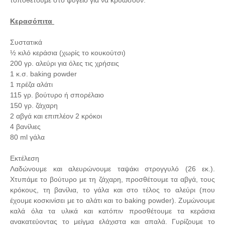
τοποθετούμε στο ψυγείο για να κρυώσουν.
Κερασόπιτα
Συστατικά
½ κιλό κεράσια (χωρίς το κουκούτσι)
200 γρ. αλεύρι για όλες τις χρήσεις
1 κ.σ. baking powder
1 πρέζα αλάτι
115 γρ. βούτυρο ή σπορέλαιο
150 γρ. ζάχαρη
2 αβγά και επιπλέον 2 κρόκοι
4 βανίλιες
80 ml γάλα
Εκτέλεση
Λαδώνουμε και αλευρώνουμε ταψάκι στρογγυλό (26 εκ.).
Χτυπάμε το βούτυρο με τη ζάχαρη, προσθέτουμε τα αβγά, τους
κρόκους, τη βανίλια, το γάλα και στο τέλος το αλεύρι (που
έχουμε κοσκινίσει με το αλάτι και το baking powder). Ζυμώνουμε
καλά όλα τα υλικά και κατόπιν προσθέτουμε τα κεράσια
ανακατεύοντας το μείγμα ελάχιστα και απαλά. Γυρίζουμε το