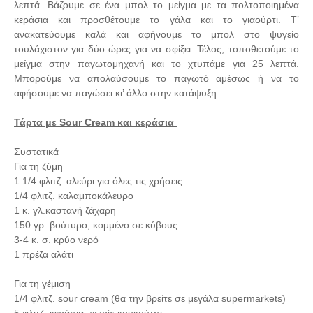
λεπτά. Βάζουμε σε ένα μπολ το μείγμα με τα πολτοποιημένα
κεράσια και προσθέτουμε το γάλα και το γιαούρτι. Τ’
ανακατεύουμε καλά και αφήνουμε το μπολ στο ψυγείο
τουλάχιστον για δύο ώρες για να σφίξει. Τέλος, τοποθετούμε το
μείγμα στην παγωτομηχανή και το χτυπάμε για 25 λεπτά.
Μπορούμε να απολαύσουμε το παγωτό αμέσως ή να το
αφήσουμε να παγώσει κι’ άλλο στην κατάψυξη.
Τάρτα με Sour Cream και κεράσια
Συστατικά
Για τη ζύμη
1 1/4 φλιτζ. αλεύρι για όλες τις χρήσεις
1/4 φλιτζ. καλαμποκάλευρο
1 κ. γλ.καστανή ζάχαρη
150 γρ. βούτυρο, κομμένο σε κύβους
3-4 κ. σ. κρύο νερό
1 πρέζα αλάτι
Για τη γέμιση
1/4 φλιτζ. sour cream (θα την βρείτε σε μεγάλα supermarkets)