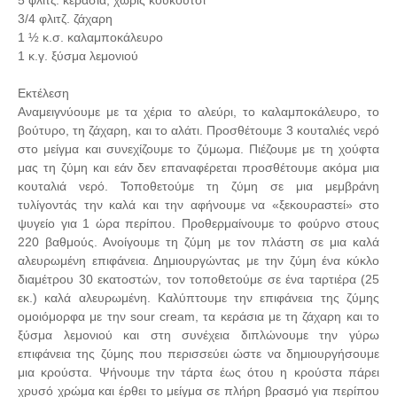
5 φλιτζ. κεράσια, χωρίς κουκούτσι
3/4 φλιτζ. ζάχαρη
1 ½ κ.σ. καλαμποκάλευρο
1 κ.γ. ξύσμα λεμονιού
Εκτέλεση
Αναμειγνύουμε με τα χέρια το αλεύρι, το καλαμποκάλευρο, το
βούτυρο, τη ζάχαρη, και το αλάτι. Προσθέτουμε 3 κουταλιές νερό
στο μείγμα και συνεχίζουμε το ζύμωμα. Πιέζουμε με τη χούφτα
μας τη ζύμη και εάν δεν επαναφέρεται προσθέτουμε ακόμα μια
κουταλιά νερό. Τοποθετούμε τη ζύμη σε μια μεμβράνη
τυλίγοντάς την καλά και την αφήνουμε να «ξεκουραστεί» στο
ψυγείο για 1 ώρα περίπου. Προθερμαίνουμε το φούρνο στους
220 βαθμούς. Ανοίγουμε τη ζύμη με τον πλάστη σε μια καλά
αλευρωμένη επιφάνεια. Δημιουργώντας με την ζύμη ένα κύκλο
διαμέτρου 30 εκατοστών, τον τοποθετούμε σε ένα ταρτιέρα (25
εκ.) καλά αλευρωμένη. Καλύπτουμε την επιφάνεια της ζύμης
ομοιόμορφα με την sour cream, τα κεράσια με τη ζάχαρη και το
ξύσμα λεμονιού και στη συνέχεια διπλώνουμε την γύρω
επιφάνεια της ζύμης που περισσεύει ώστε να δημιουργήσουμε
μια κρούστα. Ψήνουμε την τάρτα έως ότου η κρούστα πάρει
χρυσό χρώμα και έρθει το μείγμα σε πλήρη βρασμό για περίπου