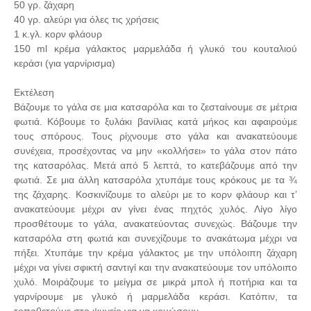
50 γρ. ζάχαρη
40 γρ. αλεύρι για όλες τις χρήσεις
1 κ.γλ. κορν φλάουρ
150 ml κρέμα γάλακτος μαρμελάδα ή γλυκό του κουταλιού
κεράσι (για γαρνίρισμα)
Εκτέλεση
Βάζουμε το γάλα σε μια κατσαρόλα και το ζεσταίνουμε σε μέτρια
φωτιά. Κόβουμε το ξυλάκι βανίλιας κατά μήκος και αφαιρούμε
τους σπόρους. Τους ρίχνουμε στο γάλα και ανακατεύουμε
συνέχεια, προσέχοντας να μην «κολλήσει» το γάλα στον πάτο
της κατσαρόλας. Μετά από 5 λεπτά, το κατεβάζουμε από την
φωτιά. Σε μια άλλη κατσαρόλα χτυπάμε τους κρόκους με τα ¾
της ζάχαρης. Κοσκινίζουμε το αλεύρι με το κορν φλάουρ και τ’
ανακατεύουμε μέχρι αν γίνει ένας πηχτός χυλός. Λίγο λίγο
προσθέτουμε το γάλα, ανακατεύοντας συνεχώς. Βάζουμε την
κατσαρόλα στη φωτιά και συνεχίζουμε το ανακάτωμα μέχρι να
πήξει. Χτυπάμε την κρέμα γάλακτος με την υπόλοιπη ζάχαρη
μέχρι να γίνει σφικτή σαντιγί και την ανακατεύουμε τον υπόλοιπο
χυλό. Μοιράζουμε το μείγμα σε μικρά μπολ ή ποτήρια και τα
γαρνίρουμε με γλυκό ή μαρμελάδα κεράσι. Κατόπιν, τα