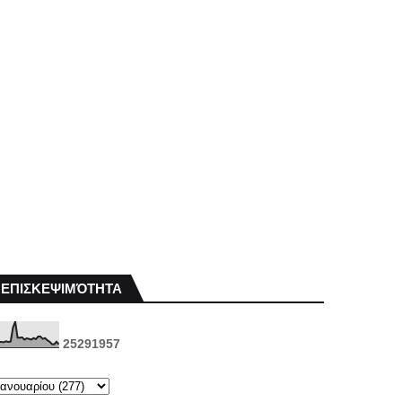
ΕΠΙΣΚΕΨΙΜΌΤΗΤΑ
2
5
2
9
1
9
5
7