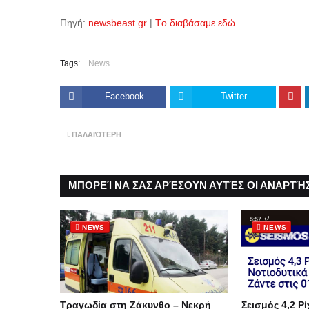
Πηγή:
newsbeast.gr
|
Tο διαβάσαμε εδώ
Tags:
News
Facebook
Twitter
ΠΑΛΑΙΌΤΕΡΗ
ΜΠΟΡΕΊ ΝΑ ΣΑΣ ΑΡΈΣΟΥΝ ΑΥΤΈΣ ΟΙ ΑΝΑΡΤΉΣ
NEWS
NEWS
Τραγωδία στη Ζάκυνθο – Νεκρή
Σεισμός 4,2 Ρί