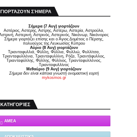
ΓΙΟΡΤΆΖΟΥΝ ΣΉΜΕΡΑ
Σήμερα (7 Αυγ) γιορτάζουν
Αστέριος, Αστέρης, Αστρης, Αστέρω, Αστερία, Αστρούλα,
Αστρινή, Αστερινή, Αστρινός, Αστερινός, Νικάνωρ, Νικάνορας
Σήμερα γιορτάζει επίσης και ο Άγιος Δομέτιος ο Πέρσης,
πολυούχος της Λευκωσίας Κύπρου
Αύριο (8 Αυγ) γιορτάζουν
Τριανταφυλλιά, Φύλλη, Φύλλια, Φυλλιώ, Φυλλίτσα,
Τριανταφυλλένια, Τριανταφυλλίνη, Ρόζα, Τριαντάφυλλος,
Τριανταφύλλης, Φύλλης, Φύλλιος, Τριανταφυλλένιος,
Τριανταφυλλίνος
Μεθαύριο (9 Αυγ) γιορτάζουν
Σήμερα δεν είναι κάποια γνωστή ονομαστική εορτή
mykosmos.gr
ΚΑΤΗΓΟΡΊΕΣ
ΑΜΕΑ
ΑΠΟΚΛΕΙΣΤΙΚΆ