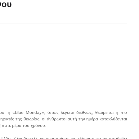
νου
ου, η «Blue Monday», όπως λέγεται διεθνώς, θεωρείται η πιο
ρικτές της θεωρίας, οι άνθρωποι αυτή την ημέρα κατακλύζονται
ποτε μέρα του χρόνου.
ll (Δρ. Κλιφ Αρνάλ), χρησιμοποίησε μια εξίσωση για να αποδείξει