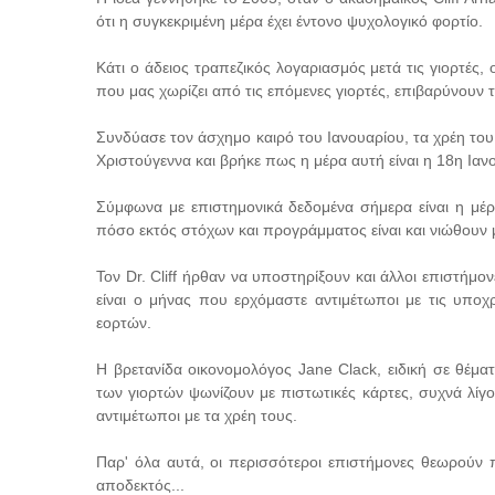
ότι η συγκεκριμένη μέρα έχει έντονο ψυχολογικό φορτίο.
Κάτι ο άδειος τραπεζικός λογαριασμός μετά τις γιορτές,
που μας χωρίζει από τις επόμενες γιορτές, επιβαρύνουν 
Συνδύασε τον άσχημο καιρό του Ιανουαρίου, τα χρέη το
Χριστούγεννα και βρήκε πως η μέρα αυτή είναι η 18η Ιαν
Σύμφωνα με επιστημονικά δεδομένα σήμερα είναι η μέ
πόσο εκτός στόχων και προγράμματος είναι και νιώθουν μ
Τον Dr. Cliff ήρθαν να υποστηρίξουν και άλλοι επιστήμο
είναι ο μήνας που ερχόμαστε αντιμέτωποι με τις υπο
εορτών.
Η βρετανίδα οικονομολόγος Jane Clack, ειδική σε θέματ
των γιορτών ψωνίζουν με πιστωτικές κάρτες, συχνά λίγ
αντιμέτωποι με τα χρέη τους.
Παρ' όλα αυτά, οι περισσότεροι επιστήμονες θεωρούν π
αποδεκτός...