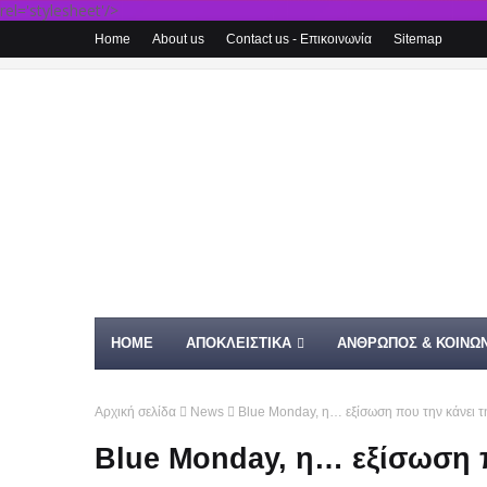
rel='stylesheet'/>
Home
About us
Contact us - Επικοινωνία
Sitemap
HOME
ΑΠΟΚΛΕΙΣΤΙΚΑ
ΑΝΘΡΩΠΟΣ & ΚΟΙΝΩΝ
Αρχική σελίδα
News
Blue Monday, η… εξίσωση που την κάνει τ
Blue Monday, η… εξίσωση π