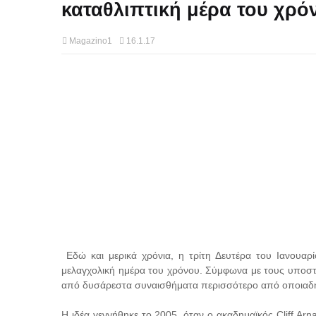
καταθλιπτική μέρα του χρό
Magazino1
16.1.17
Εδώ και μερικά χρόνια, η τρίτη Δευτέρα του Ιανουαρί
μελαγχολική ημέρα του χρόνου. Σύμφωνα με τους υποστη
από δυσάρεστα συναισθήματα περισσότερο από οποιαδή
Η ιδέα γεννήθηκε το 2005, όταν ο ακαδημαϊκός Cliff Arna