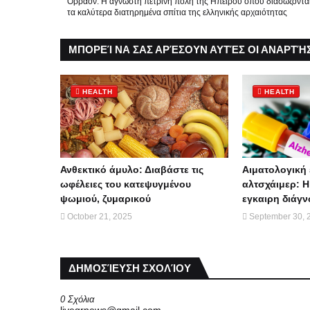
Όρραον: Η άγνωστη πέτρινη πόλη της Ηπείρου όπου διασώζοντα
τα καλύτερα διατηρημένα σπίτια της ελληνικής αρχαιότητας
ΜΠΟΡΕΊ ΝΑ ΣΑΣ ΑΡΈΣΟΥΝ ΑΥΤΈΣ ΟΙ ΑΝΑΡΤΉΣ
HEALTH
HEALTH
Ανθεκτικό άμυλο: Διαβάστε τις
Αιματολογική 
ωφέλειες του κατεψυγμένου
αλτσχάιμερ: 
ψωμιού, ζυμαρικού
εγκαιρη διάγ
October 21, 2025
September 30, 
ΔΗΜΟΣΊΕΥΣΗ ΣΧΟΛΊΟΥ
0 Σχόλια