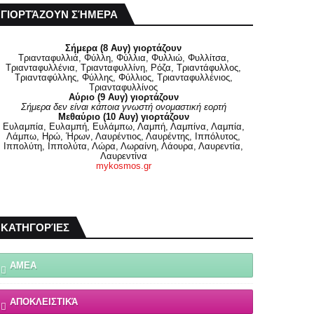
ΓΙΟΡΤΆΖΟΥΝ ΣΉΜΕΡΑ
Σήμερα (8 Αυγ) γιορτάζουν
Τριανταφυλλιά, Φύλλη, Φύλλια, Φυλλιώ, Φυλλίτσα,
Τριανταφυλλένια, Τριανταφυλλίνη, Ρόζα, Τριαντάφυλλος,
Τριανταφύλλης, Φύλλης, Φύλλιος, Τριανταφυλλένιος,
Τριανταφυλλίνος
Αύριο (9 Αυγ) γιορτάζουν
Σήμερα δεν είναι κάποια γνωστή ονομαστική εορτή
Μεθαύριο (10 Αυγ) γιορτάζουν
Ευλαμπία, Ευλαμπή, Ευλάμπω, Λαμπή, Λαμπίνα, Λαμπία,
Λάμπω, Ηρώ, Ήρων, Λαυρέντιος, Λαυρέντης, Ιππόλυτος,
Ιππολύτη, Ιππολύτα, Λώρα, Λωραίνη, Λάουρα, Λαυρεντία,
Λαυρεντίνα
mykosmos.gr
ΚΑΤΗΓΟΡΊΕΣ
ΑΜΕΑ
ΑΠΟΚΛΕΙΣΤΙΚΆ