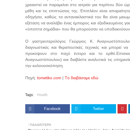
χρειαστεί να παραμείνει στο ιατρείο για περίπου δύο 
μέθη και τις επιπτώσεις της. Επιπλέον είναι απαραίτητ
οδηγήσει, καθώς τα αντανακλαστικά του θα είναι μειωμ
εξέταση να αναλάβει ένας έμπειρος και εξειδικευμένος γ
«ύποπτα σημάδια» που θα μπορούσαν να υποδεικνύουν 
Ο γαστρεντερολόγος Γεώργιος Κ. Αναγνωστόπουλος,
διαγνωστικές και θεραπευτικές τεχνικές και μπορεί ν
προκύψουν στο παχύ έντερο και το ορθό.Επισκεφ
Αναγνωστόπουλου) και διαβάστε αναλυτικά τις υπηρεσίε
την κολονοσκόπηση.
Πηγή:
tonwtiko.com
|
Tο διαβάσαμε εδώ
Tags:
Health
Facebook
Twitter
ΠΑΛΑΙΌΤΕΡΗ