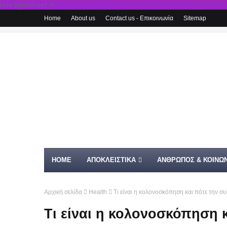
rel='stylesheet'/>
Home
About us
Contact us - Επικοινωνία
Sitemap
HOME
ΑΠΟΚΛΕΙΣΤΙΚΑ
ΑΝΘΡΩΠΟΣ & ΚΟΙΝΩΝ
Αρχική σελίδα
Health
Τι είναι η κολονοσκόπηση και πότε την σ
Τι είναι η κολονοσκόπηση κ