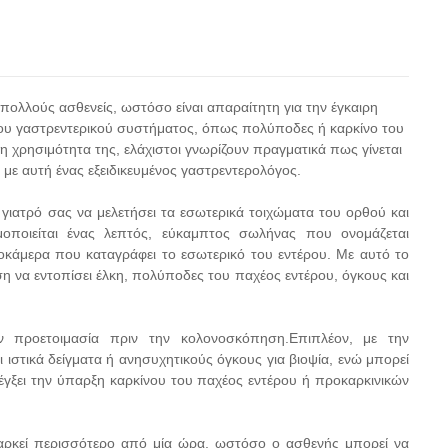
πολλούς ασθενείς, ωστόσο είναι απαραίτητη για την έγκαιρη
του γαστρεντερικού συστήματος, όπως πολύποδες ή καρκίνο του
 χρησιμότητα της, ελάχιστοι γνωρίζουν πραγματικά πως γίνεται
ι με αυτή ένας εξειδικευμένος γαστρεντερολόγος.
 γιατρό σας να μελετήσει τα εσωτερικά τοιχώματα του ορθού και
οποιείται ένας λεπτός, εύκαμπτος σωλήνας που ονομάζεται
τεοκάμερα που καταγράφει το εσωτερικό του εντέρου. Με αυτό το
έση να εντοπίσει έλκη, πολύποδες του παχέος εντέρου, όγκους και
ην προετοιμασία πριν την κολονοσκόπηση.Επιπλέον, με την
ιστικά δείγματα ή ανησυχητικούς όγκους για βιοψία, ενώ μπορεί
λέγξει την ύπαρξη καρκίνου του παχέος εντέρου ή προκαρκινικών
διαρκεί περισσότερο από μία ώρα, ωστόσο ο ασθενής μπορεί να