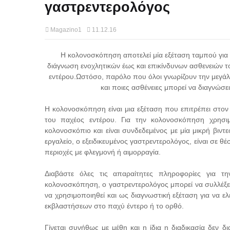
γαστρεντερολόγος
Magazino1
11.12.16
Η κολονοσκόπηση αποτελεί μία εξέταση ταμπού για 
διάγνωση ενοχλητικών έως και επικίνδυνων ασθενειών 
εντέρου.
Ωστόσο, παρόλο που όλοι γνωρίζουν την μεγάλη
και ποιες ασθένειες μπορεί να διαγνώσε
Η κολονοσκόπηση είναι μια εξέταση που επιτρέπει στον
του παχέος εντέρου. Για την κολονοσκόπηση χρησιμ
κολονοσκόπιο και είναι συνδεδεμένος με μία μικρή βιν
εργαλείο, ο εξειδικευμένος γαστρεντερολόγος, είναι σε θ
περιοχές με φλεγμονή ή αιμορραγία.
Διαβάστε όλες τις απαραίτητες πληροφορίες για τ
κολονοσκόπηση, ο γαστρεντερολόγος μπορεί να συλλέξει 
να χρησιμοποιηθεί και ως διαγνωστική εξέταση για να ε
εκβλαστήσεων στο παχύ έντερο ή το ορθό.
Γίνεται συνήθως με μέθη και η ίδια η διαδικασία δεν 