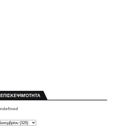
ΕΠΙΣΚΕΨΙΜΌΤΗΤΑ
n
d
e
f
i
n
e
d