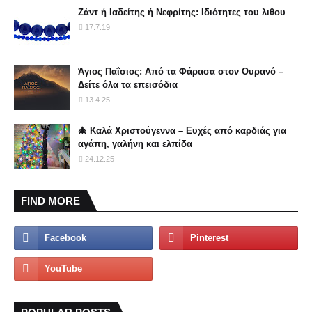
Ζάντ ή Ιαδείτης ή Νεφρίτης: Ιδιότητες του λιθου
17.7.19
Άγιος Παΐσιος: Από τα Φάρασα στον Ουρανό –
Δείτε όλα τα επεισόδια
13.4.25
🎄 Καλά Χριστούγεννα – Ευχές από καρδιάς για
αγάπη, γαλήνη και ελπίδα
24.12.25
FIND MORE