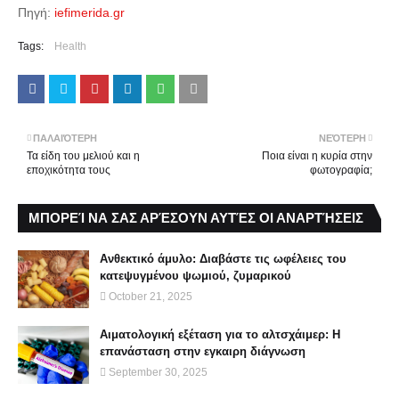
Πηγή:
iefimerida.gr
Tags:
Health
ΠΑΛΑΙΌΤΕΡΗ
ΝΕΌΤΕΡΗ
Τα είδη του μελιού και η
Ποια είναι η κυρία στην
εποχικότητα τους
φωτογραφία;
ΜΠΟΡΕΊ ΝΑ ΣΑΣ ΑΡΈΣΟΥΝ ΑΥΤΈΣ ΟΙ ΑΝΑΡΤΉΣΕΙΣ
Ανθεκτικό άμυλο: Διαβάστε τις ωφέλειες του
κατεψυγμένου ψωμιού, ζυμαρικού
October 21, 2025
Αιματολογική εξέταση για το αλτσχάιμερ: Η
επανάσταση στην εγκαιρη διάγνωση
September 30, 2025