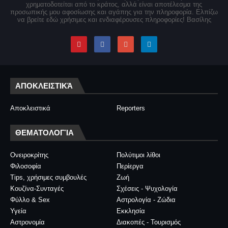
χρηματοδοτείται από το κράτος, αλλά είναι αποτέλεσμα της
προσωπικής μου αφοσίωσης και αγάπης για την πληροφορία. Ελπίζω
να βρείτε εδώ χρήσιμες και ενδιαφέρουσες πληροφορίες! Βασίλης
ΑΠΟΚΛΕΙΣΤΙΚΆ
Αποκλειστικά
Reporters
ΘΕΜΑΤΟΛΟΓΊΑ
Ονειροκρίτης
Πολύτιμοι λίθοι
Φιλοσοφία
Περίεργα
Tips, χρήσιμες συμβουλές
Ζωή
Κουζίνα-Συνταγές
Σχέσεις - Ψυχολογία
Φύλλο & Sex
Αστρολογία - Ζώδια
Υγεία
Εκκλησία
Αστρονομία
Διακοπές - Τουρισμός