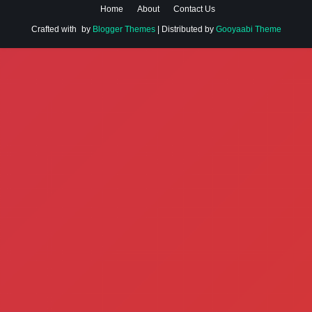
Home
About
Contact Us
Crafted with
by
Blogger Themes
| Distributed by
Gooyaabi Theme