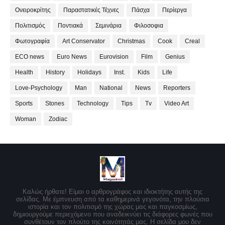
Ονειροκρίτης
Παραστατικές Τέχνες
Πάσχα
Περίεργα
Πολιτισμός
Ποντιακά
Σεμινάρια
Φιλοσοφια
Φωτογραφία
Art Conservator
Christmas
Cook
Creal
ECO news
Euro News
Eurovision
Film
Genius
Health
History
Holidays
Inst.
Kids
Life
Love-Psychology
Man
National
News
Reporters
Sports
Stones
Technology
Tips
Tv
Video Art
Woman
Zodiac
Καλώς ήρθατε! Είμαι ο αρθρογράφος και ιδιοκτήτης αυτής της
σελίδας. Με έμπνευση από τα καθημερινά γεγονότα, την πλούσια
ιστορία και τον πολιτισμό της χώρας μας και παγκοσμίως,
δημιουργούμε περιεχόμενο που αναδεικνύει τις διάφορες φωνές που
συνθέτουν τον πλούτο της κοινότητάς μας. Η σελίδα μου δεν