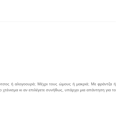
Κότσος ή αλογοουρά; Μέχρι τους ώμους ή μακριά; Με φράντζα ή
ο χτένισμα κι αν επιλέγετε συνήθως, υπάρχει μια απάντηση για το