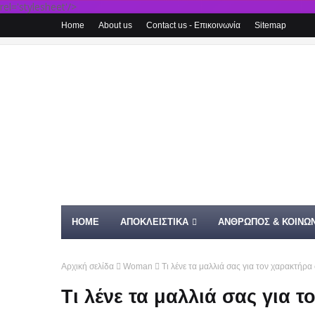
rel='stylesheet'/>
Home
About us
Contact us - Επικοινωνία
Sitemap
HOME
ΑΠΟΚΛΕΙΣΤΙΚΑ
ΑΝΘΡΩΠΟΣ & ΚΟΙΝΩΝ
Αρχική σελίδα
Woman
Τι λένε τα μαλλιά σας για τον χαρακτήρα σ
Τι λένε τα μαλλιά σας για τ