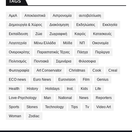
TAGS
ΑμεΑ
Αποκλειστικά
Αστρονομία
αυτοβελτίωση
Δημιουργία & Χώρος
Διακόσμηση
Εκδηλώσεις
Εκκλησία
Εκπαίδευση
Ζώα
Ζωγραφική
Καιρός
Κατασκευές
Λογοτεχνία
Μένω Ελλάδα
Μόδα
ΝΠ
Οικονομία
Ονειροκρίτης
Παραστατικές Τέχνες
Πάσχα
Περίεργα
Πολιτισμός
Ποντιακά
Σεμινάρια
Φιλοσοφια
Φωτογραφία
Art Conservator
Christmas
Cook
Creal
ECO news
Euro News
Eurovision
Film
Genius
Health
History
Holidays
Inst.
Kids
Life
Love-Psychology
Man
National
News
Reporters
Sports
Stones
Technology
Tips
Tv
Video Art
Woman
Zodiac