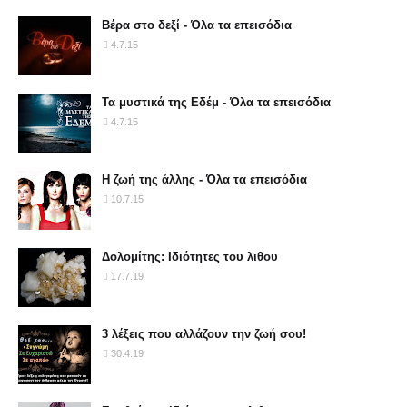
Βέρα στο δεξί - Όλα τα επεισόδια
4.7.15
Τα μυστικά της Εδέμ - Όλα τα επεισόδια
4.7.15
Η ζωή της άλλης - Όλα τα επεισόδια
10.7.15
Δολομίτης: Ιδιότητες του λιθου
17.7.19
3 λέξεις που αλλάζουν την ζωή σου!
30.4.19