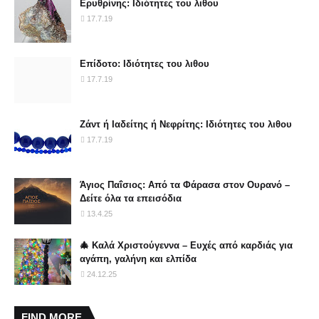
Ερυθρίνης: Ιδιότητες του λιθου
17.7.19
Επίδοτο: Ιδιότητες του λιθου
17.7.19
Ζάντ ή Ιαδείτης ή Νεφρίτης: Ιδιότητες του λιθου
17.7.19
Άγιος Παΐσιος: Από τα Φάρασα στον Ουρανό –
Δείτε όλα τα επεισόδια
13.4.25
🎄 Καλά Χριστούγεννα – Ευχές από καρδιάς για
αγάπη, γαλήνη και ελπίδα
24.12.25
FIND MORE