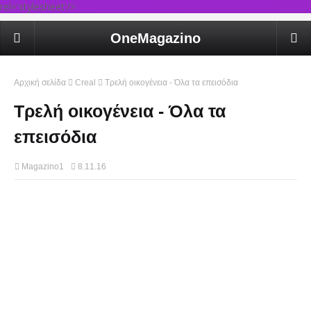
rel='stylesheet'/>
OneMagazino
Αρχική σελίδα
Creal
Τρελή οικογένεια - Όλα τα επεισόδια
Τρελή οικογένεια - Όλα τα
επεισόδια
Magazino1
8.11.16