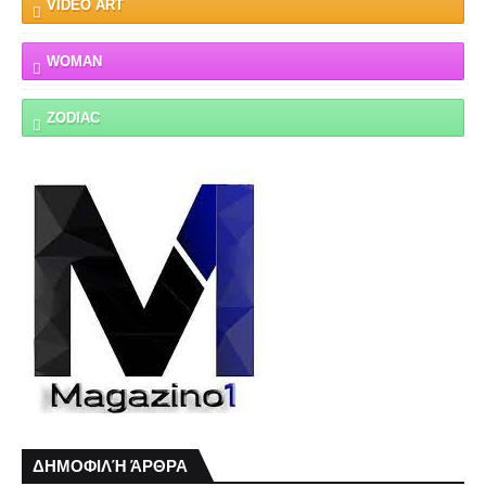
VIDEO ART
WOMAN
ZODIAC
ΔΗΜΟΦΙΛΉ ΆΡΘΡΑ