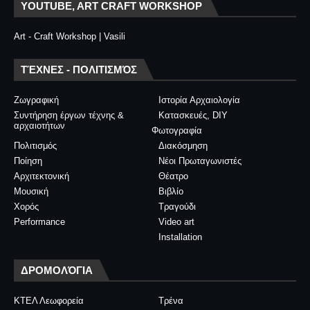
YOUTUBE, ART CRAFT WORKSHOP
Art - Craft Workshop | Vasili
ΤΈΧΝΕΣ - ΠΟΛΙΤΙΣΜΌΣ
Ζωγραφική
Ιστορία Αρχαιολογία
Συντήρηση έργων τέχνης &
Κατασκευές, DIY
αρχαιοτήτων
Φωτογραφία
Πολιτισμός
Διακόσμηση
Ποίηση
Νέοι Πρωταγωνιστές
Αρχιτεκτονική
Θέατρο
Μουσική
Βιβλίο
Χορός
Τραγούδι
Performance
Video art
Installation
ΔΡΟΜΟΛΌΓΙΑ
ΚΤΕΛ Λεωφορεία
Τρένα