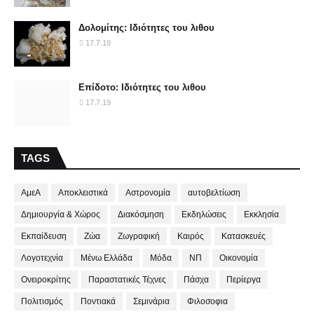
Δολομίτης: Ιδιότητες του λιθου
17.7.19
Επίδοτο: Ιδιότητες του λιθου
17.7.19
TAGS
ΑμεΑ
Αποκλειστικά
Αστρονομία
αυτοβελτίωση
Δημιουργία & Χώρος
Διακόσμηση
Εκδηλώσεις
Εκκλησία
Εκπαίδευση
Ζώα
Ζωγραφική
Καιρός
Κατασκευές
Λογοτεχνία
Μένω Ελλάδα
Μόδα
ΝΠ
Οικονομία
Ονειροκρίτης
Παραστατικές Τέχνες
Πάσχα
Περίεργα
Πολιτισμός
Ποντιακά
Σεμινάρια
Φιλοσοφια