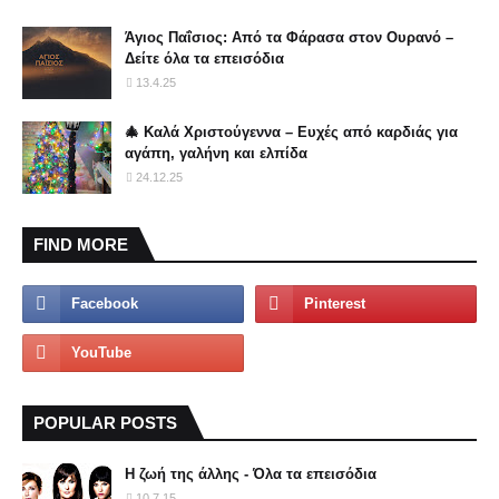
Άγιος Παΐσιος: Από τα Φάρασα στον Ουρανό –
Δείτε όλα τα επεισόδια
13.4.25
🎄 Καλά Χριστούγεννα – Ευχές από καρδιάς για
αγάπη, γαλήνη και ελπίδα
24.12.25
FIND MORE
POPULAR POSTS
Η ζωή της άλλης - Όλα τα επεισόδια
10.7.15