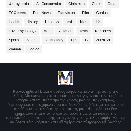
Φωτογραφία
Art Conservator
Christmas
Cook
Creal
ECO news
Euro News
Eurovision
Film
Genius
Health
History
Holidays
Inst.
Kids
Life
Love-Psychology
Man
National
News
Reporters
Sports
Stones
Technology
Tips
Tv
Video Art
Woman
Zodiac
Καλώς ήρθατε! Είμαι ο αρθρογράφος και ιδιοκτήτης αυτής της
σελίδας. Με έμπνευση από τα καθημερινά γεγονότα, την πλούσια
ιστορία και τον πολιτισμό της χώρας μας και παγκοσμίως,
δημιουργούμε περιεχόμενο που αναδεικνύει τις διάφορες φωνές που
συνθέτουν τον πλούτο της κοινότητάς μας. Η σελίδα μου δεν
χρηματοδοτείται από το κράτος, αλλά είναι αποτέλεσμα της
προσωπικής μου αφοσίωσης και αγάπης για την πληροφορία. Ελπίζω
να βρείτε εδώ χρήσιμες και ενδιαφέρουσες πληροφορίες! Βασίλης