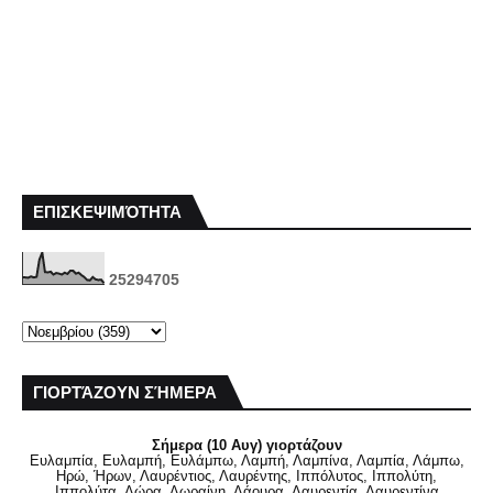
ΕΠΙΣΚΕΨΙΜΌΤΗΤΑ
2
5
2
9
4
7
0
5
ΓΙΟΡΤΆΖΟΥΝ ΣΉΜΕΡΑ
Σήμερα (10 Αυγ) γιορτάζουν
Ευλαμπία, Ευλαμπή, Ευλάμπω, Λαμπή, Λαμπίνα, Λαμπία, Λάμπω,
Ηρώ, Ήρων, Λαυρέντιος, Λαυρέντης, Ιππόλυτος, Ιππολύτη,
Ιππολύτα, Λώρα, Λωραίνη, Λάουρα, Λαυρεντία, Λαυρεντίνα