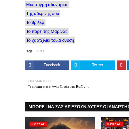
Μια στιγμή αδυναμίας
Της αδερφής σου
Το θρίλερ
Το πάρτι της Μαρίνας
Το χαρτζιλίκι του Διονύση
Tags:
Creal
Facebook
Twitter
ΠΑΛΑΙΌΤΕΡΗ
Τι χρώμα είχε η Αγία Σοφία στο Βυζάντιο;
ΜΠΟΡΕΊ ΝΑ ΣΑΣ ΑΡΈΣΟΥΝ ΑΥΤΈΣ ΟΙ ΑΝΑΡΤΉΣ
CREAL
CREAL