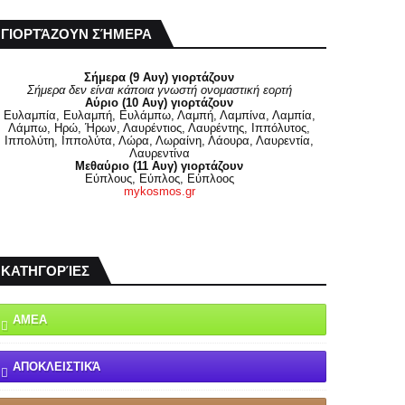
ΓΙΟΡΤΆΖΟΥΝ ΣΉΜΕΡΑ
Σήμερα (9 Αυγ) γιορτάζουν
Σήμερα δεν είναι κάποια γνωστή ονομαστική εορτή
Αύριο (10 Αυγ) γιορτάζουν
Ευλαμπία, Ευλαμπή, Ευλάμπω, Λαμπή, Λαμπίνα, Λαμπία,
Λάμπω, Ηρώ, Ήρων, Λαυρέντιος, Λαυρέντης, Ιππόλυτος,
Ιππολύτη, Ιππολύτα, Λώρα, Λωραίνη, Λάουρα, Λαυρεντία,
Λαυρεντίνα
Μεθαύριο (11 Αυγ) γιορτάζουν
Εύπλους, Εύπλος, Εύπλοος
mykosmos.gr
ΚΑΤΗΓΟΡΊΕΣ
ΑΜΕΑ
ΑΠΟΚΛΕΙΣΤΙΚΆ