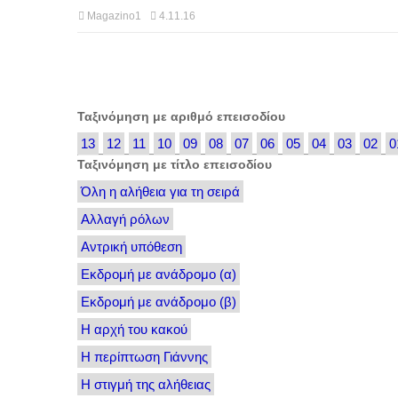
Magazino1
4.11.16
Ταξινόμηση με αριθμό επεισοδίου
13
12
11
10
09
08
07
06
05
04
03
02
0
Ταξινόμηση με τίτλο επεισοδίου
Όλη η αλήθεια για τη σειρά
Αλλαγή ρόλων
Αντρική υπόθεση
Εκδρομή με ανάδρομο (α)
Εκδρομή με ανάδρομο (β)
Η αρχή του κακού
Η περίπτωση Γιάννης
Η στιγμή της αλήθειας