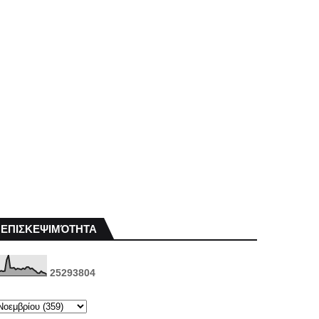
ΕΠΙΣΚΕΨΙΜΌΤΗΤΑ
2
5
2
9
3
8
0
4