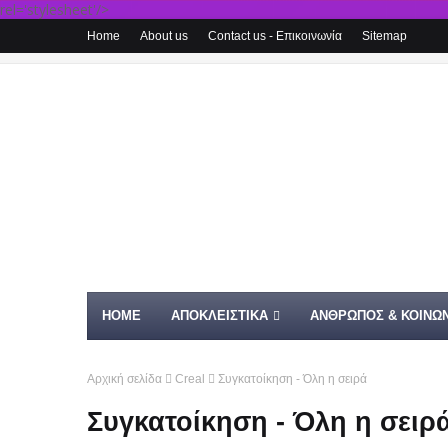
rel='stylesheet'/>
Home
About us
Contact us - Επικοινωνία
Sitemap
HOME
ΑΠΟΚΛΕΙΣΤΙΚΑ
ΑΝΘΡΩΠΟΣ & ΚΟΙΝΩΝ
Αρχική σελίδα
Creal
Συγκατοίκηση - Όλη η σειρά
Συγκατοίκηση - Όλη η σειρ