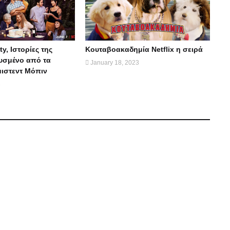
ty, Ιστορίες της
Κουταβοακαδημία Νetflix η σειρά
υσμένο από τα
January 18, 2023
μιστεντ Μόπιν
3