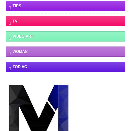
TIPS
TV
VIDEO ART
WOMAN
ZODIAC