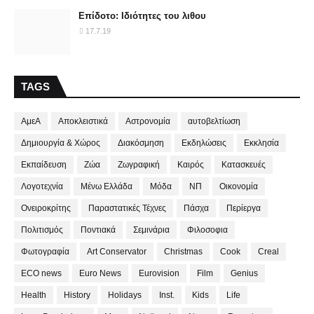
Επίδοτο: Ιδιότητες του λιθου
17.7.19
TAGS
ΑμεΑ
Αποκλειστικά
Αστρονομία
αυτοβελτίωση
Δημιουργία & Χώρος
Διακόσμηση
Εκδηλώσεις
Εκκλησία
Εκπαίδευση
Ζώα
Ζωγραφική
Καιρός
Κατασκευές
Λογοτεχνία
Μένω Ελλάδα
Μόδα
ΝΠ
Οικονομία
Ονειροκρίτης
Παραστατικές Τέχνες
Πάσχα
Περίεργα
Πολιτισμός
Ποντιακά
Σεμινάρια
Φιλοσοφια
Φωτογραφία
Art Conservator
Christmas
Cook
Creal
ECO news
Euro News
Eurovision
Film
Genius
Health
History
Holidays
Inst.
Kids
Life