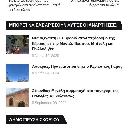
Τεστ: Οι 10 ερωτήσεις που
5 “Περίεργα” πράγματα που δεν
φανερώνουν αν είχατε τραυματική
ήξερες για τα ζώδια!
παιδική ηλικία!
ΜΠΟΡΕΊ ΝΑ ΣΑΣ ΑΡΈΣΟΥΝ ΑΥΤΈΣ ΟΙ ΑΝΑΡΤΉΣΕΙΣ
Μια αξέχαστη 80s βραδιά στον πεζόδρομο της
Βέροιας με την Μαντώ, Βόσσου, Μπίγαλη και
Πωλίνα! 🎶✨
March 19, 2025
Απόκριες: Πραγματοποιήθηκε ο Κεριώτικος Γάμος
March 04, 2024
Ζάκυνθος: Μεγάλη συμμετοχή στο πανηγύρι της
Παναγίας Λιμνιώτισσας
September 08, 2023
ΔΗΜΟΣΊΕΥΣΗ ΣΧΟΛΊΟΥ