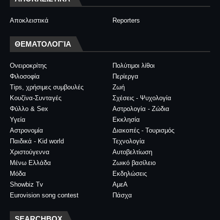
Αποκλειστικά
Reporters
ΘΕΜΑΤΟΛΟΓΊΑ
Ονειροκρίτης
Πολύτιμοι λίθοι
Φιλοσοφία
Περίεργα
Tips, χρήσιμες συμβουλές
Ζωή
Κουζίνα-Συνταγές
Σχέσεις - Ψυχολογία
Φύλλο & Sex
Αστρολογία - Ζώδια
Υγεία
Εκκλησία
Αστρονομία
Διακοπές - Τουρισμός
Παιδικά - Kid world
Τεχνολογία
Χριστούγεννα
Αυτοβελτίωση
Μένω Ελλάδα
Ζωικό βασίλειο
Μόδα
Εκδηλώσεις
Showbiz Tv
ΑμεΑ
Eurovision song contest
Πάσχα
SEARCHBOX