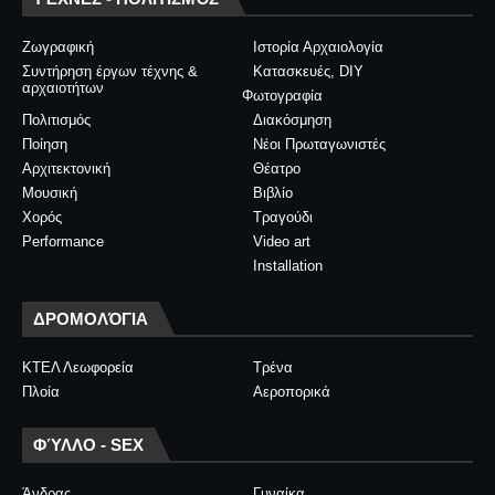
Ζωγραφική
Ιστορία Αρχαιολογία
Συντήρηση έργων τέχνης &
Κατασκευές, DIY
αρχαιοτήτων
Φωτογραφία
Πολιτισμός
Διακόσμηση
Ποίηση
Νέοι Πρωταγωνιστές
Αρχιτεκτονική
Θέατρο
Μουσική
Βιβλίο
Χορός
Τραγούδι
Performance
Video art
Installation
ΔΡΟΜΟΛΌΓΙΑ
ΚΤΕΛ Λεωφορεία
Τρένα
Πλοία
Αεροπορικά
ΦΎΛΛΟ - SEX
Άνδρας
Γυναίκα