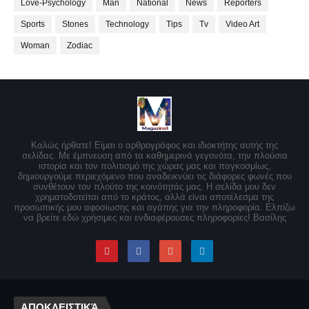
Love-Psychology
Man
National
News
Reporters
Sports
Stones
Technology
Tips
Tv
Video Art
Woman
Zodiac
Καλώς ήρθατε! Είμαι ο αρθρογράφος και ιδιοκτήτης αυτής της
σελίδας. Με έμπνευση από τα καθημερινά γεγονότα, την πλούσια
ιστορία και τον πολιτισμό της χώρας μας και παγκοσμίως,
δημιουργούμε περιεχόμενο που αναδεικνύει τις διάφορες φωνές που
συνθέτουν τον πλούτο της κοινότητάς μας. Η σελίδα μου δεν
χρηματοδοτείται από το κράτος, αλλά είναι αποτέλεσμα της
προσωπικής μου αφοσίωσης και αγάπης για την πληροφορία. Ελπίζω
να βρείτε εδώ χρήσιμες και ενδιαφέρουσες πληροφορίες! Βασίλης
ΑΠΟΚΛΕΙΣΤΙΚΆ