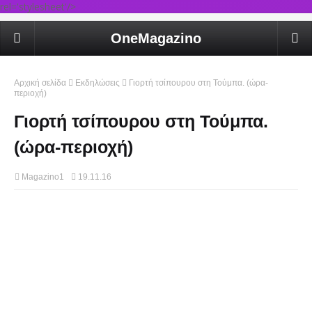
rel='stylesheet'/>
OneMagazino
Αρχική σελίδα
Εκδηλώσεις
Γιορτή τσίπουρου στη Τούμπα. (ώρα-
περιοχή)
Γιορτή τσίπουρου στη Τούμπα.
(ώρα-περιοχή)
Magazino1
19.11.16