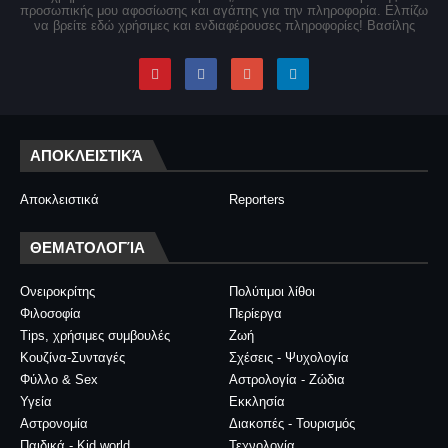
προσωπικής μου αφοσίωσης και αγάπης για την πληροφορία. Ελπίζω
να βρείτε εδώ χρήσιμες και ενδιαφέρουσες πληροφορίες! Βασίλης
ΑΠΟΚΛΕΙΣΤΙΚΆ
Αποκλειστικά
Reporters
ΘΕΜΑΤΟΛΟΓΊΑ
Ονειροκρίτης
Πολύτιμοι λίθοι
Φιλοσοφία
Περίεργα
Tips, χρήσιμες συμβουλές
Ζωή
Κουζίνα-Συνταγές
Σχέσεις - Ψυχολογία
Φύλλο & Sex
Αστρολογία - Ζώδια
Υγεία
Εκκλησία
Αστρονομία
Διακοπές - Τουρισμός
Παιδικά - Kid world
Τεχνολογία