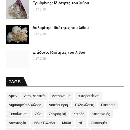
Ερυθρίνης: Ιδιότητες του λιθου
17.7.19
Δολομίτης: Ιδιότητες του λιθου
17.7.19
Επίδοτο: Ιδιότητες του λιθου
17.7.19
TAGS
ΑμεΑ
Αποκλειστικά
Αστρονομία
αυτοβελτίωση
Δημιουργία & Χώρος
Διακόσμηση
Εκδηλώσεις
Εκκλησία
Εκπαίδευση
Ζώα
Ζωγραφική
Καιρός
Κατασκευές
Λογοτεχνία
Μένω Ελλάδα
Μόδα
ΝΠ
Οικονομία