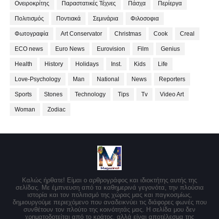
Ονειροκρίτης
Παραστατικές Τέχνες
Πάσχα
Περίεργα
Πολιτισμός
Ποντιακά
Σεμινάρια
Φιλοσοφια
Φωτογραφία
Art Conservator
Christmas
Cook
Creal
ECO news
Euro News
Eurovision
Film
Genius
Health
History
Holidays
Inst.
Kids
Life
Love-Psychology
Man
National
News
Reporters
Sports
Stones
Technology
Tips
Tv
Video Art
Woman
Zodiac
Καλώς ήρθατε! Είμαι ο αρθρογράφος και ιδιοκτήτης αυτής της
σελίδας. Με έμπνευση από τα καθημερινά γεγονότα, την πλούσια
ιστορία και τον πολιτισμό της χώρας μας και παγκοσμίως,
δημιουργούμε περιεχόμενο που αναδεικνύει τις διάφορες φωνές που
συνθέτουν τον πλούτο της κοινότητάς μας. Η σελίδα μου δεν
χρηματοδοτείται από το κράτος, αλλά είναι αποτέλεσμα της