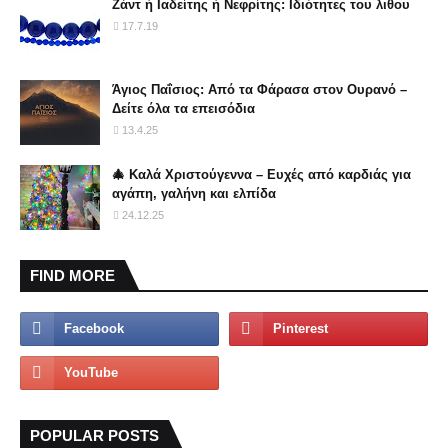
Ζάντ ή Ιαδείτης ή Νεφρίτης: Ιδιότητες του λιθου
17.7.19
Άγιος Παΐσιος: Από τα Φάρασα στον Ουρανό –
Δείτε όλα τα επεισόδια
13.4.25
🎄 Καλά Χριστούγεννα – Ευχές από καρδιάς για
αγάπη, γαλήνη και ελπίδα
24.12.25
FIND MORE
POPULAR POSTS