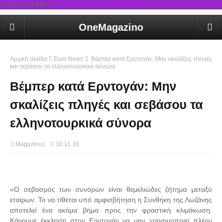
rel='stylesheet'/>
OneMagazino
Αρχική σελίδα
Euro News
Βέμπερ κατά Ερντογάν: Μην σκαλίζεις πληγές
και σεβάσου τα ελληνοτουρκικά σύνορα
Βέμπερ κατά Ερντογάν: Μην
σκαλίζεις πληγές και σεβάσου τα
ελληνοτουρκικά σύνορα
Magazino1
30.11.16
«Ο σεβασμός των συνόρων είναι θεμελιώδες ζήτημα μεταξύ
εταίρων. Το να τίθεται υπό αμφισβήτηση η Συνθήκη της Λωζάνης
αποτελεί ένα ακόμα βήμα προς την φραστική κλιμάκωση.
Κάνουμε έκκληση στον Ερντογάν να μην χρησιμοποιεί πλέον