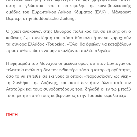
αυτή τη γλώσσα», είπε ο επικεφαλής της κοινοβουλευτικής
ομάδας του Ευρωπαϊκού Λαϊκού Κόμματος (ΕΛΚ) , Μάνφρεντ
Βέμπερ, στην Suddeutsche Zeitung.
Ο χριστιανοκοινωνιστής Βαυαρός πολιτικός τόνισε επίσης ότι ο
καθένας έχει συνείδηση του πόσο δύσκολο ήταν να χαραχτούν
τα σύνορα Ελλάδας -Τουρκίας. «Όλοι θα όφειλαν να καταβάλουν
προσπάθειες ώστε να μην σκαλίζονται παλιές πληγές».
Η εφημερίδα του Μονάχου σημειώνει όμως ότι «τον Ερντογάν σε
τελευταία ανάλυση δεν τον ενδιαφέρει τόσο η ιστορική ορθότητα,
όσο το να επιτεθεί σε εκείνους οι οποίοι «παρουσίασαν ως νίκη»
τη Συνθήκη της Λοζάνης, και αυτοί δεν ήταν άλλοι από τον
Ατατούρκ και τους συνοδοιπόρους του, δηλαδή οι εν τω μεταξύ
τόσο μισητοί από τους κυβερνώντες στην Τουρκία κεμαλιστές».
ΠΗΓΗ