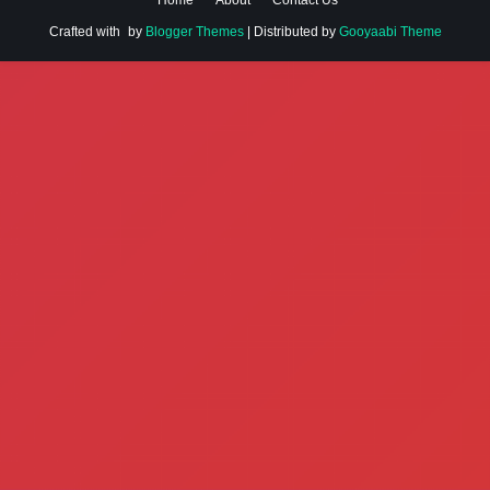
Home
About
Contact Us
Crafted with
by
Blogger Themes
| Distributed by
Gooyaabi Theme