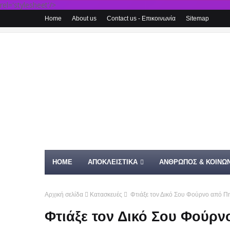
rel='stylesheet'/>
Home
About us
Contact us - Επικοινωνία
Sitemap
HOME
ΑΠΟΚΛΕΙΣΤΙΚΑ
ΑΝΘΡΩΠΟΣ & ΚΟΙΝΩΝ
Αρχική σελίδα
Κατασκευές
Φτιάξε τον Δικό Σου Φούρνο από Π
Φτιάξε τον Δικό Σου Φούρν