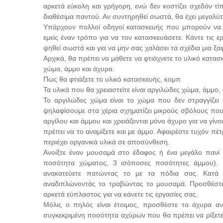
αρκετά εύκολη και γρήγορη, ενώ δεν κοστίζει σχεδόν τί
διαθέσιμα παντού. Αν συντηρηθεί σωστά, θα έχει μεγαλύτ
Υπάρχουν πολλοί οδηγοί κατασκευής που μπορούν να 
εμείς έναν τρόπο για να τον κατασκευάσετε. Κάντε τις ερ
ψηθεί σωστά και για να μην σας χαλάσει τα σχέδια μια ξ
Αρχικά, θα πρέπει να μάθετε να φτιάχνετε το υλικό κατα
χώμα, άμμο και άχυρα.
Πως θα φτιάξετε το υλικό κατασκευής, κομπ
Τα υλικά που θα χρειαστείτε είναι αργιλώδες χώμα, άμμο,
Το αργιλώδες χώμα είναι το χώμα που δεν στραγγίζει ε
ψηλαφίσουμε στα χέρια σχηματίζει μικρούς σβόλους που
αργίλου και άμμου και χρειάζονται μόνο άχυρο για να γί
πρέπει να το αναμίξετε και με άμμο. Αφαιρέστε τυχόν 
περιέχει οργανικά υλικά σε αποσύνθεση.
Ανοίξτε έναν μουσαμά στο έδαφος ή ένα μεγάλο πανί κ
ποσότητα χώματος, 3 ισόποσες ποσότητες άμμου). Ρ
ανακατεύετε πατώντας το με τα πόδια σας. Κατά 
αναδιπλώνοντάς το τραβώντας το μουσαμά. Προσθέστε 
αρκετά εύπλαστος για να κάνετε τις εργασίες σας.
Μόλις ο πηλός είναι έτοιμος, προσθέστε τα άχυρα αν
συγκεκριμένη ποσότητα αχύρων που θα πρέπει να ρίξετε