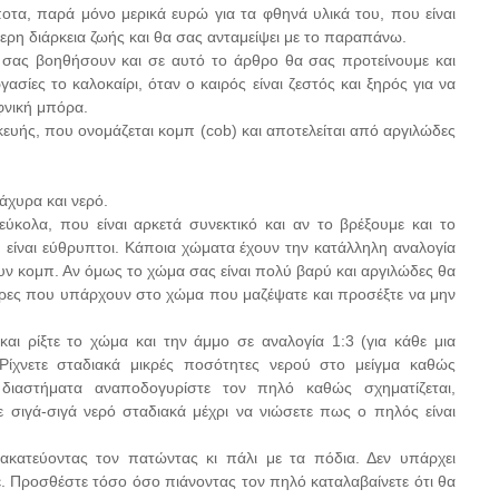
ποτα, παρά μόνο μερικά ευρώ για τα φθηνά υλικά του, που είναι
ερη διάρκεια ζωής και θα σας ανταμείψει με το παραπάνω.
σας βοηθήσουν και σε αυτό το άρθρο θα σας προτείνουμε και
γασίες το καλοκαίρι, όταν ο καιρός είναι ζεστός και ξηρός για να
αφνική μπόρα.
σκευής, που ονομάζεται κομπ (cob) και αποτελείται από αργιλώδες
 άχυρα και νερό.
ύκολα, που είναι αρκετά συνεκτικό και αν το βρέξουμε και το
 είναι εύθρυπτοι. Κάποια χώματα έχουν την κατάλληλη αναλογία
νουν κομπ. Αν όμως το χώμα σας είναι πολύ βαρύ και αργιλώδες θα
πέτρες που υπάρχουν στο χώμα που μαζέψατε και προσέξτε να μην
αι ρίξτε το χώμα και την άμμο σε αναλογία 1:3 (για κάθε μια
ίχνετε σταδιακά μικρές ποσότητες νερού στο μείγμα καθώς
διαστήματα αναποδογυρίστε τον πηλό καθώς σχηματίζεται,
σιγά-σιγά νερό σταδιακά μέχρι να νιώσετε πως ο πηλός είναι
ακατεύοντας τον πατώντας κι πάλι με τα πόδια. Δεν υπάρχει
. Προσθέστε τόσο όσο πιάνοντας τον πηλό καταλαβαίνετε ότι θα