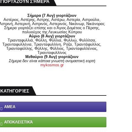
ΓΙΟΡΤΆΖΟΥΝ ΣΉΜΕΡΑ
Σήμερα (7 Αυγ) γιορτάζουν
Αστέριος, Αστέρης, Αστρης, Αστέρω, Αστερία, Αστρούλα,
Αστρινή, Αστερινή, Αστρινός, Αστερινός, Νικάνωρ, Νικάνορας
Σήμερα γιορτάζει επίσης και ο Άγιος Δομέτιος ο Πέρσης,
πολυούχος της Λευκωσίας Κύπρου
Αύριο (8 Αυγ) γιορτάζουν
Τριανταφυλλιά, Φύλλη, Φύλλια, Φυλλιώ, Φυλλίτσα,
Τριανταφυλλένια, Τριανταφυλλίνη, Ρόζα, Τριαντάφυλλος,
Τριανταφύλλης, Φύλλης, Φύλλιος, Τριανταφυλλένιος,
Τριανταφυλλίνος
Μεθαύριο (9 Αυγ) γιορτάζουν
Σήμερα δεν είναι κάποια γνωστή ονομαστική εορτή
mykosmos.gr
ΚΑΤΗΓΟΡΊΕΣ
ΑΜΕΑ
ΑΠΟΚΛΕΙΣΤΙΚΆ