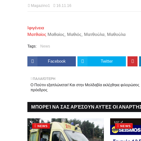
Magazino1
16.11.16
Ιφιγένεια
Ματθαίος
Μαθαίος, Μαθιός, Ματθούλα, Μαθούλα
Tags:
News
Facebook
Twitter
ΠΑΛΑΙΌΤΕΡΗ
Ο Πούτιν εξαπλώνεται! Και στην Μολδαβία εκλέχθηκε φιλορώσος
πρόεδρος
ΜΠΟΡΕΊ ΝΑ ΣΑΣ ΑΡΈΣΟΥΝ ΑΥΤΈΣ ΟΙ ΑΝΑΡΤΉΣ
NEWS
NEWS