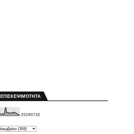
ΕΠΙΣΚΕΨΙΜΌΤΗΤΑ
2
5
2
9
0
7
3
2