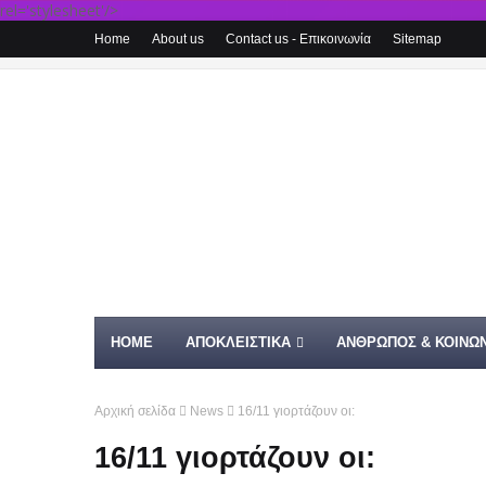
rel='stylesheet'/>
Home
About us
Contact us - Επικοινωνία
Sitemap
HOME
ΑΠΟΚΛΕΙΣΤΙΚΑ
ΑΝΘΡΩΠΟΣ & ΚΟΙΝΩΝ
Αρχική σελίδα
News
16/11 γιορτάζουν οι:
16/11 γιορτάζουν οι: