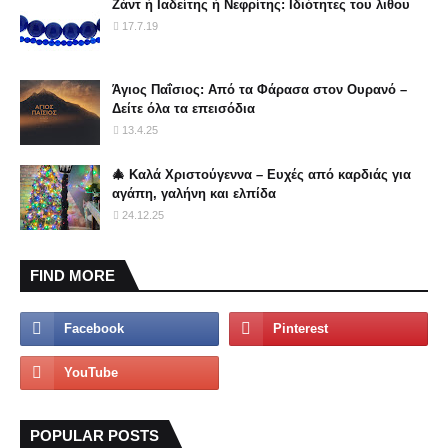
Ζάντ ή Ιαδείτης ή Νεφρίτης: Ιδιότητες του λιθου
17.7.19
Άγιος Παΐσιος: Από τα Φάρασα στον Ουρανό –
Δείτε όλα τα επεισόδια
13.4.25
🎄 Καλά Χριστούγεννα – Ευχές από καρδιάς για
αγάπη, γαλήνη και ελπίδα
24.12.25
FIND MORE
POPULAR POSTS