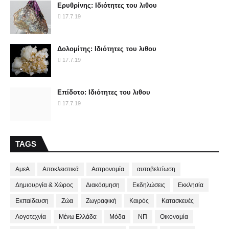
Ερυθρίνης: Ιδιότητες του λιθου
17.7.19
Δολομίτης: Ιδιότητες του λιθου
17.7.19
Επίδοτο: Ιδιότητες του λιθου
17.7.19
TAGS
ΑμεΑ
Αποκλειστικά
Αστρονομία
αυτοβελτίωση
Δημιουργία & Χώρος
Διακόσμηση
Εκδηλώσεις
Εκκλησία
Εκπαίδευση
Ζώα
Ζωγραφική
Καιρός
Κατασκευές
Λογοτεχνία
Μένω Ελλάδα
Μόδα
ΝΠ
Οικονομία