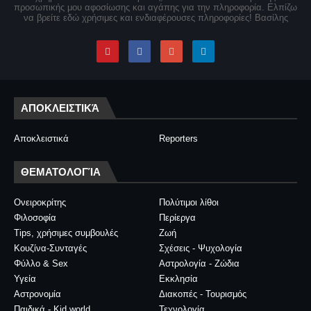
προσωπικής μου αφοσίωσης και αγάπης για την πληροφορία. Ελπίζω
να βρείτε εδώ χρήσιμες και ενδιαφέρουσες πληροφορίες! Βασίλης
ΑΠΟΚΛΕΙΣΤΙΚΆ
Αποκλειστικά
Reporters
ΘΕΜΑΤΟΛΟΓΊΑ
Ονειροκρίτης
Πολύτιμοι λίθοι
Φιλοσοφία
Περίεργα
Tips, χρήσιμες συμβουλές
Ζωή
Κουζίνα-Συνταγές
Σχέσεις - Ψυχολογία
Φύλλο & Sex
Αστρολογία - Ζώδια
Υγεία
Εκκλησία
Αστρονομία
Διακοπές - Τουρισμός
Παιδικά - Kid world
Τεχνολογία