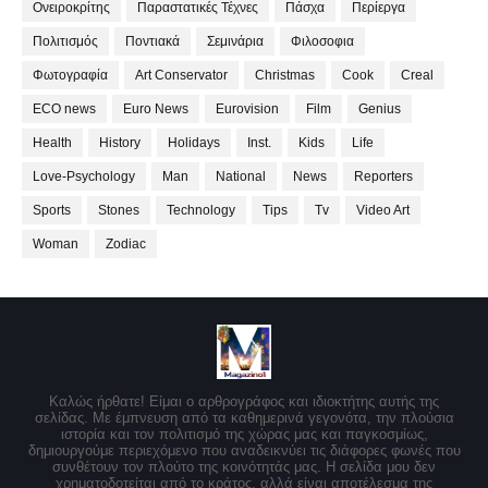
Ονειροκρίτης
Παραστατικές Τέχνες
Πάσχα
Περίεργα
Πολιτισμός
Ποντιακά
Σεμινάρια
Φιλοσοφια
Φωτογραφία
Art Conservator
Christmas
Cook
Creal
ECO news
Euro News
Eurovision
Film
Genius
Health
History
Holidays
Inst.
Kids
Life
Love-Psychology
Man
National
News
Reporters
Sports
Stones
Technology
Tips
Tv
Video Art
Woman
Zodiac
Καλώς ήρθατε! Είμαι ο αρθρογράφος και ιδιοκτήτης αυτής της
σελίδας. Με έμπνευση από τα καθημερινά γεγονότα, την πλούσια
ιστορία και τον πολιτισμό της χώρας μας και παγκοσμίως,
δημιουργούμε περιεχόμενο που αναδεικνύει τις διάφορες φωνές που
συνθέτουν τον πλούτο της κοινότητάς μας. Η σελίδα μου δεν
χρηματοδοτείται από το κράτος, αλλά είναι αποτέλεσμα της