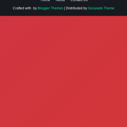
Home
About
Contact Us
Crafted with
by
Blogger Themes
| Distributed by
Gooyaabi Theme