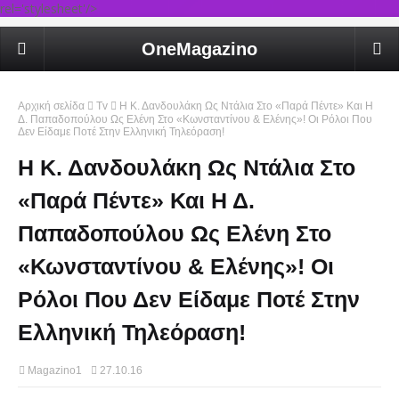
rel='stylesheet'/>
OneMagazino
Αρχική σελίδα
Tv
Η Κ. Δανδουλάκη Ως Ντάλια Στο «Παρά Πέντε» Και Η
Δ. Παπαδοπούλου Ως Ελένη Στο «Κωνσταντίνου & Ελένης»! Οι Ρόλοι Που
Δεν Είδαμε Ποτέ Στην Ελληνική Τηλεόραση!
Η Κ. Δανδουλάκη Ως Ντάλια Στο
«Παρά Πέντε» Και Η Δ.
Παπαδοπούλου Ως Ελένη Στο
«Κωνσταντίνου & Ελένης»! Οι
Ρόλοι Που Δεν Είδαμε Ποτέ Στην
Ελληνική Τηλεόραση!
Magazino1
27.10.16