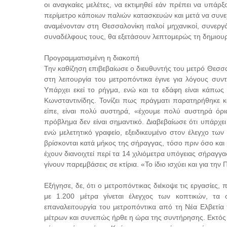
οι αναγκαίες μελέτες, να εκτιμηθεί εάν πρέπει να υπάρ
περίμετρο κάποιων παλιών κατασκευών και μετά να συνε
αναμένονταν στη Θεσσαλονίκη ιταλοί μηχανικοί, συνεργ
συναδέλφους τους, θα εξετάσουν λεπτομερώς τη δημιου
Προγραμματισμένη η διακοπή
Την καθίζηση επιβεβαίωσε ο διευθυντής του μετρό Θεσσα
στη λειτουργία του μετροπόντικα έγινε για λόγους συ
Υπάρχει εκεί το ρήγμα, ενώ και τα εδάφη είναι κάπως
Κωνσταντινίδης. Τονίζει πως πράγματι παρατηρήθηκε 
είπε, είναι πολύ αυστηρά, «έχουμε πολύ αυστηρά όρι
πρόβλημα δεν είναι σημαντικό. Διαβεβαίωσε ότι υπάρχε
ενώ μελετητικό γραφείο, εξειδικευμένο στον έλεγχο των 
βρίσκονται κατά μήκος της σήραγγας, τόσο πριν όσο κα
έχουν διανοιχτεί περί τα 14 χιλιόμετρα υπόγειας σήραγγ
γίνουν παρεμβάσεις σε κτίρια. «Το ίδιο ισχύει και για τη
Εξήγησε, δε, ότι ο μετροπόντικας διέκοψε τις εργασίες
με 1.200 μέτρα γίνεται έλεγχος των κοπτικών, τα
επαναλειτουργία του μετροπόντικα από τη Νέα Ελβετία
μέτρων και συνεπώς ήρθε η ώρα της συντήρησης. Εκτός α