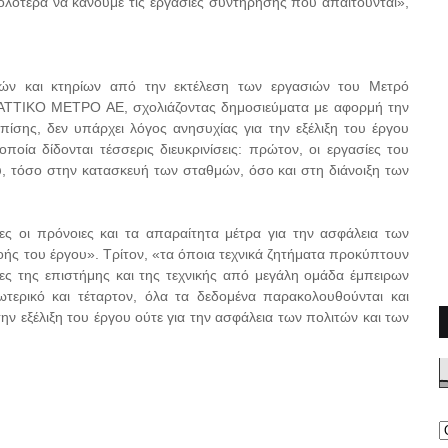
ότερα να κάνουμε τις εργασίες συντήρησης που απαιτούνται»,
τών και κτηρίων από την εκτέλεση των εργασιών του Μετρό
 ΑΤΤΙΚΟ ΜΕΤΡΟ ΑΕ, σχολιάζοντας δημοσιεύματα με αφορμή την
ίσης, δεν υπάρχει λόγος ανησυχίας για την εξέλιξη του έργου
ία δίδονται τέσσερις διευκρινίσεις: πρώτον, οι εργασίες του
ύ, τόσο στην κατασκευή των σταθμών, όσο και στη διάνοιξη των
ες οι πρόνοιες και τα απαραίτητα μέτρα για την ασφάλεια των
ής του έργου». Τρίτον, «τα όποια τεχνικά ζητήματα προκύπτουν
ες της επιστήμης και της τεχνικής από μεγάλη ομάδα έμπειρων
τερικό και τέταρτον, όλα τα δεδομένα παρακολουθούνται και
την εξέλιξη του έργου ούτε για την ασφάλεια των πολιτών και των