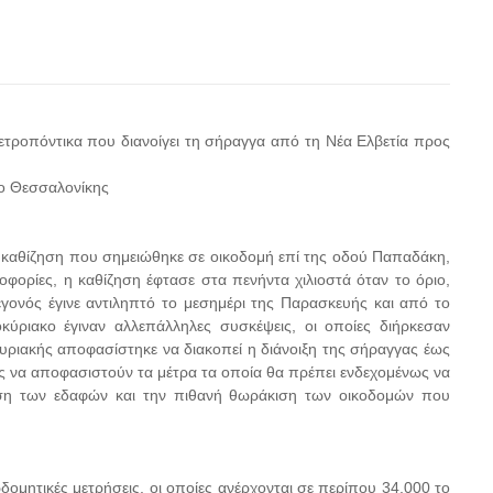
τροπόντικα που διανοίγει τη σήραγγα από τη Νέα Ελβετία προς
ίο Θεσσαλονίκης
 καθίζηση που σημειώθηκε σε οικοδομή επί της οδού Παπαδάκη,
οφορίες, η καθίζηση έφτασε στα πενήντα χιλιοστά όταν το όριο,
 γεγονός έγινε αντιληπτό το μεσημέρι της Παρασκευής και από το
ύριακο έγιναν αλλεπάλληλες συσκέψεις, οι οποίες διήρκεσαν
υριακής αποφασίστηκε να διακοπεί η διάνοιξη της σήραγγας έως
ς να αποφασιστούν τα μέτρα τα οποία θα πρέπει ενδεχομένως να
υση των εδαφών και την πιθανή θωράκιση των οικοδομών που
δομητικές μετρήσεις, οι οποίες ανέρχονται σε περίπου 34.000 το