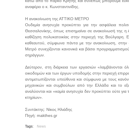
κάτω από το πάρκο Κρήτης και συνεπώς μπορούμε ευκολ
αναφέρει ο κ. Κωνσταντινίδης.
Η ανακοίνωση της ΑΤΤΙΚΟ ΜΕΤΡΟ
Ουδεμία ανησυχία προκύπτει για την ασφάλεια πολι
Θεσσαλονίκης, όπως επισημαίνει σε ανακοίνωσή της η
καθίζηση πολυκατοικίας στην περιοχή της Βούλγαρη. Επ
καθεαυτού, σύμφωνα πάντα με την ανακοίνωση, στην οπο
Μετρό συνεχίζονται κανονικά και βάσει προγραμματισμο
σηράγγων.
Δεύτερον, στη διάρκεια των εργασιών «λαμβάνονται όλ
οικοδομών και των έργων υποδομής στην περιοχή επιρρο
αντιμετωπίζονται υπεύθυνα και σύμφωνα με τους κανόν
μηχανικών και συμβούλων από την Ελλάδα και το εξω
αναλύονται και «καμία ανησυχία δεν προκύπτει ούτε για 
κτηρίων».
Συντάκτης: Νίκος Ηλιάδης
Πηγή: makthes.gr
Tags:
News