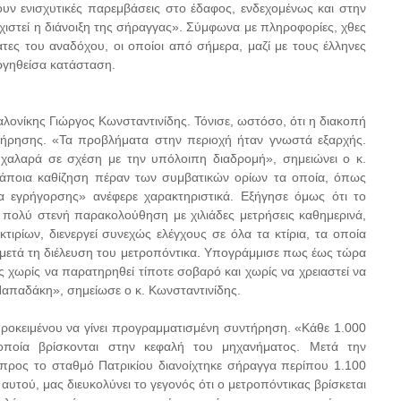
ξουν ενισχυτικές παρεμβάσεις στο έδαφος, ενδεχομένως και στην
χιστεί η διάνοιξη της σήραγγας». Σύμφωνα με πληροφορίες, χθες
άτες του αναδόχου, οι οποίοι από σήμερα, μαζί με τους έλληνες
ργηθείσα κατάσταση.
λονίκης Γιώργος Κωνσταντινίδης. Τόνισε, ωστόσο, ότι η διακοπή
ντήρησης. «Τα προβλήματα στην περιοχή ήταν γνωστά εξαρχής.
 χαλαρά σε σχέση με την υπόλοιπη διαδρομή», σημειώνει ο κ.
κάποια καθίζηση πέραν των συμβατικών ορίων τα οποία, όπως
α εγρήγορσης» ανέφερε χαρακτηριστικά. Εξήγησε όμως ότι το
ι πολύ στενή παρακολούθηση με χιλιάδες μετρήσεις καθημερινά,
κτιρίων, διενεργεί συνεχώς ελέγχους σε όλα τα κτίρια, τα οποία
ι μετά τη διέλευση του μετροπόντικα. Υπογράμμισε πως έως τώρα
ας χωρίς να παρατηρηθεί τίποτε σοβαρό και χωρίς να χρειαστεί να
ν Παπαδάκη», σημείωσε ο κ. Κωνσταντινίδης.
, προκειμένου να γίνει προγραμματισμένη συντήρηση. «Κάθε 1.000
 οποία βρίσκονται στην κεφαλή του μηχανήματος. Μετά την
 προς το σταθμό Πατρικίου διανοίχτηκε σήραγγα περίπου 1.100
υτού, μας διευκολύνει το γεγονός ότι ο μετροπόντικας βρίσκεται