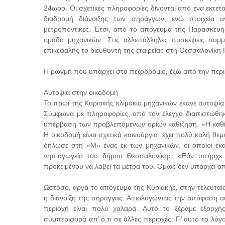
24ωρο. Οι σχετικές πληροφορίες δίνονται από ένα εκτετα
διαδρομή διάνοιξης των σηράγγων, ενώ στοιχεία 
μετροπόντικες. Έτσι, από το απόγευμα της Παρασκευ
ομάδα μηχανικών. Στις αλλεπάλληλες συσκέψεις συμμε
επικεφαλής το διευθυντή της εταιρείας στη Θεσσαλονίκη 
Η ρωγμή που υπάρχει στο πεζοδρόμιο, έξω από την περί
Αυτοψία στην οικοδομή
Το πρωί της Κυριακής κλιμάκιο μηχανικών έκανε αυτοψί
Σύμφωνα με πληροφορίες, από τον έλεγχο διαπιστώθηκε 
υπέρβαση των προβλεπόμενων ορίων καθίζηση. «Η καθί
Η οικοδομή είναι σχετικά καινούργια, έχει πολύ καλή θ
δήλωσε στη «Μ» ένας εκ των μηχανικών, οι οποίοι έκαν
νηπιαγωγείο του δήμου Θεσσαλονίκης. «Εάν υπήρχε
προκειμένου να λάβει τα μέτρα του. Όμως δεν υπάρχει απ
Ωστόσο, αργά το απόγευμα της Κυριακής, στην τελευταί
η διάνοιξη της σήραγγας. Αιτιολογώντας την απόφαση α
περιοχή είναι πολύ χαλαρά. Αυτό το ξέραμε εξαρχή
συμπεριφορά απ’ ό,τι σε άλλες περιοχές. Γι’ αυτό το λό