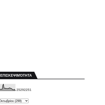
ΕΠΙΣΚΕΨΙΜΌΤΗΤΑ
2
5
2
9
2
2
5
1