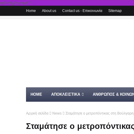
rel='stylesheet'/>
Home
About us
Contact us - Επικοινωνία
Sitemap
HOME
ΑΠΟΚΛΕΙΣΤΙΚΑ
ΑΝΘΡΩΠΟΣ & ΚΟΙΝΩΝ
Αρχική σελίδα
News
Σταμάτησε ο μετροπόντικας στη Βούλγαρη
Σταμάτησε ο μετροπόντικα