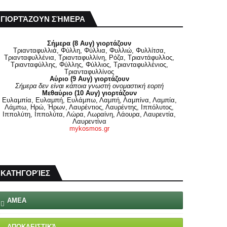
ΓΙΟΡΤΆΖΟΥΝ ΣΉΜΕΡΑ
Σήμερα (8 Αυγ) γιορτάζουν
Τριανταφυλλιά, Φύλλη, Φύλλια, Φυλλιώ, Φυλλίτσα,
Τριανταφυλλένια, Τριανταφυλλίνη, Ρόζα, Τριαντάφυλλος,
Τριανταφύλλης, Φύλλης, Φύλλιος, Τριανταφυλλένιος,
Τριανταφυλλίνος
Αύριο (9 Αυγ) γιορτάζουν
Σήμερα δεν είναι κάποια γνωστή ονομαστική εορτή
Μεθαύριο (10 Αυγ) γιορτάζουν
Ευλαμπία, Ευλαμπή, Ευλάμπω, Λαμπή, Λαμπίνα, Λαμπία,
Λάμπω, Ηρώ, Ήρων, Λαυρέντιος, Λαυρέντης, Ιππόλυτος,
Ιππολύτη, Ιππολύτα, Λώρα, Λωραίνη, Λάουρα, Λαυρεντία,
Λαυρεντίνα
mykosmos.gr
ΚΑΤΗΓΟΡΊΕΣ
ΑΜΕΑ
ΑΠΟΚΛΕΙΣΤΙΚΆ