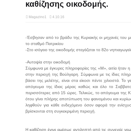
καθίζησης οικοδομής.
Magazino1
4.10.16
-Έσβησαν από το βράδυ της Κυριακής οι μηχανές του με
το σταθμό Πατρικίου
-Στο ισόγειο της οικοδομής στεγάζεται το 82ο νηπιαγωγε
-Αυτοψία στην οικοδομή
Σύμφωνα με έγκυρες πληροφορίες της «Μ», αιτία ήταν η
στην περιοχή της Βούλγαρη. Σύμφωνα με τις ίδιες πληρ
βάσει της μελέτης, είναι στα είκοσι πέντε χιλιοστά. Το
απόγευμα της ίδιας μέρας καθώς και όλο το Σαββατοκ
περισσότερες από 15 ώρες. Τελικώς, το απόγευμα της Κ
ότου γίνει πλήρης αποτύπωση του φαινομένου και κυρίω
ληφθούν για κάθε ενδεχόμενο όσον αφορά την ενίσχ
βρίσκονται στη συγκεκριμένη περιοχή.
Η καθίζηση έγινε αμέσως αντιληπτή από τις συνεχείς γεω