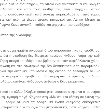
μένο δίκτυο αισθητήρων, το οποίο έχει εγκατασταθεί καθ’ όλη τη
αντλούνται και από τους αισθητήρες που υπάρχουν στους
ής το φαινόμενο ετέθη υπό συνεχή παρακολούθηση από ευρεία
τείχαν περί τα είκοσι άτομα, μηχανικοί της Αττικό Μετρό με
Γιώργο Κωνσταντινίδη, καθώς και μηχανικοί του αναδόχου.
μετρο της οικοδομής
α στη συγκεκριμένη οικοδομή όπου παρουσιάστηκε το πρόβλημα.
ότι η οικοδομή δεν διατρέχει κανέναν κίνδυνο, παρά την καθ’
ζηση αφορά τα εδάφη που βρίσκονται στον περιβάλλοντα χώρο.
εμελίωση και στο εσωτερικό της δεν διαπιστώσαμε το παραμικρό»,
αν την αυτοψία. Στο ισόγειο της οικοδομής λειτουργεί το 82ο
 το παραμικρό πρόβλημα, θα ενημερώναμε αμέσως το δήμο,
ολύτως κανένας κίνδυνος», ανέφερε ο ίδιος μηχανικός.
α από τις αλλεπάλληλες συσκέψεις, αποφασίστηκε να σταματήσει
υτή, έγκυρη πηγή εξήγησε στη «Μ» ότι «τα εδάφη σε εκείνη την
ς. Ξέραμε ότι εκεί τα εδάφη θα έχουν ελαφρώς διαφορετική
γο σταμάτησε η λειτουργία του μετροπόντικα, ώστε να γίνουν όλες