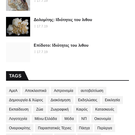
17.7.19
Δολομίτης: Ιδιότητες του λιθου
17.7.19
Επίδοτο: Ιδιότητες του λιθου
17.7.19
TAGS
ΑμεΑ
Αποκλειστικά
Αστρονομία
αυτοβελτίωση
Δημιουργία & Χώρος
Διακόσμηση
Εκδηλώσεις
Εκκλησία
Εκπαίδευση
Ζώα
Ζωγραφική
Καιρός
Κατασκευές
Λογοτεχνία
Μένω Ελλάδα
Μόδα
ΝΠ
Οικονομία
Ονειροκρίτης
Παραστατικές Τέχνες
Πάσχα
Περίεργα