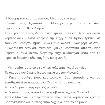
Η δύναμη του κομποσχοινιού, λέγοντας την ευχή
Κάποτε, ένας Αγιοπαυλίτης Μοναχός είχε πάει στον Άγιο
Γεράσιμο στην Κεφαλληνία.
Την ώρα της Θείας Λειτουργίας έμεινε μέσα στο Ιερό και έκανε
κομποσκοίνι – έλεγε νοερώς την ευχή Κύριε Ιησού Χριστέ, Υιέ
του Θεού, ελέησον ημάς – ενώ έξω έψαλλαν. Είχαν φέρει δε στην
Εκκλησία και έναν δαιμονισμένο, για να θεραπευθεί από τον Άγιο
Γεράσιμο. Ενώ λοιπόν έλεγε την ευχή ο Μοναχός μέσα από το
Ιερό, το δαιμόνιο έξω καιγόταν και φώναζε:
– Μη τραβάς αυτό το σχοινί, ρε καλόγηρε, γιατί με καίει.
Το άκουσα αυτό και ο Ιερεύς και λέει στον Μοναχό:
– Κάνε , αδελφέ μου, κομποσκοίνι, όσο μπορείς , για να
ελευθερωθεί το πλάσμα του Θεού από τον δαίμονα.
Τότε ο δαίμονας οργισμένος φώναζε:
– Ρε παλιόπαπα, τι του λες να τραβάει το σχοινί; Με καίει!
Τότε ο Μοναχός με περισσότερο πόνο έκανε κομποσκοίνι, και ο
βασανισμένος άνθρωπος απαλλάχθηκε από το δαιμόνιο.