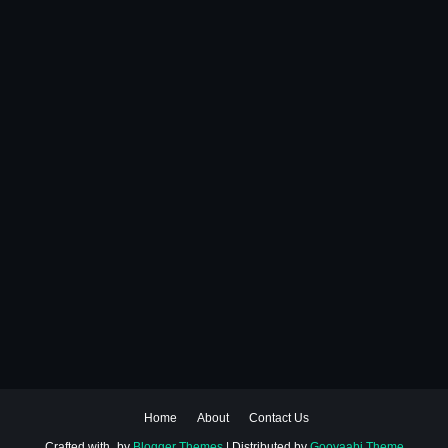
Home
About
Contact Us
Crafted with
by
Blogger Themes
| Distributed by
Gooyaabi Theme