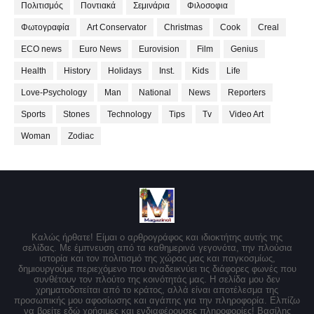
Πολιτισμός
Ποντιακά
Σεμινάρια
Φιλοσοφια
Φωτογραφία
Art Conservator
Christmas
Cook
Creal
ECO news
Euro News
Eurovision
Film
Genius
Health
History
Holidays
Inst.
Kids
Life
Love-Psychology
Man
National
News
Reporters
Sports
Stones
Technology
Tips
Tv
Video Art
Woman
Zodiac
Καλώς ήρθατε! Είμαι ο αρθρογράφος και ιδιοκτήτης αυτής της
σελίδας. Με έμπνευση από τα καθημερινά γεγονότα, την πλούσια
ιστορία και τον πολιτισμό της χώρας μας και παγκοσμίως,
δημιουργούμε περιεχόμενο που αναδεικνύει τις διάφορες φωνές που
συνθέτουν τον πλούτο της κοινότητάς μας. Η σελίδα μου δεν
χρηματοδοτείται από το κράτος, αλλά είναι αποτέλεσμα της
προσωπικής μου αφοσίωσης και αγάπης για την πληροφορία. Ελπίζω
να βρείτε εδώ χρήσιμες και ενδιαφέρουσες πληροφορίες! Βασίλης