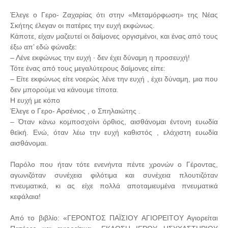
Έλεγε ο Γερο- Ζαχαρίας ότι στην «Μεταμόρφωση» της Νέας
Σκήτης έλεγαν οι πατέρες την ευχή εκφώνως.
Κάποτε, είχαν μαζευτεί οι δαίμονες οργισμένοι, και ένας από τους
έξω απ’ εδώ φώναξε:
– Λένε εκφώνως την ευχή ∙ δεν έχει δύναμη η προσευχή!
Τότε ένας από τους μεγαλύτερους δαίμονες είπε:
– Είτε εκφώνως είτε νοερώς λένε την ευχή , έχει δύναμη, μια που
δεν μπορούμε να κάνουμε τίποτα.
Η ευχή με κόπο
Έλεγε ο Γερο- Αρσένιος , ο Σπηλαιώτης .
– Όταν κάνω κομποσχοίνι όρθιος, αισθάνομαι έντονη ευωδία
θεϊκή. Ενώ, όταν λέω την ευχή καθιστός , ελάχιστη ευωδία
αισθάνομαι.
Παρόλο που ήταν τότε ενενήντα πέντε χρονών ο Γέροντας,
αγωνιζόταν συνέχεια φιλότιμα και συνέχεια πλουτιζόταν
πνευματικά, κι ας είχε πολλά αποταμιευμένα πνευματικά
κεφάλαια!
Από το βιβλίο: «ΓΕΡΟΝΤΟΣ ΠΑΪΣΙΟΥ ΑΓΙΟΡΕΙΤΟΥ Αγιορείται