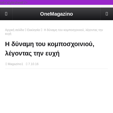
rel='stylesheet'/>
OneMagazino
Αρχική σελίδα
Εκκλησία
Η δύναμη του κομποσχοινιού, λέγοντας την
ευχή
Η δύναμη του κομποσχοινιού,
λέγοντας την ευχή
Magazino1
7.10.16