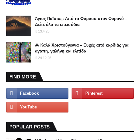
Άγιος Παΐσιος: Από τα Φάρασα στον Ουρανό –
Δείτε όλα τα επεισόδια
13.4.25
🎄 Καλά Χριστούγεννα – Ευχές από καρδιάς για
αγάπη, γαλήνη και ελπίδα
24.12.25
FIND MORE
POPULAR POSTS