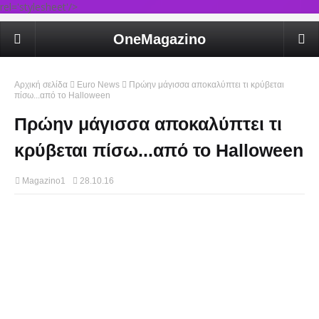
rel='stylesheet'/>
OneMagazino
Αρχική σελίδα
Euro News
Πρώην μάγισσα αποκαλύπτει τι κρύβεται
πίσω...από το Ηalloween
Πρώην μάγισσα αποκαλύπτει τι
κρύβεται πίσω...από το Ηalloween
Magazino1
28.10.16