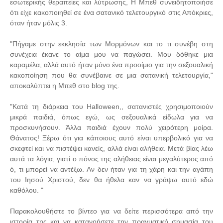
εσωτερικής θεραπείες και λύτρωσης, Η Μπεθ συνειδητοποιήσε
ότι είχε κακοποιηθεί σε ένα σατανικό τελετουργικό στις Απόκριες,
όταν ήταν μόλις 3.
"Πήγαμε στην εκκλησία των Μορμόνων και το τι συνέβη στη
συνέχεια έκανε το αίμα μου να παγώσει. Μου δόθηκε μια
καραμέλα, αλλά αυτό ήταν μόνο ένα προοίμιο για την σεξουαλική
κακοποίηση που θα συνέβαινε σε μια σατανική τελετουργία,"
αποκαλύπτει η Μπεθ στο blog της.
"Κατά τη διάρκεια του Halloween,, σατανιστές χρησιμοποιούν
μικρά παιδιά, όπως εγώ, ως σεξουαλικά είδωλα για να
προσκυνήσουν. Άλλα παιδιά έχουν πολύ χειρότερη μοίρα.
Θάνατος! Ξέρω ότι για κάποιους αυτό είναι υπερβολικό για να
σκεφτεί και να πιστέψει κανείς, αλλά είναι αλήθεια. Μετά βίας λέω
αυτά τα λόγια, γιατί ο πόνος της αλήθειας είναι μεγαλύτερος από
ό, τι μπορεί να αντέξω. Αν δεν ήταν για τη χάρη και την αγάπη
του Ιησού Χριστού, δεν θα ήθελα καν να γράψω αυτό εδώ
καθόλου. "
Παρακολουθήστε το βίντεο για να δείτε περισσότερα από την
ιστορία της και να κατανοήσετε την πραγματική σημασία του