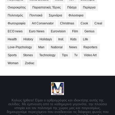
Ονειροκρίτης
Παραστατικές Τέχνες
Πάσχα
Περίεργα
Πολιτισμός
Ποντιακά
Σεμινάρια
Φιλοσοφια
Φωτογραφία
Art Conservator
Christmas
Cook
Creal
ECO news
Euro News
Eurovision
Film
Genius
Health
History
Holidays
Inst.
Kids
Life
Love-Psychology
Man
National
News
Reporters
Sports
Stones
Technology
Tips
Tv
Video Art
Woman
Zodiac
Καλώς ήρθατε! Είμαι ο αρθρογράφος και ιδιοκτήτης αυτής της
σελίδας. Με έμπνευση από τα καθημερινά γεγονότα, την πλούσια
ιστορία και τον πολιτισμό της χώρας μας και παγκοσμίως,
δημιουργούμε περιεχόμενο που αναδεικνύει τις διάφορες φωνές που