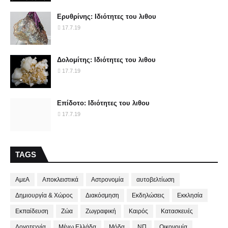
Ερυθρίνης: Ιδιότητες του λιθου
17.7.19
Δολομίτης: Ιδιότητες του λιθου
17.7.19
Επίδοτο: Ιδιότητες του λιθου
17.7.19
TAGS
ΑμεΑ
Αποκλειστικά
Αστρονομία
αυτοβελτίωση
Δημιουργία & Χώρος
Διακόσμηση
Εκδηλώσεις
Εκκλησία
Εκπαίδευση
Ζώα
Ζωγραφική
Καιρός
Κατασκευές
Λογοτεχνία
Μένω Ελλάδα
Μόδα
ΝΠ
Οικονομία