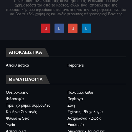
συνθέτουν τον πλούτο της κοινότητάς μας. Η σελίδα μου δεν
χρηματοδοτείται από το κράτος, αλλά είναι αποτέλεσμα της
προσωπικής μου αφοσίωσης και αγάπης για την πληροφορία. Ελπίζω
να βρείτε εδώ χρήσιμες και ενδιαφέρουσες πληροφορίες! Βασίλης
ΑΠΟΚΛΕΙΣΤΙΚΆ
Αποκλειστικά
Reporters
ΘΕΜΑΤΟΛΟΓΊΑ
Ονειροκρίτης
Πολύτιμοι λίθοι
Φιλοσοφία
Περίεργα
Tips, χρήσιμες συμβουλές
Ζωή
Κουζίνα-Συνταγές
Σχέσεις - Ψυχολογία
Φύλλο & Sex
Αστρολογία - Ζώδια
Υγεία
Εκκλησία
Αστρονομία
Διακοπές - Τουρισμός