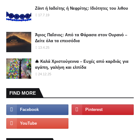
Ζάντ ή Ιαδείτης ή Νεφρίτης: Ιδιότητες του λιθου
17.7.19
Άγιος Παΐσιος: Από τα Φάρασα στον Ουρανό –
Δείτε όλα τα επεισόδια
13.4.25
🎄 Καλά Χριστούγεννα – Ευχές από καρδιάς για
αγάπη, γαλήνη και ελπίδα
24.12.25
FIND MORE