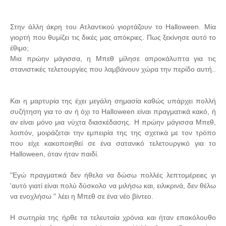
Στην άλλη άκρη του Ατλαντικού γιορτάζουν το Halloween. Μία
γιορτή που θυμίζει τις δικές μας απόκριες. Πως ξεκίνησε αυτό το
έθιμο;
Μια πρώην μάγισσα, η Μπεθ μίλησε απροκάλυπτα για τις
στανιστικές τελετουργίες που λαμβάνουν χώρα την περίδο αυτή..
Και η μαρτυρία της έχει μεγάλη σημασία καθώς υπάρχει πολλή
συζήτηση για το αν ή όχι το Halloween είναι πραγματικά κακό, ή
αν είναι μόνο μια νύχτα διασκέδασης. H πρώην μάγισσα Μπεθ,
λοιπόν, μοιράζεται την εμπειρία της της σχετικά με τον τρόπο
που είχε κακοποιηθεί σε ένα σατανικό τελετουργικό για το
Halloween, όταν ήταν παιδί.
"Εγώ πραγματικά δεν ήθελα να δώσω πολλές λεπτομέρειες γι
'αυτό γιατί είναι πολύ δύσκολο να μιλήσω και, ειλικρινά, δεν θέλω
να ενοχλήσω " λέει η Μπεθ σε ένα νέο βίντεο.
Η σωτηρία της ήρθε τα τελευταία χρόνια και ήταν επακόλουθο